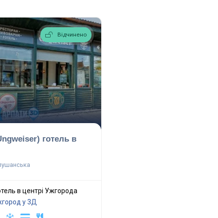
Відчинено
gweiser) готель в
пушанська
отель в центрі Ужгорода
город у 3Д