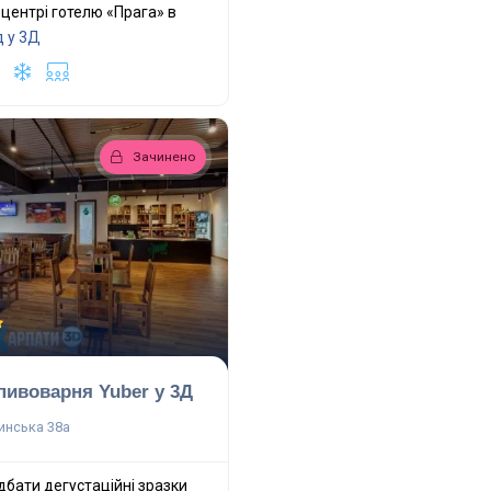
центрі готелю «Прага» в
 у 3Д
Зачинено
пивоварня Yuber у 3Д
инська 38а
дбати дегустаційні зразки