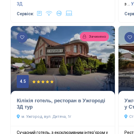
3Д
з ...
У
Сервіси:
Серв
Зачинено
4.5
Кілікія готель, ресторан в Ужгороді
Ужг
3Д тур
у С
м. Ужгород, вул. Дитяча, 1г
Ст
Сучасний готель, з ексклюзивним інтер'єром у
Рест