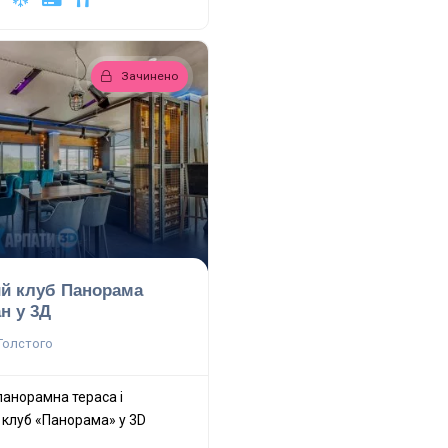
Зачинено
ий клуб Панорама
н у 3Д
.Толстого
панорамна тераса і
 клуб «Панорама» у 3D