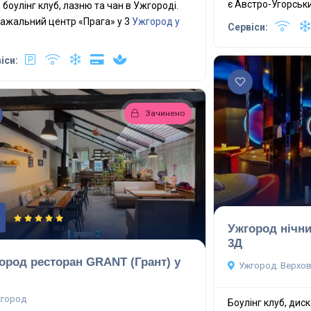
є Австро-Угорськ
, боулінг клуб, лазню та чан в Ужгороді.
ажальний центр «Прага» у 3
Ужгород у
Сервіси:
іси:
Зачинено
Ужгород нічни
3Д
ород ресторан GRANT (Грант) у
Ужгород. Верхов
город
Боулінг клуб, диск