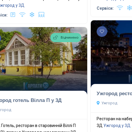
жгород у 3Д
Сервіси:
іси:
Відчинено
Ужгород ресто
ород готель Вілла П у 3Д
Ужгород
город
Ресторан на набе
к Готель, ресторан в старовинній Віллі П
3Д
Ужгород у 3Д