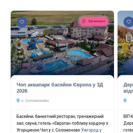
Зачинено
Чоп аквапарк басейни Європа у 3Д
Дер
2026
від
с. Соломоново
Басейни, банкетний ресторан, тренажерний
ВІП 
зал, сауна, готель «Європа» поблизу кордону з
Дере
Угорщиною Чоп у с. Соломоново
Ужгород у
готе