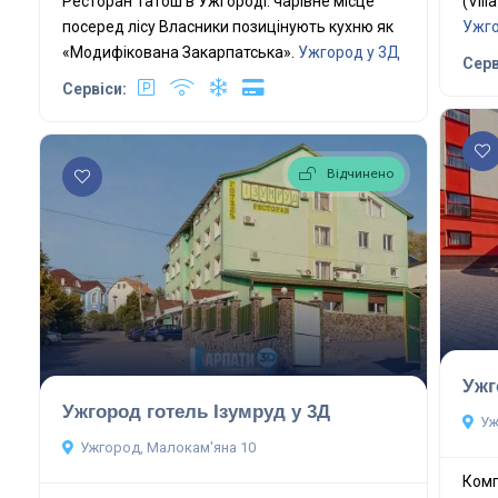
Ресторан Татош в Ужгороді: чарівне місце
(Vil
посеред лісу Власники позицінують кухню як
Ужго
«Модифікована Закарпатська».
Ужгород у 3Д
Серв
Сервіси:
Відчинено
Ужг
Ужгород готель Ізумруд у 3Д
Уж
Ужгород, Малокам'яна 10
Комп