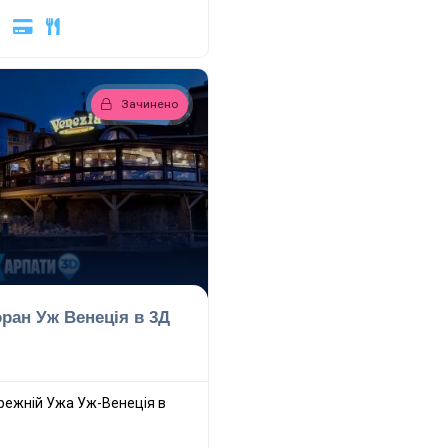
Зачинено
ран Уж Венеція в 3Д
режній Ужа Уж-Венеція в