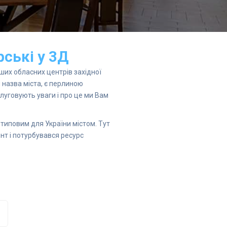
рські у 3Д
ших обласних центрів західної
я назва міста, є перлиною
луговують уваги і про це ми Вам
типовим для України містом. Тут
ент і потурбувався ресурс