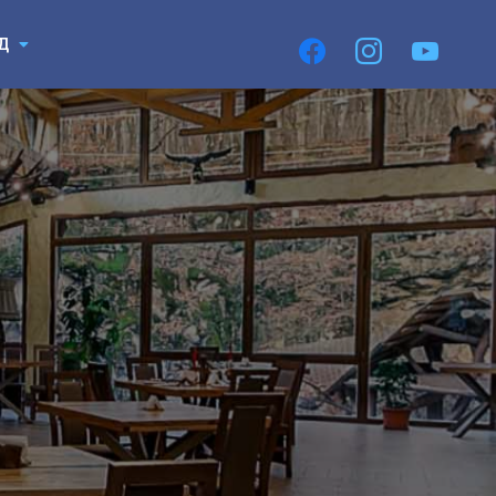
Пирєднуйтесь
3Д