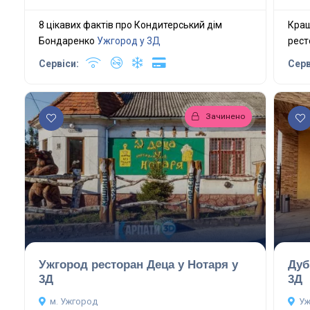
8 цікавих фактів про Кондитерський дім
Кращ
Бондаренко
Ужгород у 3Д
рест
Сервіси:
Серв
Зачинено
Ужгород ресторан Деца у Нотаря у
Дуб
3Д
3Д
м. Ужгород
Уж