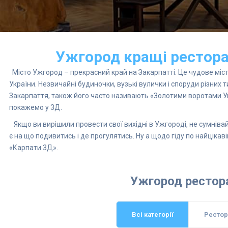
Ужгород кращі ресторани
Місто Ужгород – прекрасний край на Закарпатті. Це чудове міст
України. Незвичайні будиночки, вузькі вулички і споруди різних 
Закарпаття, також його часто називають «Золотими воротами Укр
покажемо у 3Д.
Якщо ви вирішили провести свої вихідні в Ужгороді, не сумніва
є на що подивитись і де прогулятись. Ну а щодо гіду по найціка
«Карпати 3Д».
Ужгород рестора
Всі категорії
Рестор