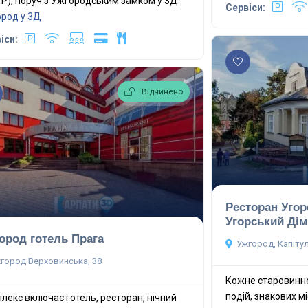
la P), поруч з Ужгородським замком у 3Д
Сервіси:
род у 3Д
іси:
Відчинено
Ресторан Угор
Угорський Дім
ород готель Прага
Ужгород, Капітул
город Верховинська, 38
Кожне старовинне
подій, знакових м
лекс включає готель, ресторан, нічний