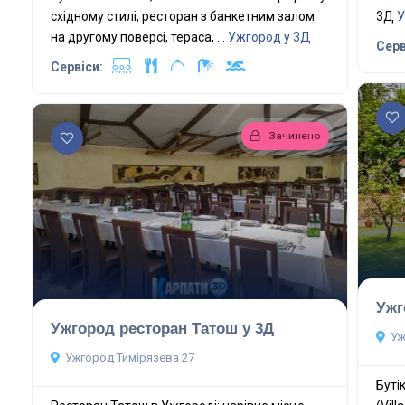
східному стилі, ресторан з банкетним залом
3Д
У
на другому поверсі, тераса, ...
Ужгород у 3Д
Серв
Сервіси:
Зачинено
Ужг
Ужгород ресторан Татош у 3Д
Уж
Ужгород Тимірязева 27
Буті