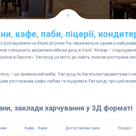
, кафе, паби, піцерії, кондите
о розташоване на берегах річки Уж і вважається одним з найцікаві
типів створюють враження ніби ви десь в Італії. Унґвар – стародавн
аїни в Європу». Ужгород це місто де навіть знакові ресторани зас
йтесь – це правильний вибір. Ужгород по багатьом параметрам є не
вішим ресторанам, кафе, пабам та піцеріям в Ужгороді, про цей мом
ни, заклади харчування у 3Д форматі
ани
Кафе - бари
Дегустаційні зали
Піцерії