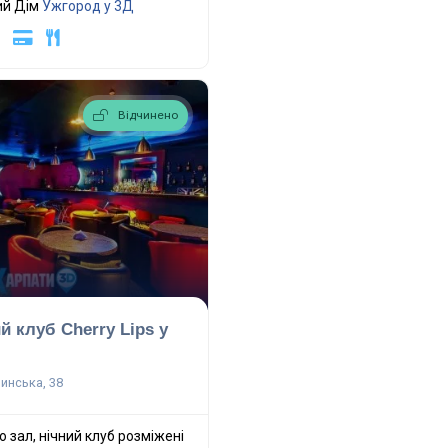
ий Дім
Ужгород у 3Д
Відчинено
й клуб Cherry Lips у
инська, 38
о зал, нічний клуб розміжені