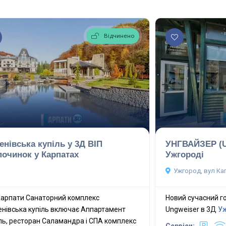
Відчинено
енівська купіль у 3Д ВІП
УНГВАЙЗЕР (Un
починок у Карпатах
Ужгороді
Ужгород, вул Ка
Карпати Санаторний комплекс
Новий сучасний г
нівська купіль включає Аппартамент
Ungweiser в 3Д
Уж
ль, ресторан Саламандра і СПА комплекс
Сервіси: