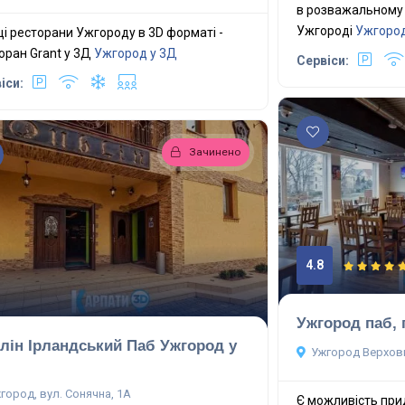
в розважальному 
Ужгороді
Ужгород
і ресторани Ужгороду в 3D форматі -
оран Grant у 3Д
Ужгород у 3Д
Сервіси:
іси:
Зачинено
4.8
Ужгород паб, 
лін Ірландський Паб Ужгород у
Ужгород Верхов
город, вул. Сонячна, 1А
Є можливість при