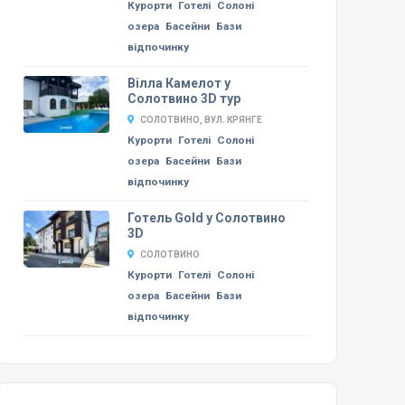
Курорти
Готелі
Солоні
озера
Басейни
Бази
відпочинку
Вілла Камелот у
Солотвино 3D тур
СОЛОТВИНО, ВУЛ. КРЯНГЕ
Курорти
Готелі
Солоні
озера
Басейни
Бази
відпочинку
Готель Gold у Солотвино
3D
СОЛОТВИНО
Курорти
Готелі
Солоні
озера
Басейни
Бази
відпочинку