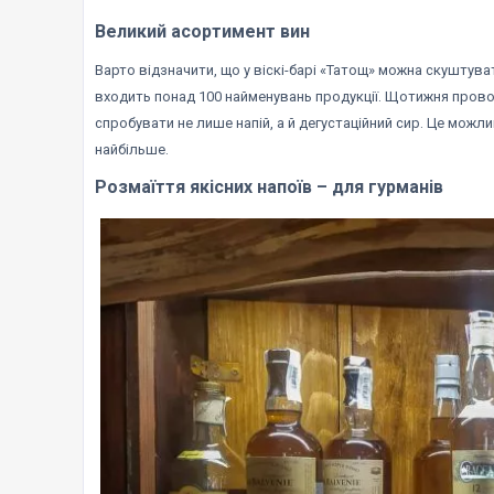
Великий асортимент вин
Варто відзначити, що у віскі-барі «Татощ» можна скуштуват
входить понад 100 найменувань продукції. Щотижня провод
спробувати не лише напій, а й дегустаційний сир. Це можл
найбільше.
Розмаїття якісних напоїв – для гурманів