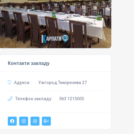
Контакти закладу
Адреса :
Ужгород Тимірязева 27
Телефон закладу:
063 1215005