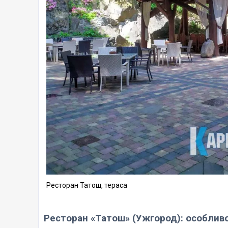
Ресторан Татош, тераса
Ресторан «Татош» (Ужгород): особливо