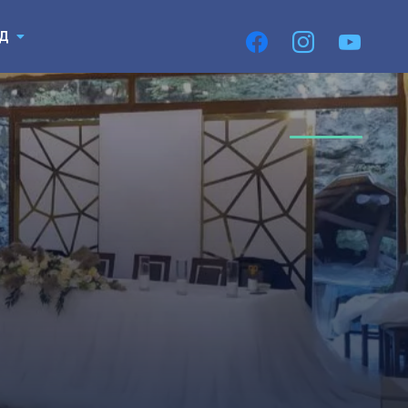
Пирєднуйтесь
facebook
instagram
youtube
3Д