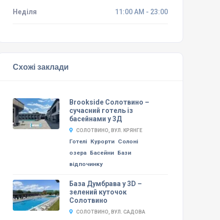
Неділя
11:00 AM - 23:00
Схожі заклади
Brookside Солотвино –
сучасний готель із
басейнами у 3Д
СОЛОТВИНО, ВУЛ. КРЯНГЕ
Готелі
Курорти
Солоні
озера
Басейни
Бази
відпочинку
База Думбрава у 3D –
зелений куточок
Солотвино
СОЛОТВИНО, ВУЛ. САДОВА