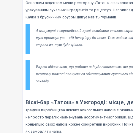
Основним акцентом меню ресторану «Татош» є закарпатсь
урахуванням сучасних інгредієнтів та рецептур. Наприкла
Качка з брусничним соусом дивує навіть гурманів.
А популярні в європейській кухні складники стають спр
тут пронизує усе – від інтер’єру до меню. Тож людям, як
стравами, тут буде цікаво.
Варто відзначити, що робота над удосконаленням та ро
першому поверсі планується облаштування сучасного віск
закладу.
Віскі-бар «Татош» в Ужгороді: місце, д
Традиції виробництва якісних алкогольних напоїв є різним
не просто перелік найменувань асортиментних позицій. Ві
концепцію своїх напоїв кожен конкретний виробник. Поч
як замовляти напій.