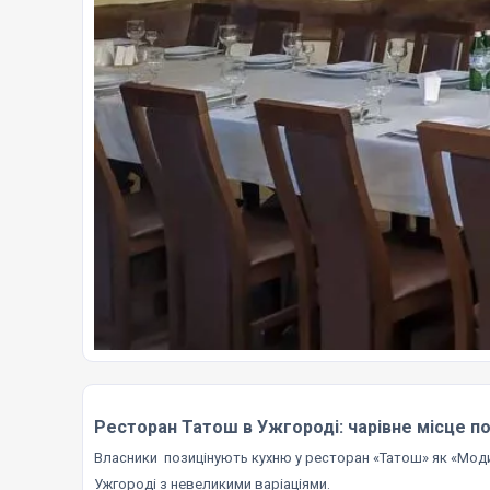
Ресторан Татош в Ужгороді: чарівне місце по
Власники позицінують кухню у ресторан «Татош» як «Моди
Ужгороді з невеликими варіаціями.