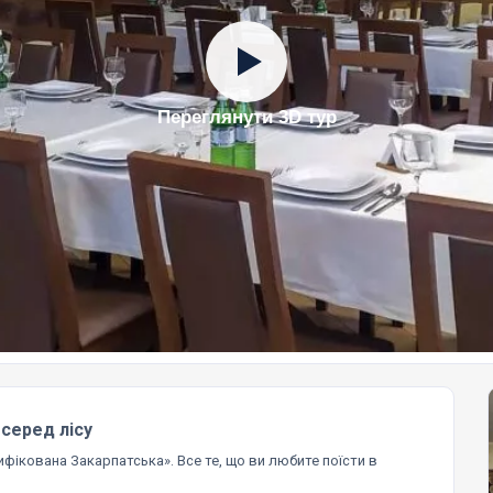
Переглянути 3D тур
серед лісу
фікована Закарпатська». Все те, що ви любите поїсти в