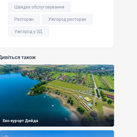
Швидке обслуговування
Ресторан
Ужгород ресторан
Ужгород у 3Д
Дивіться також
Еко курорт Дийда