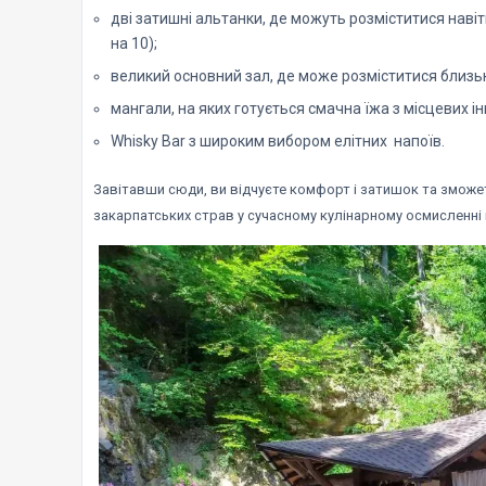
дві затишні альтанки, де можуть розміститися навіт
на 10);
великий основний зал, де може розміститися близьк
мангали, на яких готується смачна їжа з місцевих ін
Whisky Bar з широким вибором елітних напоїв.
Завітавши сюди, ви відчуєте комфорт і затишок та зможе
закарпатських страв у сучасному кулінарному осмисленні