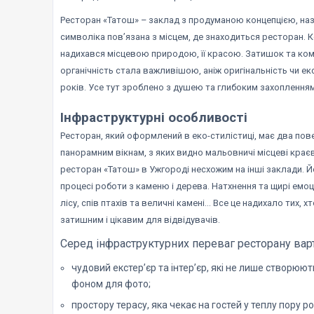
Ресторан «Татош» – заклад з продуманою концепцією, наз
символіка пов’язана з місцем, де знаходиться ресторан. 
надихався місцевою природою, її красою. Затишок та комф
органічність стала важливішою, аніж оригінальність чи е
років. Усе тут зроблено з душею та глибоким захопленн
Інфраструктурні особливості
Ресторан, який оформлений в еко-стилістиці, має два пов
панорамним вікнам, з яких видно мальовничі місцеві кра
ресторан «Татош» в Ужгороді несхожим на інші заклади. Й
процесі роботи з каменю і дерева. Натхнення та щирі емоц
лісу, спів птахів та величні камені… Все це надихало тих
затишним і цікавим для відвідувачів.
Серед інфраструктурних переваг ресторану варт
чудовий екстер’єр та інтер’єр, які не лише створюю
фоном для фото;
простору терасу, яка чекає на гостей у теплу пору року