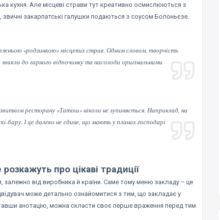
ка кухня. Але місцеві страви тут креативно осмислюються з
д, звичні закарпатські галушки подаються з соусом Болоньєзе.
авжньою «родзинкою» місцевих страв. Одним словом, творчість
і звикли до гарного відпочинку та насолоди оригінальними
звитком ресторану «Татош» ніколи не зупиняється. Наприклад, на
і-бару. І це далеко не єдине, що мають у планах господарі
е розкажуть про цікаві традиції
и, залежно від виробника й країни. Саме тому меню закладу – це
двідувач може детально ознайомитися з тим, що закладає у
итавши анотацію, можна скласти своє перше враження перед тим