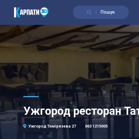
\n
Пошук
Ужгород ресторан Та
063 1215005
Ужгород Тимірязева 27