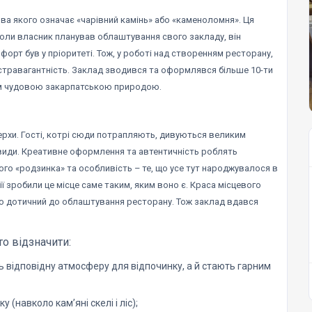
ва якого означає «чарівний камінь» або «каменоломня». Ця
Коли власник планував облаштування свого закладу, він
орт був у пріоритеті. Тож, у роботі над створенням ресторану,
кстравагантність. Заклад зводився та оформлявся більше 10-ти
ям чудовою закарпатською природою.
ерхи. Гості, котрі сюди потрапляють, дивуються великим
євиди. Креативне оформлення та автентичність роблять
ого «родзинка» та особливість – те, що усе тут народжувалося в
ії зробили це місце саме таким, яким воно є. Краса місцевого
, хто дотичний до облаштування ресторану. Тож заклад вдався
о відзначити:
ть відповідну атмосферу для відпочинку, а й стають гарним
 (навколо кам’яні скелі і ліс);