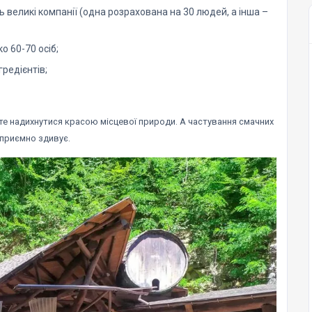
ь великі компанії (одна розрахована на 30 людей, а інша –
о 60-70 осіб;
гредієнтів;
те надихнутися красою місцевої природи. А частування смачних
 приємно здивує.