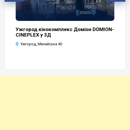
а
Ужгород кінокомплекс Доміон DOMION-
Уж
CINEPLEX у 3Д
У
Ужгород, Минайська 40