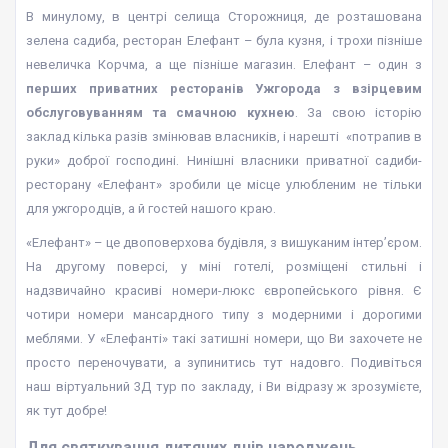
В минулому, в центрі селища Сторожниця, де розташована
зелена садиба, ресторан Елефант – була кузня, і трохи пізніше
невеличка Корчма, а ще пізніше магазин. Елефант – один з
перших приватних ресторанів Ужгорода з взірцевим
обслуговуванням та смачною кухнею
. За свою історію
заклад кілька разів змінював власників, і нарешті «потрапив в
руки» доброї господині. Нинішні власники приватної садиби-
ресторану «Елефант» зробили це місце улюбленим не тільки
для ужгородців, а й гостей нашого краю.
«Елефант» – це двоповерхова будівля, з вишуканим інтер’єром.
На другому поверсі, у міні готелі, розміщені стильні і
надзвичайно красиві номери-люкс європейського рівня. Є
чотири номери мансардного типу з модерними і дорогими
меблями. У «Елефанті» такі затишні номери, що Ви захочете не
просто переночувати, а зупинитись тут надовго. Подивіться
наш віртуальний 3Д тур по закладу, і Ви відразу ж зрозумієте,
як тут добре!
Для святкування дитячих днів народжень