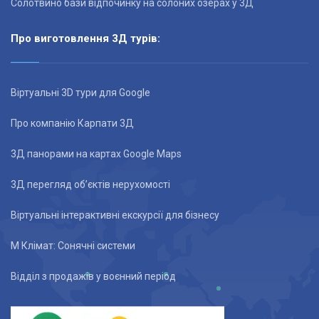
Солотвино бази відпочинку на солоних озерах у 3Д
Про виготовлення 3Д турів:
Віртуальні 3D тури для Google
Про компанію Карпати 3Д
3Д панорами на картах Google Maps
3Д перегляд об’єктів нерухомості
Віртуальні інтерактивні екскурсії для бізнесу
М Клімат: Сонячні системи
Відділ з продажів у воєнний період