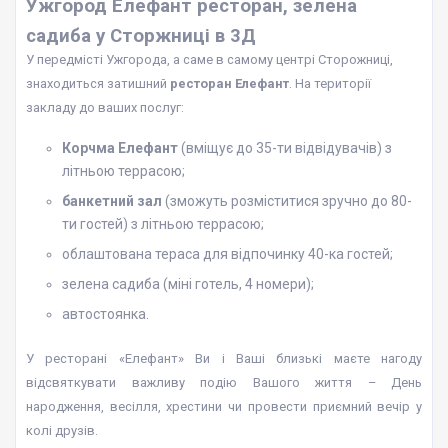
Ужгород Елефант ресторан, зелена
садиба у Сторжниці в 3Д
У передмісті Ужгорода, а саме в самому центрі Сторожниці,
знаходиться затишний
ресторан Елефант
. На території
закладу до ваших послуг:
Корчма Елефант
(вміщує до 35-ти відвідувачів) з
літньою террасою;
банкетний зал
(зможуть розміститися зручно до 80-
ти гостей) з літньою террасою;
облаштована тераса для відпочинку 40-ка гостей;
зелена садиба (міні готель, 4 номери);
автостоянка.
У ресторані «Елефант» Ви і Ваші близькі маєте нагоду
відсвяткувати важливу подію Вашого життя – День
народження, весілля, хрестини чи провести приємний вечір у
колі друзів.