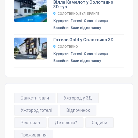
Вілла Камелот у Солотвино
3D тур
СОЛОТВИНО, ВУЛ. КРЯНГЕ
Курорти
Готелі
Солоні озера
Басейни
Бази відпочинку
Готель Gold у Солотвино 3D
СОЛОТВИНО
Курорти
Готелі
Солоні озера
Басейни
Бази відпочинку
Банкетні зали
Ужгород у 3Д
Ужгород готелі
Відпочинок
Ресторан
Де поїсти?
Садиби
Проживання