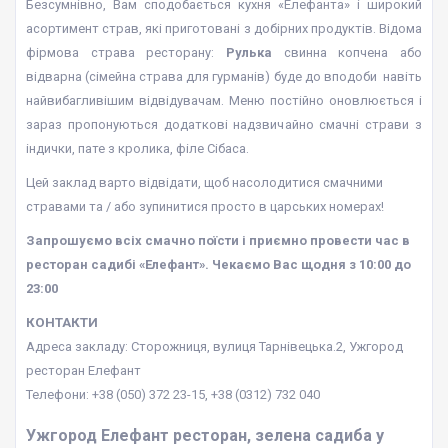
Безсумнівно, Вам сподобається кухня «Елефанта» і широкий
асортимент страв, які приготовані з добірних продуктів. Відома
фірмова страва ресторану:
Рулька
свинна копчена або
відварна (сімейна страва для гурманів) буде до вподоби навіть
найвибагливішим відвідувачам. Меню постійно оновлюється і
зараз пропонуються додаткові надзвичайно смачні страви з
індички, пате з кролика, філе Сібаса.
Цей заклад варто відвідати, щоб насолодитися смачними
стравами та / або зупинитися просто в царських номерах!
Запрошуємо всіх смачно поїсти і приємно провести час в
ресторан садибі «Елефант». Чекаємо Вас щодня з 10:00 до
23:00
КОНТАКТИ
Адреса закладу: Сторожниця, вулиця Тарнівецька.2, Ужгород
ресторан Елефант
Телефони: +38 (050) 372 23-15, +38 (0312) 732 040
Ужгород Елефант ресторан, зелена садиба у