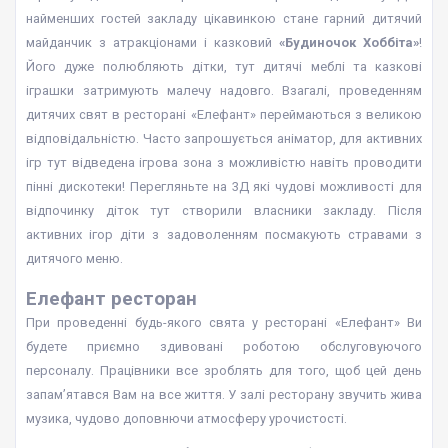
найменших гостей закладу цікавинкою стане гарний дитячий
майданчик з атракціонами і казковий
«
Будиночок Хоббіта»
!
Його дуже полюбляють дітки, тут дитячі меблі та казкові
іграшки затримують малечу надовго. Взагалі, проведенням
дитячих свят в ресторані «Елефант» переймаються з великою
відповідальністю. Часто запрошується аніматор, для активних
ігр тут відведена ігрова зона з можливістю навіть проводити
пінні дискотеки! Перегляньте на 3Д які чудові можливості для
відпочинку діток тут створили власники закладу. Після
активних ігор діти з задоволенням посмакують стравами з
дитячого меню.
Елефант ресторан
При проведенні будь-якого свята у ресторані «Елефант» Ви
будете приємно здивовані роботою обслуговуючого
персоналу. Працівники все зроблять для того, щоб цей день
запам’ятався Вам на все життя. У залі ресторану звучить жива
музика, чудово доповнючи атмосферу урочистості.