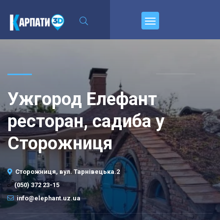
Пирєднуйтесь
Ужгород Елефант
ресторан, садиба у
Сторожниця
Сторожниця, вул. Тарнівецька.2
(050) 372 23-15
info@elephant.uz.ua