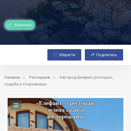
Відчинено
Зберегти
Поділитись
Головна
Ресторани
Ужгород Елефант ресторан,
садиба у Сторожниця