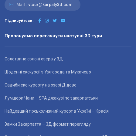
Mail :
vtour@karpaty3d.com
Підписуйтесь:
Пропонуємо переглянути наступні 3D тури
Солотвино солоні озера у 3Д
Щоденні екскурсії з Ужгорода та Мукачево
Садиби еко курорту на озері Дідово
Лумшори Чани – SPA джакузі по закарпатськи
Найдовший гірськолижний курорт в Україні – Красія
Замки Закарпаття – 3Д формат перегляду