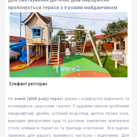
пропонується тераса з ігровим майданчиком
Елефант ресторан
На
новій (2020 року) терасі
зручно і комфортно відпочити та
посмакувати і дорослим і малечі. З чудовим смаком зроблений
ландшафтний дизайн, штучний водоспад, дитяча ігрова зона,
вирощені декоративні кущі та рослини, замовлені оригінальні
столи, елементи підсвіток та прилади освітлення. Все чудово
гармонує для вашого приємного настрою і відпочинку. Для