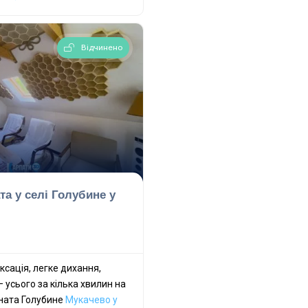
Відчинено
та у селі Голубине у
сація, легке дихання,
— усього за кілька хвилин на
мната Голубине
Мукачево у