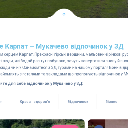
е Карпат – Мукачево відпочинок у 3Д
 серцем Карпат. Прекрасні гірські вершини, мальовничі річкові ру
і люди, які бодай раз тут побували, хочуть повертатися знову й зно
ти сюди чи ні? Ознайомтеся з 3Д турами на нашому порталі! Вони ві
знайомлять з готелями та закладами що пропонують відпочинок у М
йте для себе відпочинок у Мукачево у 3Д:
ня
Краса і здоров’я
Відпочинок
Бізнес