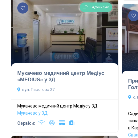
Відчинено
Мукачево медичний центр Медіус
«MEDIUS» у 3Д
При
Гол
вул. Пирогова 27
с.
Мукачево медичний центр Медіус у 3Д
Мукачево у 3Д
Сади
тиша
Сервіси:
в Ка
Сва