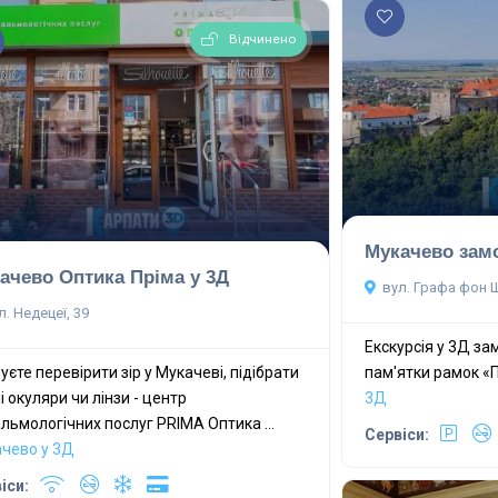
Відчинено
Мукачево зам
ачево Оптика Пріма у 3Д
вул. Графа фон 
л. Недецеї, 39
Екскурсія у 3Д з
уєте перевірити зір у Мукачеві, підібрати
пам'ятки pамок «
ні окуляри чи лінзи - центр
3Д
льмологічних послуг PRIMA Оптика ...
Сервіси:
чево у 3Д
іси: