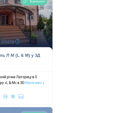
Відчинено
ль Л М (L & M) у 3Д
ній річки Латориці в 5
ру «L & M» в 3D
Мукачево у