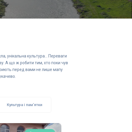
сла, унікальна культура… Переваги
ву. А що ж робити тим, хто поки чув
дкриють перед вами не лише мапу
укачево.
Культура і пам’ятки