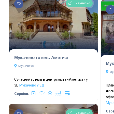
Відчинено
Мукачево готель Аметист
Мук
Мукачево
ву
Сучасний готель в центрі міста «Аметист» у
3D
Мукачево у 3Д
План
якіс
Сервіси:
офта
Мука
Серв
Відчинено