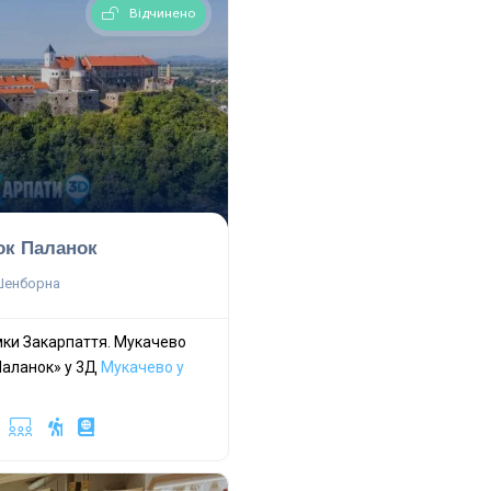
Відчинено
ок Паланок
Шенборна
амки Закарпаття. Мукачево
Паланок» у 3Д
Мукачево у