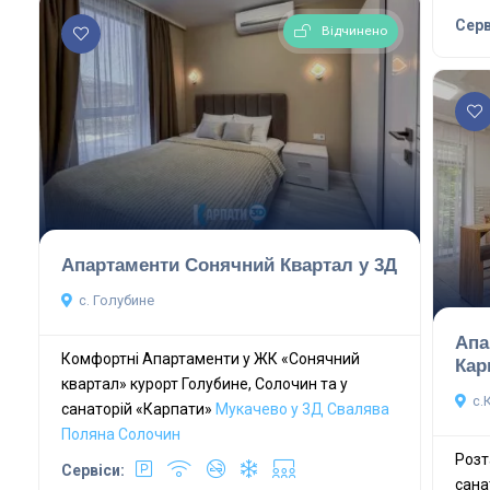
Серв
Відчинено
Апартаменти Сонячний Квартал у 3Д
с. Голубине
Апа
Комфортні Апартаменти у ЖК «Сонячний
Кар
квартал» курорт Голубине, Солочин та у
с.
санаторій «Карпати»
Мукачево у 3Д
Свалява
Поляна
Солочин
Розт
Сервіси:
сана