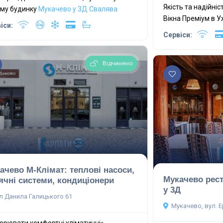
Якість та надійніс
му будинку
Мукачево у 3Д
Свалява
Вікна Преміум в 
іси:
Сервіси:
Відчинено
ачево М-Клімат: теплові насоси,
Мукачево рес
ячні системи, кондиціонери
у 3Д
л Данила Галицького 61
Мукачево, вул. Е
орювати комфортні кліматичні» -