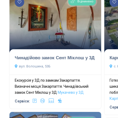
Відчинено
Чинадійово замок Сент Міклош у 3Д
Кар
вул. Волошина, 53Б
с.
Екскурсія у 3Д по замкам Закарпаття.
Готе
Визначні місця Закарпаття. Чинадіївський
шика
замок Сент Міклош у 3Д
Мукачево у 3Д
побл
Карп
Сервіси:
Серв