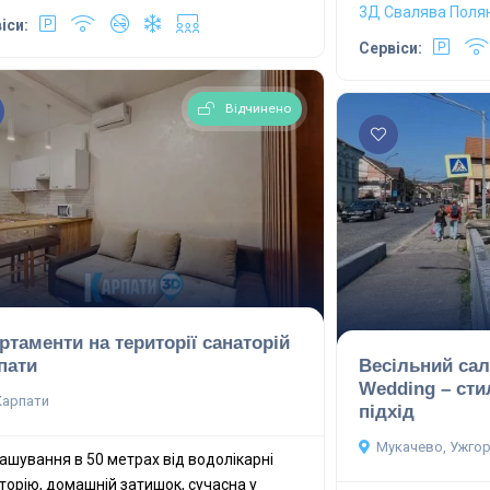
3Д
Свалява
Поля
іси:
Сервіси:
Відчинено
ртаменти на території санаторій
пати
Весільний сал
Wedding – сти
Карпати
підхід
Мукачево, Ужгор
ашування в 50 метрах від водолікарні
торію, домашній затишок, сучасна у