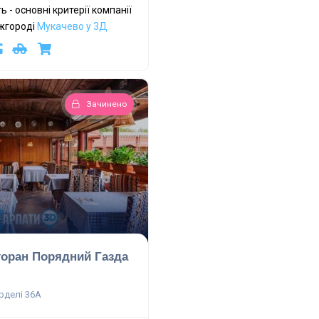
ть - основні критерії компанії
Ужгороді
Мукачево у 3Д
Зачинено
торан Порядний Газда
рделі 36А