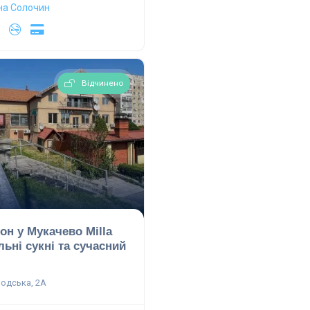
на
Солочин
Відчинено
он у Мукачево Milla
льні сукні та сучасний
одська, 2А