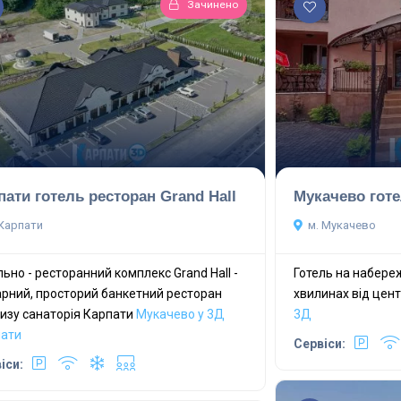
Зачинено
пати готель ресторан Grand Hall
Мукачево готе
 Карпати
м. Мукачево
льно - ресторанний комплекс Grand Hall -
Готель на набереж
рний, просторий банкетний ресторан
хвилинах від цент
изу санаторія Карпати
Мукачево у 3Д
3Д
ати
Сервіси:
іси: