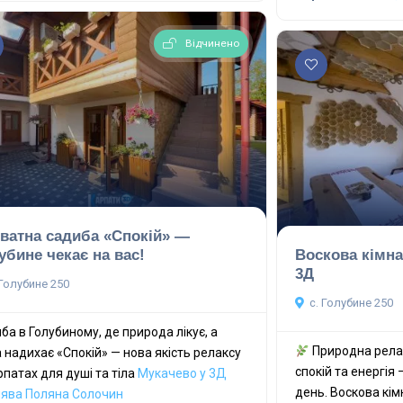
Відчинено
ватна садиба «Спокій» —
убине чекає на вас!
Воскова кімна
3Д
 Голубине 250
с. Голубине 250
ба в Голубиному, де природа лікує, а
Природна релак
 надихає «Спокій» — нова якість релаксу
спокій та енергія 
рпатах для душі та тіла
Мукачево у 3Д
день. Воскова кі
лява
Поляна
Солочин