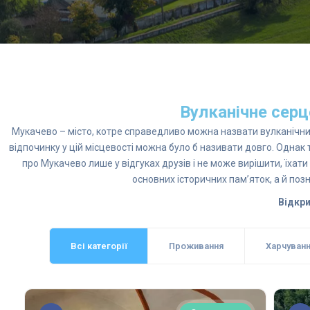
Вулканічне серц
Мукачево – місто, котре справедливо можна назвати вулканічним
відпочинку у цій місцевості можна було б називати довго. Однак т
про Мукачево лише у відгуках друзів і не може вирішити, їха
основних історичних пам’яток, а й по
Відкри
Всі категорії
Проживання
Харчуван