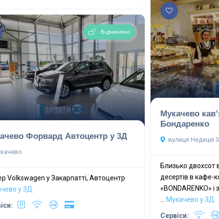
Відчинено
Мукачево кав’
Бондаренко
ачево Форвард Автоцентр у 3Д
вулиця Недецеї 
качево
Близько двохсот 
десертів в кафе-
р Volkswagen у Закарпатті, Автоцентр
«BONDARENKO» і з
чево у 3Д
...
Мукачево у 3Д
іси:
Сервіси: