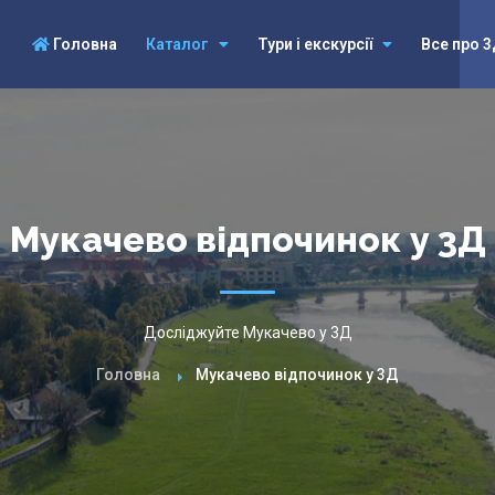
Головна
Каталог
Тури і екскурсії
Все про 
Мукачево відпочинок у 3Д
Досліджуйте Мукачево у 3Д
Головна
Мукачево відпочинок у 3Д