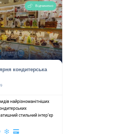
Відчинено
ярня кондитерська
39
видів найрізноманітніших
кондитерських
атишний стильний інтер'єр