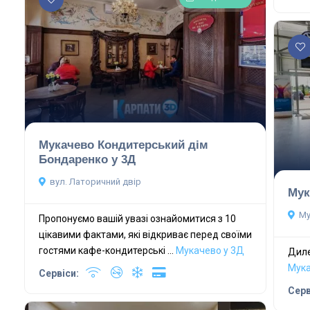
Мукачево Кондитерський дім
Бондаренко у 3Д
вул. Латоричний двір
Мук
Му
Пропонуємо вашій увазі ознайомитися з 10
цікавими фактами, які відкриває перед своїми
гостями кафе-кондитерські ...
Мукачево у 3Д
Диле
Мука
Сервіси:
Серв