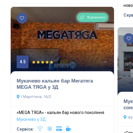
ново
Серв
Відчинено
4.5
Мукачево кальян бар Мегатяга
МЕGA ТЯGA у 3Д
І Маргітича, 16/2
Мук
сон
«MEGA TЯGA» - кальян бар нового покоління
ву
Мукачево у 3Д
Сервіси:
«Ств