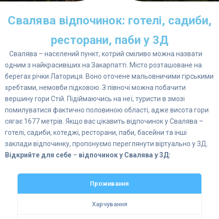
Свалява відпочинок: готелі, садиби,
ресторани, паби у 3Д
Свалява – населений пункт, котрий сміливо можна назвати
одним з найкрасивіших на Закарпатті. Місто розташоване на
берегах річки Латориця. Воно оточене мальовничими гірськими
хребтами, немовби підковою. З півночі можна побачити
вершину гори Стій. Підіймаючись на неї, туристи в змозі
помилуватися фактично половиною області, адже висота гори
сягає 1677 метрів. Якщо вас цікавить відпочинок у Свалява –
готелі, садиби, котеджі, ресторани, паби, басейни та інші
заклади відпочинку, пропонуємо переглянути віртуально у 3Д.
Відкрийте для себе
–
відпочинок у Свалява у 3Д:
Проживання
Харчування