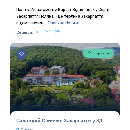
Поляна Апартаменти Варош: Відпочинок у Серці
Закарпаття Поляна – це перлина Закарпаття,
відома своїми ...
Свалява
Поляна
Сервіси:
Відчинено
Санаторій Сонячне Закарпаття у 3Д
Поляна