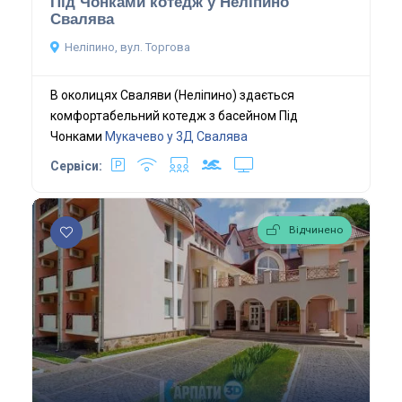
Під Чонками котедж у Неліпино
Свалява
Неліпино, вул. Торгова
В околицях Сваляви (Неліпино) здається
комфортабельний котедж з басейном Під
Чонками
Мукачево у 3Д
Свалява
Сервіси:
Відчинено