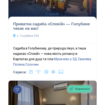
Приватна садиба «Спокій» — Голубине
чекає на вас!
с. Голубине 250
Садиба в Голубиному, де природа лікує, а тиша
надихає «Спокій» — нова якість релаксу в
Карпатах для душі та тіла
Мукачево у 3Д
Свалява
Поляна
Солочин
Сервіси:
Відчинено