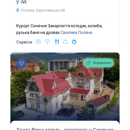
у 3Д
Поляна, Європейська 38
Курорт Сонячне Закарпаття котеджі, колиба,
руська баня на дровах
Свалява
Поляна
Сервіси:
Відчинено
Злата Вежа готель, пансіонат у Сонячне