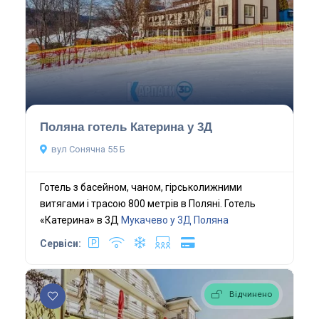
Поляна готель Катерина у 3Д
вул Сонячна 55 Б
Готель з басейном, чаном, гірськолижними
витягами і трасою 800 метрів в Поляні. Готель
«Катерина» в 3Д
Мукачево у 3Д
Поляна
Сервіси:
Відчинено