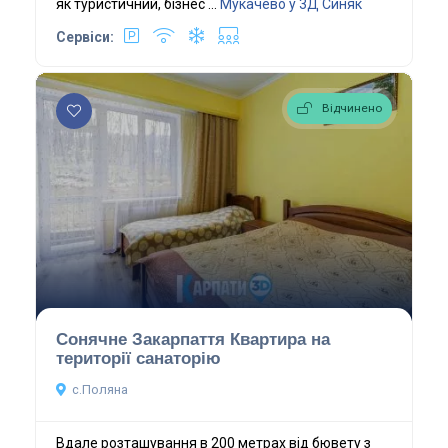
як туристичний, бізнес ...
Мукачево у 3Д
Синяк
Сервіси:
Відчинено
Сонячне Закарпаття Квартира на
території санаторію
с.Поляна
Вдале розташування в 200 метрах від бювету з