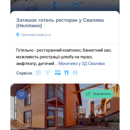
Затишок готель ресторан у Свалява
(Неліпино)
Свалявський р-н
Готельно - ресторанний комплекс, банкетний зал,
можливість реєстрації шлюбу на терасі,
амфітеатр, дитячий ...
Мукачево у 3Д
Свалява
Сервіси:
Відчинено