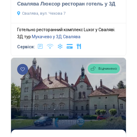
Свалява Люксор ресторан готель у 3Д
Свалява, вул. Чехова 7
Готельно ресторанний комплекс Luxor у Сваляві.
3Д тур
Мукачево у 3Д
Свалява
Сервіси:
Відчинено