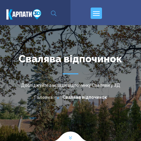
\n
Пирєднуйтесь
Свалява відпочинок
Досліджуйте заклади відпочинку Сваляви у 3Д
Головна
Свалява відпочинок