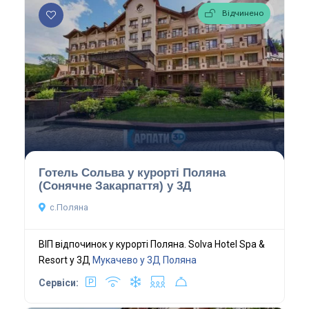
Відчинено
Готель Сольва у курорті Поляна
(Сонячне Закарпаття) у 3Д
с.Поляна
ВІП відпочинок у курорті Поляна. Solva Hotel Spa &
Resort у 3Д
Мукачево у 3Д
Поляна
Сервіси: