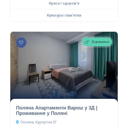
Краса і здоров’я
Культура і пам’ятки
Відчинено
Поляна Апартаменти Варош у 3Д |
Проживання у Поляні
Поляна, Курортна 2Г