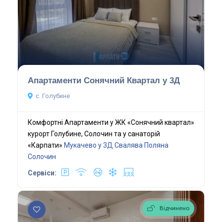
Апартаменти Сонячний Квартал у 3Д
с. Голубине
Комфортні Апартаменти у ЖК «Сонячний квартал»
курорт Голубине, Солочин та у санаторій
«Карпати»
Мукачево у 3Д
Свалява
Поляна
Солочин
Сервіси:
Відчинено