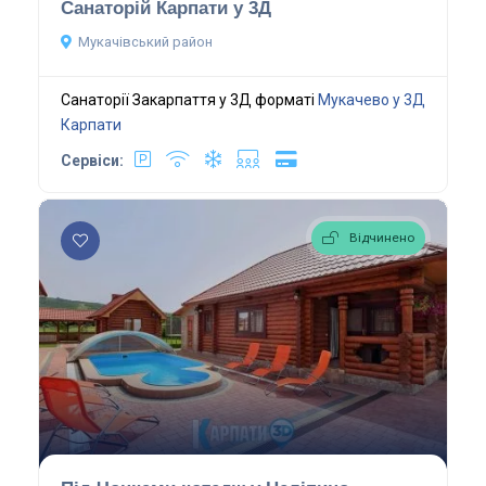
Санаторій Карпати у 3Д
Мукачівський район
Санаторії Закарпаття у 3Д форматі
Мукачево у 3Д
Карпати
Сервіси:
Відчинено