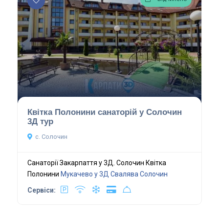
Квітка Полонини санаторій у Солочин
3Д тур
с. Солочин
Санаторії Закарпаття у 3Д. Солочин Квітка
Полонини
Мукачево у 3Д
Свалява
Солочин
Сервіси: