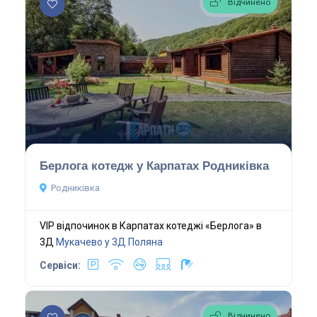
Відчинено
Берлога котедж у Карпатах Родниківка
Родниківка
VIP відпочинок в Карпатах котеджі «Берлога» в
3Д
Мукачево у 3Д
Поляна
Сервіси:
Відчинено