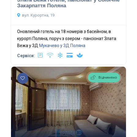
Закарпаття Поляна
вул. Курортна, 19
Оновлений готель на 18 номерів з басейном, в
курорті Поляна, поруч з озером - пансіонат Злата
Вежа у 3Д
Мукачево у 3Д
Поляна
Сервіси:
Відчинено