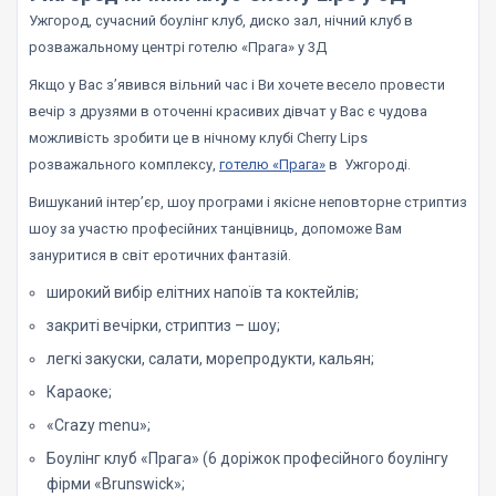
Ужгород, сучасний боулінг клуб, диско зал, нічний клуб в
розважальному центрі готелю «Прага» у 3Д
Якщо у Вас з’явився вільний час і Ви хочете весело провести
вечір з друзями в оточенні красивих дівчат у Вас є чудова
можливість зробити це в нічному клубі Cherry Lips
розважального комплексу,
готелю «Прага»
в Ужгороді.
Вишуканий інтер’єр, шоу програми і якісне неповторне стриптиз
шоу за участю професійних танцівниць, допоможе Вам
зануритися в світ еротичних фантазій.
широкий вибір елітних напоїв та коктейлів;
закриті вечірки, стриптиз – шоу;
легкі закуски, салати, морепродукти, кальян;
Караоке;
«Crazy menu»;
Боулінг клуб «Прага» (6 доріжок професійного боулінгу
фірми «Brunswick»;