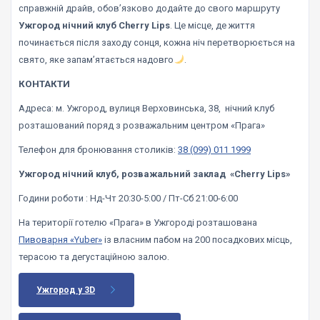
справжній драйв, обов’язково додайте до свого маршруту
Ужгород нічний клуб Cherry Lips
. Це місце, де життя
починається після заходу сонця, кожна ніч перетворюється на
свято, яке запам’ятається надовго
.
КОНТАКТИ
Адреса: м. Ужгород, вулиця Верховинська, 38, нічний клуб
розташований поряд з розважальним центром «Прага»
Телефон для бронювання столиків:
38 (099) 011 1999
Ужгород нічний клуб, розважальний заклад «Cherry Lips»
Години роботи : Нд-Чт 20:30-5:00 / Пт-Сб 21:00-6:00
На території готелю «Прага» в Ужгороді розташована
Пивоварня «Yuber»
із власним пабом на 200 посадкових місць,
терасою та дегустаційною залою.
Ужгород у 3D