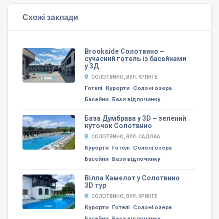
Схожі заклади
Brookside Солотвино –
сучасний готель із басейнами
у 3Д
СОЛОТВИНО, ВУЛ. КРЯНГЕ
Готелі
Курорти
Солоні озера
Басейни
Бази відпочинку
База Думбрава у 3D – зелений
куточок Солотвино
СОЛОТВИНО, ВУЛ. САДОВА
Курорти
Готелі
Солоні озера
Басейни
Бази відпочинку
Вілла Камелот у Солотвино
3D тур
СОЛОТВИНО, ВУЛ. КРЯНГЕ
Курорти
Готелі
Солоні озера
Басейни
Бази відпочинку