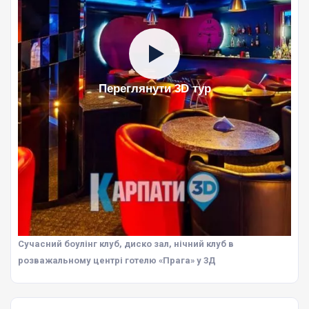
Переглянути 3D тур
Сучасний боулінг клуб, диско зал, нічний клуб в
розважальному центрі готелю «Прага» у 3Д