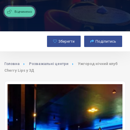
Відчинено
Зберегти
Поділитись
Головна
Розважальні центри
Ужгород нічний клуб
Cherry Lips у 3Д