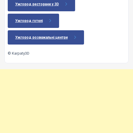
Ужгород ресторани у 3D
Ужгород готелі
Ужгород розважальні центри
© Karpaty3D