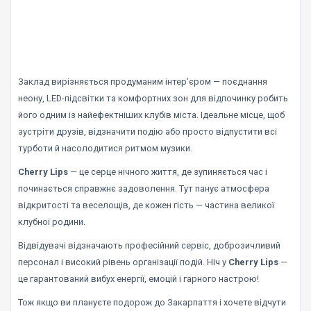
Заклад вирізняється продуманим інтер’єром — поєднання
неону, LED-підсвітки та комфортних зон для відпочинку робить
його одним із найефектніших клубів міста. Ідеальне місце, щоб
зустріти друзів, відзначити подію або просто відпустити всі
турботи й насолодитися ритмом музики.
Cherry Lips
— це серце нічного життя, де зупиняється час і
починається справжнє задоволення. Тут панує атмосфера
відкритості та веселощів, де кожен гість — частина великої
клубної родини.
Відвідувачі відзначають професійний сервіс, доброзичливий
персонал і високий рівень організації подій. Ніч у
Cherry Lips
—
це гарантований вибух енергії, емоцій і гарного настрою!
Тож якщо ви плануєте подорож до Закарпаття і хочете відчути