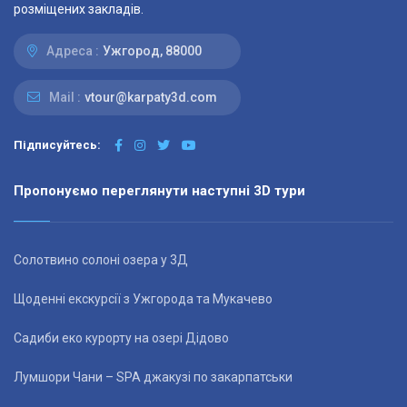
розміщених закладів.
Адреса :
Ужгород, 88000
Mail :
vtour@karpaty3d.com
Підписуйтесь:
Пропонуємо переглянути наступні 3D тури
Солотвино солоні озера у 3Д
Щоденні екскурсії з Ужгорода та Мукачево
Садиби еко курорту на озері Дідово
Лумшори Чани – SPA джакузі по закарпатськи