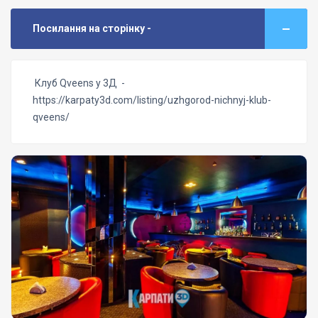
Посилання на сторінку -
Клуб Qveens у 3Д -
https://karpaty3d.com/listing/uzhgorod-nichnyj-klub-
qveens/