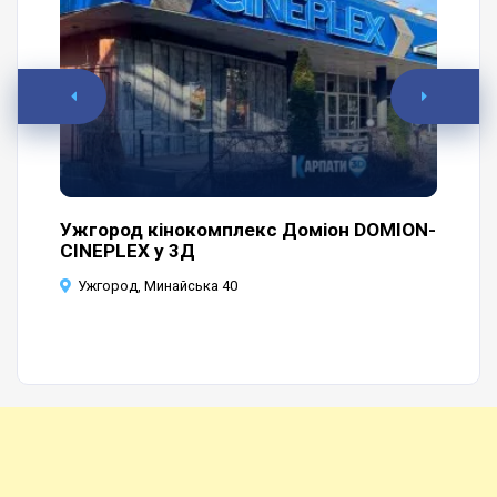
Ужгород кінокомплекс Доміон DOMION-
Уж
CINEPLEX у 3Д
У
Ужгород, Минайська 40