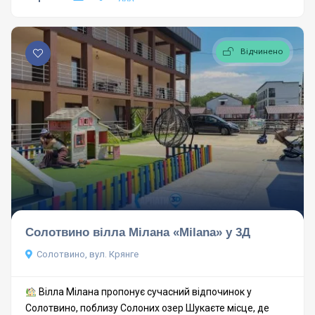
Відчинено
Солотвино вілла Мілана «Milana» у 3Д
Солотвино, вул. Крянге
Вілла Мілана пропонує сучасний відпочинок у
Солотвино, поблизу Солоних озер Шукаєте місце, де