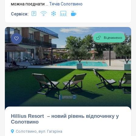
можна поєднати ...
Тячів
Солотвино
Сервіси:
Відчинено
Hillius Resort – новий рівень відпочинку у
Солотвино
Солотвино, вул. Гагаріна