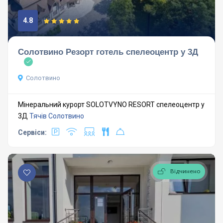
4.8
Солотвино Резорт готель спелеоцентр у 3Д
Солотвино
Мінеральний курорт SOLOTVYNO RESORT спелеоцентр у
3Д
Тячів
Солотвино
Сервіси:
Відчинено