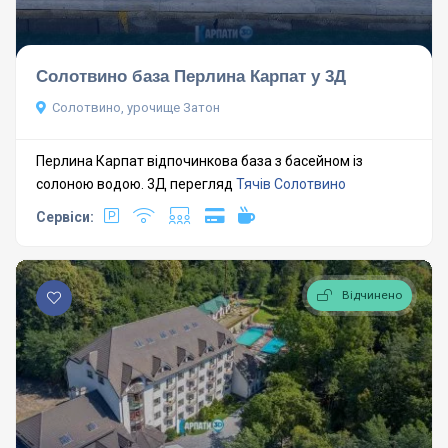
Солотвино база Перлина Карпат у 3Д
Солотвино, урочище Затон
Перлина Карпат відпочинкова база з басейном із
солоною водою. 3Д перегляд
Тячів
Солотвино
Сервіси:
Відчинено