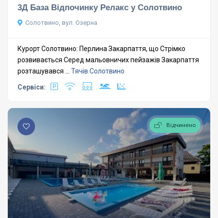
3Д База Відпочинку Релакс у Солотвино
Солотвино, вул. Озерна
Курорт Солотвино: Перлина Закарпаття, що Стрімко
розвивається Серед мальовничих пейзажів Закарпаття
розташувався ...
Тячів
Солотвино
Сервіси:
Відчинено