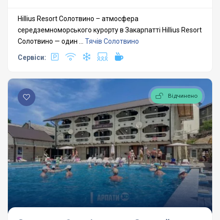
Hillius Resort Солотвино – атмосфера
середземноморського курорту в Закарпатті Hillius Resort
Солотвино — один ...
Тячів
Солотвино
Сервіси:
Відчинено