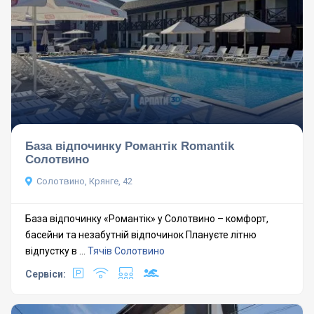
База відпочинку Романтік Romantik
Солотвино
Солотвино, Крянге, 42
База відпочинку «Романтік» у Солотвино – комфорт,
басейни та незабутній відпочинок Плануєте літню
відпустку в ...
Тячів
Солотвино
Сервіси: