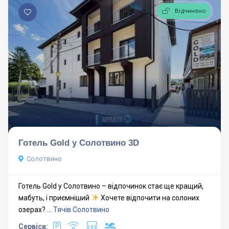
Відчинено
Готель Gold у Солотвино 3D
Солотвино
Готель Gold у Солотвино – відпочинок стає ще кращий,
мабуть, і приємніший
Хочете відпочити на солоних
озерах? ...
Тячів
Солотвино
Сервіси: