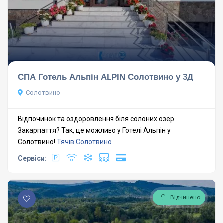
СПА Готель Альпін ALPIN Солотвино у 3Д
Солотвино
Відпочинок та оздоровлення біля солоних озер
Закарпаття? Так, це можливо у Готелі Альпін у
Солотвино!
Тячів
Солотвино
Сервіси:
Відчинено