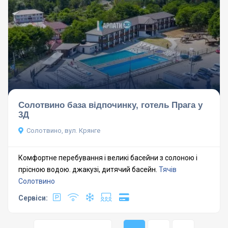
Солотвино база відпочинку, готель Прага у
3Д
Солотвино, вул. Крянге
Комфортне перебування і великі басейни з солоною і
прісною водою. джакузі, дитячий басейн.
Тячів
Солотвино
Сервіси: