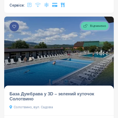
Сервіси:
Відчинено
База Думбрава у 3D – зелений куточок
Солотвино
Солотвино, вул. Садова