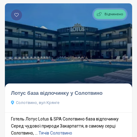
Відчинено
Лотус база відпочинку у Солотвино
Солотвино, вул Крянге
Готель Лотус Lotus & SPA Солотвино база відпочинку
Серед чудової природи Закарпаття, в самому серці
Солотвино, ...
Тячів
Солотвино