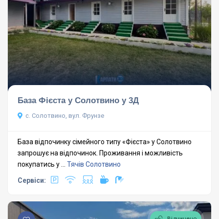
База Фієста у Солотвино у 3Д
с. Солотвино, вул. Фрунзе
База відпочинку сімейного типу «Фієста» у Солотвино
запрошує на відпочинок. Проживання і можливість
покупатись у ...
Тячів
Солотвино
Сервіси:
Відчинено