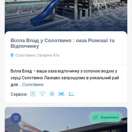
Вілла Влад у Солотвино : оаза Розкоші та
Відпочинку
Солотвино, Гагаріна 47а
Вілла Влад – ваша оаза відпочинку з солоною водою у
серці Солотвино Ласкаво запрошуємо в унікальний рай
для ...
Солотвино
Сервіси:
Відчинено