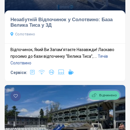
Незабутній Відпочинок у Солотвино: База
Велика Тиса у 3Д
Солотвино
Відпочинок, Який Ви Запам’ятаєте Назавжди! Ласкаво
просимо до бази відпочинку “Велика Тиса”, ...
Тячів
Солотвино
Сервіси:
Відчинено