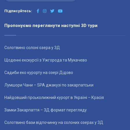
Підписуйтесь:
Пропонуємо переглянути наступні 3D тури
Солотвино солоні озера у 3Д
Щоденні екскурсії з Ужгорода та Мукачево
Садиби еко курорту на озері Дідово
Лумшори Чани – SPA джакузі по закарпатськи
Найдовший гірськолижний курорт в Україні – Красія
Замки Закарпаття – 3Д формат перегляду
Солотвино бази відпочинку на солоних озерах у 3Д