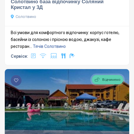
Солотвино база відпочинку Соляний
Кристал у 3Д
Солотвино
Всі умови для комфортного відпочинку: корпус готелю,
басейни із солоною і прісною водою, джакузі, кафе
ресторан...
Тячів
Солотвино
Сервіси:
Відчинено