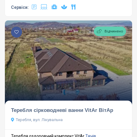
Сервіси:
Відчинено
Теребля сірководневі ванни VitAr ВітАр
Теребля, вул. Лікувальна
Теребля оздоровчий комплекс VitAr
Тячів