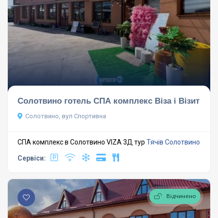
Солотвино готель СПА комплекс Віза і Візит
Солотвино, вул Спортивна
СПА комплекс в Солотвино VIZA 3Д тур
Тячів
Солотвино
Сервіси:
Відчинено