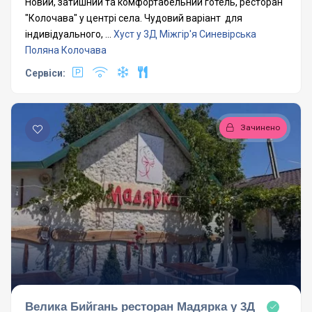
Новий, затишний та комфортабельний готель, ресторан
"Колочава" у центрі села. Чудовий варіант для
індивідуального, ...
Хуст у 3Д
Міжгір'я
Синевірська
Поляна
Колочава
Сервіси:
Зачинено
Велика Бийгань ресторан Мадярка у 3Д