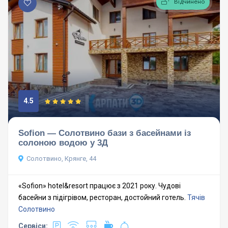
Відчинено
4.5
Sofion — Солотвино бази з басейнами із
солоною водою у 3Д
Солотвино, Крянге, 44
«Sofion» hotel&resort працює з 2021 року. Чудові
басейни з підігрівом, ресторан, достойний готель.
Тячів
Солотвино
Сервіси: