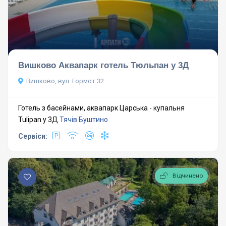
Вишково Аквапарк готель Тюльпан у 3Д
Вишково, вул. Гормот 32
Готель з басейнами, аквапарк Царська - купальня
Tulipan у 3Д
Тячів
Буштино
Сервіси:
Відчинено