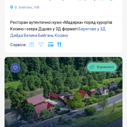
В. Бийгань,168
Ресторан аутентичної кухні «Мадярка» поряд курортів
Косино і озера Дідово у 3Д форматі
Берегове у 3Д
Дийда
Велика Бийгань
Косино
Сервіси:
Відчинено