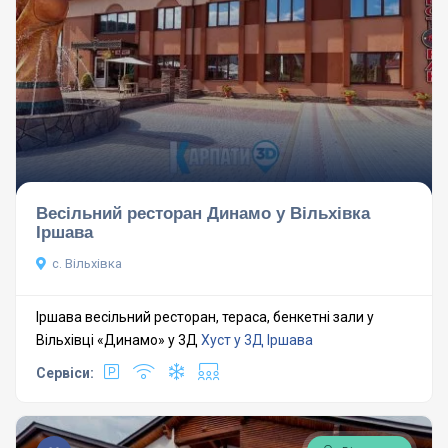
Весільний ресторан Динамо у Вільхівка
Іршава
c. Вільхівка
Іршава весільний ресторан, тераса, бенкетні зали у
Вільхівці «Динамо» у 3Д
Хуст у 3Д
Іршава
Сервіси: