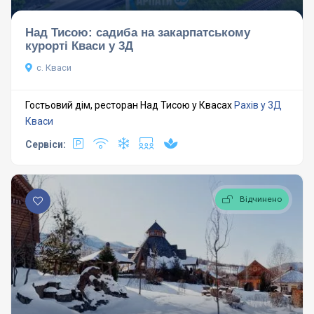
Над Тисою: садиба на закарпатському
курорті Кваси у 3Д
с. Кваси
Гостьовий дім, ресторан Над Тисою у Квасах
Рахів у 3Д
Кваси
Сервіси:
Відчинено