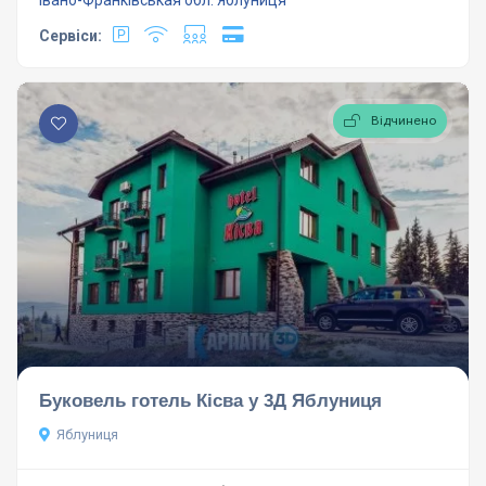
Івано-Франківськая обл.
Яблуниця
Сервіси:
Відчинено
Буковель готель Кісва у 3Д Яблуниця
Яблуниця