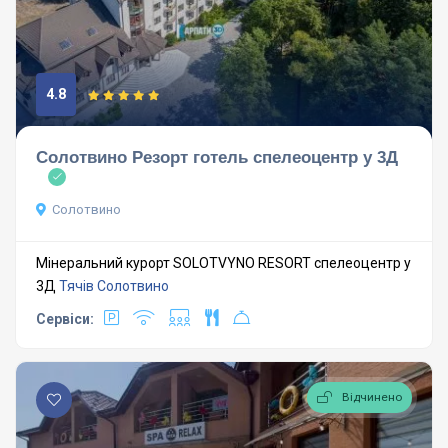
4.8
Солотвино Резорт готель спелеоцентр у 3Д
Солотвино
Мінеральний курорт SOLOTVYNO RESORT спелеоцентр у
3Д
Тячів
Солотвино
Сервіси:
Відчинено