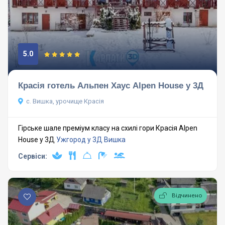
5.0
Красія готель Альпен Хаус Alpen House у 3Д
с. Вишка, урочище Красія
Гірське шале преміум класу на схилі гори Красія Alpen
House у 3Д
Ужгород у 3Д
Вишка
Сервіси:
Відчинено