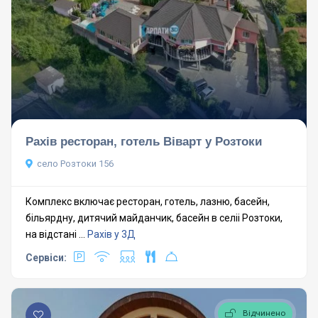
Рахів ресторан, готель Віварт у Розтоки
село Розтоки 156
Комплекс включає ресторан, готель, лазню, басейн,
більярдну, дитячий майданчик, басейн в селіі Розтоки,
на відстані ...
Рахів у 3Д
Сервіси:
Відчинено