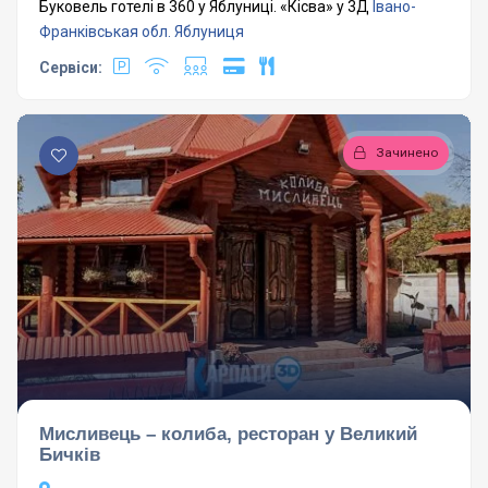
Буковель готелі в 360 у Яблуниці. «Кісва» у 3Д
Івано-
Франківськая обл.
Яблуниця
Сервіси:
Зачинено
Мисливець – колиба, ресторан у Великий
Бичків