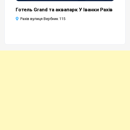
Д
Готель Grand та аквапарк У Іванки Рахів
Ві
Рахів вулиця Вербник 115
Л