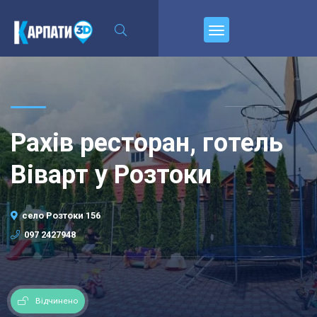
Пирєднуйтесь
Рахів ресторан, готель
Віварт у Розтоки
село Розтоки 156
097 2427948
Відчинено