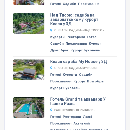
Готелі
Садиби
Проживання
Над Тисою: садиба на
закарпатському курорті
Кваси у 3Д
С. КВАСИ, САДИБА «НАД ТИСОЮ»
Курорти
Ресторани
Готелі
Садиби
Проживання
Курорт
Драгобрат
Курорт Буковель
Кваси садиба My House у 3Д
С. КВАСИ, САДИБА MY HOUSE
Готелі
Курорти
Садиби
Проживання
Курорт Драгобрат
Курорт Буковель
Готель Grand та аквапарк У
Іванки Рахів
РАХІВ ВУЛИЦЯ ВЕРБНИК 115
Готелі
Ресторани
Лазні
Проживання
Активний