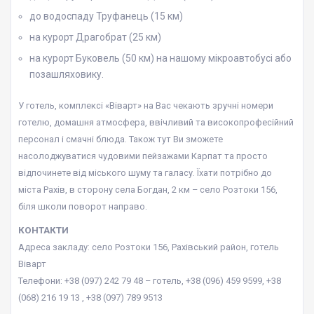
до водоспаду Труфанець (15 км)
на курорт Драгобрат (25 км)
на курорт Буковель (50 км) на нашому мікроавтобусі або
позашляховику.
У готель, комплексі «Віварт» на Вас чекають зручні номери
готелю, домашня атмосфера, ввічливий та високопрофесійний
персонал і смачні блюда. Також тут Ви зможете
насолоджуватися чудовими пейзажами Карпат та просто
відпочинете від міського шуму та галасу. Їхати потрібно до
міста Рахів, в сторону села Богдан, 2 км – село Розтоки 156,
біля школи поворот направо.
КОНТАКТИ
Адреса закладу: село Розтоки 156, Рахівський район, готель
Віварт
Телефони: +38 (097) 242 79 48 – готель, +38 (096) 459 9599, +38
(068) 216 19 13 , +38 (097) 789 9513