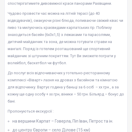
спостерігатимете дивовижної краси панорами Рахівщини.
Чудово провести час можна на літній терасі (до 40
відвідувачів), смакуючи різні блюда, попиваючи свіжий квас чи
пиво та милуючись краєвидами карпатських гір. Поблизу
знаходиться басейн (6х3х1,5) з лежаками та парасолями,
дитячий майданчик та зона, де можна готувати страви на
мангалі. Поряд із готелем розташований ще спортивний
майданчик зі штучним покриттям. Тут Ви зможете пограти у
волейбол, баскетбол чи футбол.
До послуг всіх відпочиваючих у готельно-ресторанному
комплексі «Віварт» лазня на дровах з басейном та кімнатою
для відпочинку. Вартує година у баньці за 6 осіб – хх грн., а за
кожну ще одну особу + хх грн, віники – 50 грн. Більярд – бонус до
бані.
Пропонуються екскурсії :
на вершини Карпат – Говерла, Піп Іван, Петрос та ін.
до центру Європи – село Ділове (15 км)