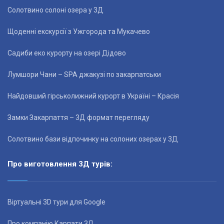
Солотвино солоні озера у 3Д
Щоденні екскурсії з Ужгорода та Мукачево
Садиби еко курорту на озері Дідово
Лумшори Чани – SPA джакузі по закарпатськи
Найдовший гірськолижний курорт в Україні – Красія
Замки Закарпаття – 3Д формат перегляду
Солотвино бази відпочинку на солоних озерах у 3Д
Про виготовлення 3Д турів:
Віртуальні 3D тури для Google
Про компанію Карпати 3Д