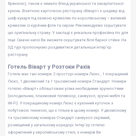
бринзою), також є чимало блюд української та закарпатської
кухонь. Візитною карточкою ресторану «Віварт» є шедевр від
шеф-кухаря під назвою кремзлик по-королівському – великий
кремзлик із курячим філе та сиром. Рекомендуємо скуштувати
цю оригінальну страву. У закладі є унікальна професійна піч для
піци. Смачні напої Ви зможете скуштувати біля барної стійки. На
3Д турі пропоонуємо роздивитися детальніше інтер’єр
ресторану.
Готель Віварт у Розтоки Рахів
Готель має такі номери: 2 просторі номери Люкс , 1 покращений
Люкс, 1 двохмісний та 1 трьохмісний номери Стандарт. Номери
готелю «Віварт» облаштовані усіма необхідними зручностями
(холодильник, плазмовий телевізор, санвузол, зручні меблі та
Wi-Fi). У покращеному номері Люкс є кухонний куточок з
побутовою технікою, що є тільки в цьому номері. У двомісному
та трьохмісному номерах Стандарт санвузол окремий,
розміщений у загальному коридорі. Інтер’єр готелю
оформлений у європейському стилі, з номерів Ви