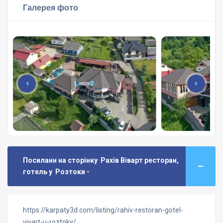
Галерея фото
Посиланн на сторінку Рахів Віварт ресторан,
готель у Розтоки -
https://karpaty3d.com/listing/rahiv-restoran-gotel-
vivart-u-roztoky/