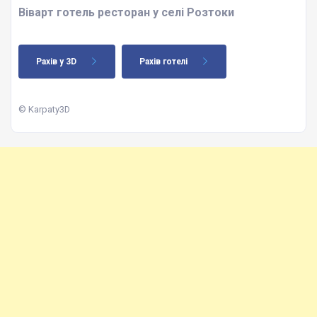
Віварт готель ресторан у селі Розтоки
Рахів у 3D
Рахів готелі
© Karpaty3D