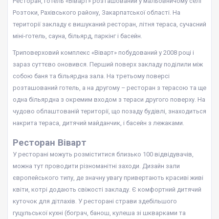
Ресторан, готель «Віварт» розташований у мальовничому селі
Розтоки, Рахівського району, Закарпатської області. На
території закладу є вишуканий ресторан, літня тераса, сучасний
міні-готель, сауна, більярд, паркінг і басейн.
Триповерховий комплекс «Віварт» побудований у 2008 році і
зараз суттєво оновився. Перший поверх закладу поділили між
собою баня та більярдна зала. На третьому поверсі
розташований готель, а на другому – ресторан з терасою та ще
одна більярдна з окремим входом з тераси другого поверху. На
чудово облаштованій території, що позаду будівлі, знаходиться
накрита тераса, дитячий майданчик, і басейн з лежаками.
Ресторан Віварт
У ресторані можуть розміститися близько 100 відвідувачів,
можна тут проводити різноманітні заходи. Дизайн зали
європейського типу, де значну увагу привертають красиві живі
квіти, котрі додають свіжості закладу. Є комфортний дитячий
куточок для дітлахів. У ресторані страви здебільшого
гуцульської кухні (бограч, банош, кулеша зі шкварками та