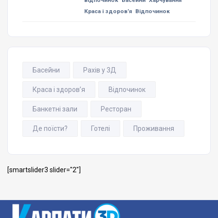
відпочинок
Басейни
Харчування
Краса і здоров’я
Відпочинок
Басейни
Рахів у 3Д
Краса і здоров’я
Відпочинок
Банкетні зали
Ресторан
Де поїсти?
Готелі
Проживання
[smartslider3 slider="2"]