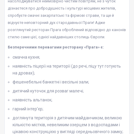
насолоджуватися неймовірно чистим повітрям, не з чуток
дізнаєтеся про добродушність і культурі місцевих жителів,
спробуєте смачні закарпатські та фірмові страви, та ще й
відчуєте неповторний дух стародавньої Праги! Адже
розглянутий ресторан Прага оброблений відповідно до канонів
стилю саме цієї, однієї найдавніших столиць Європи.
Безперечними перевагами ресторану «Прага» є:
смачна кухня;
наявність піцерії на території (до речі, піцу тут готують
на дровах);
фешенебельні банкетні і весільні зали;
дитячий куточок для розваг малечі;
наявність альтанок;
гарний інтер’єр;
доглянута територія з дитячим майданчиком, великою
кількістю містків, невеликим озерцем з водоспадами і
цікавою конструкцією у вигляді середньовічного замку;