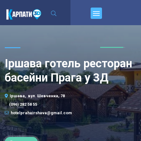
Пирєднуйтесь
Іршава готель ресторан
басейни Прага у 3Д
Іршава, вул. Шевченка, 78
(096) 282 58 55
hotelprahairshava@gmail.com