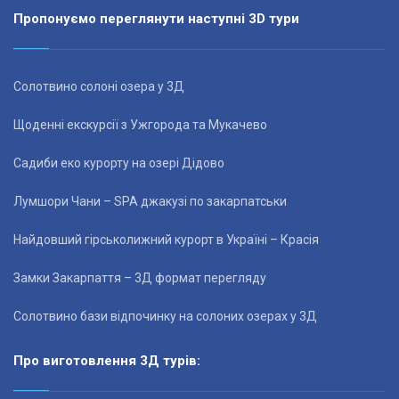
Пропонуємо переглянути наступні 3D тури
Солотвино солоні озера у 3Д
Щоденні екскурсії з Ужгорода та Мукачево
Садиби еко курорту на озері Дідово
Лумшори Чани – SPA джакузі по закарпатськи
Найдовший гірськолижний курорт в Україні – Красія
Замки Закарпаття – 3Д формат перегляду
Солотвино бази відпочинку на солоних озерах у 3Д
Про виготовлення 3Д турів: