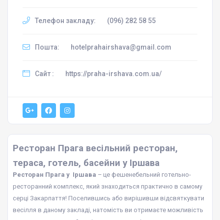
Телефон закладу:
(096) 282 58 55
Пошта:
hotelprahairshava@gmail.com
Сайт :
https://praha-irshava.com.ua/
Ресторан Прага весільний ресторан,
тераса, готель, басейни у Іршава
Ресторан Прага у Іршава
– це фешенебельний готельно-
ресторанний комплекс, який знаходиться практично в самому
серці Закарпаття! Поселившись або вирішивши відсвяткувати
весілля в даному закладі, натомість ви отримаєте можливість