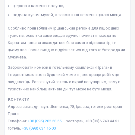
церква з каменів-валунів;
водяна кузня-музей, а також інші не менш цікаві місця.
Особливо привабливим Іршавський регіон є для пішохідних
туристів, оскільки саме звідси зручно починати походи по
Карпатам. Іршава знаходиться біля самого підніжжя гір, і в
цьому плані вона вигідно відрізняється від того ж Ужгорода чи
Мукачева.
Забронювати номери в готельному комплексі «Прага» в
інтернеті можливо в будь-який момент, але краще робіть це
заздалегідь. Розглянутий готель є вкрай популярним, тому в
туристично найбільш активні дні тут може не бути місця.
КОНТАКТИ
Адреса закладу: вул. Шевченка, 78, Іршава, готель ресторан
Прага
Телефони:
+38 (096) 282 58 55
– ресторан, +38 (09)6 740 44 61 –
готель,
+38 (098) 634 16 00