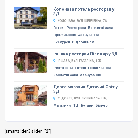
Колочава готель ресторан у
3Д
КОЛОЧАВА, ВУЛ. ШЕВЧЕНКА, 76
Готелі
Ресторани
Банкетні зали
Проживання
Харчування
Екскурсії
Відпочинок
Іршава ресторан Піподяр у 3Д
ІРШАВА, ВУЛ. ГАГАРІНА, 125
Ресторани
Готелі
Проживання
Банкетні зали
Харчування
Довге магазин Дитячий Світ у
3Д
С. ДОВГЕ, ВУЛ. ПУШКІНА 1А І 1Б,
Магазини і ТЦ
Бутики
Бізнес
[smartslider3 slider="2"]