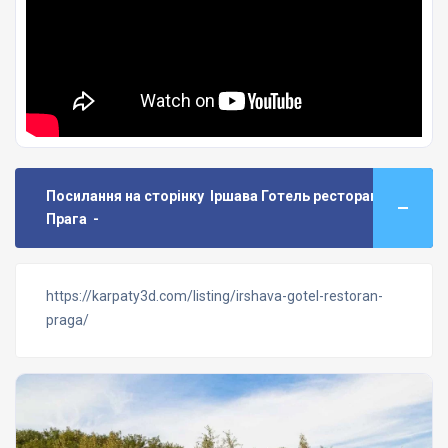
Посилання на сторінку Іршава Готель ресторан
Прага -
https://karpaty3d.com/listing/irshava-gotel-restoran-
praga/