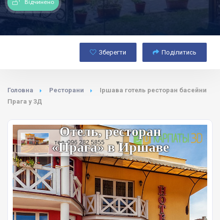
Відчинено
Зберегти
Поділитись
Головна
Ресторани
Іршава готель ресторан басейни
Прага у 3Д