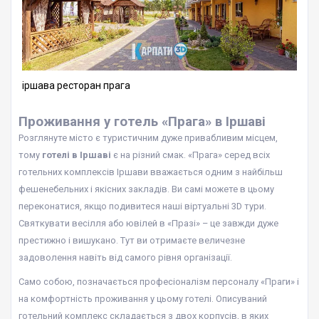
іршава ресторан прага
Проживання у готель «Прага» в Іршаві
Розглянуте місто є туристичним дуже привабливим місцем,
тому
готелі в Іршаві
є на різний смак. «Прага» серед всіх
готельних комплексів Іршави вважається одним з найбільш
фешенебельних і якісних закладів. Ви самі можете в цьому
переконатися, якщо подивитеся наші віртуальні 3D тури.
Святкувати весілля або ювілей в «Празі» – це завжди дуже
престижно і вишукано. Тут ви отримаєте величезне
задоволення навіть від самого рівня організації.
Само собою, позначається професіоналізм персоналу «Праги» і
на комфортність проживання у цьому готелі. Описуваний
готельний комплекс складається з двох корпусів, в яких