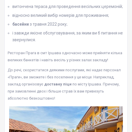
витончена тераса для проведення весільних церемоній;
відносно великий вибір номерів для проживання;
басейни
з травня 2022 року;
і завжди якісне обслуговування, за яким ви б питання не
звернулися.
Ресторан Прага в смт Іршава одночасно може прийняти кілька
великих банкетів і навіть весіль у різних залах закладу!
До речі, скористатися деякими послугами, які надає персонал
«Праги», ви зможете і без поселення у це місце. Наприклад,
заклад організовує
доставку піци
по місту Іршава. Причому,
при замовленні двох і більше страв їх вам привезуть
абсолютно безкоштовно!