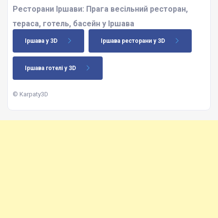
Ресторани Іршави: Прага весільний ресторан,
тераса, готель, басейн у Іршава
Іршава у 3D
Іршава ресторани у 3D
Іршава готелі у 3D
© Karpaty3D