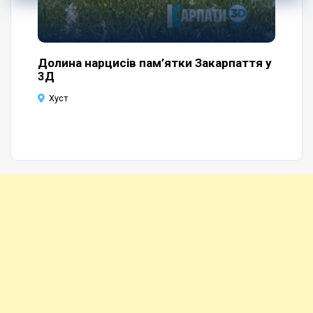
Долина нарцисів пам’ятки Закарпаття у
Мі
3Д
в
Хуст