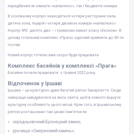
передбачені як кімнати «напівлюкс», так і бюджетні номери.
В основному корпусі знаходяться чотири ресторанні зали,
дитяча зона, піцерія і чотири двомісні номери «напівлюкс».
Корпус №2: десять дво – і тримісних кімнат класу «Економ». В
цілому готельний комплекс «Прага» здатний прийняти до 50-ти
гостей.
Новий корпус готелю вже скоро буде працювати.
Комплекс басейнів у комплексі «Прага»
Басейни почали працювати з травня 2022 року.
Відпочинок у Іршаві
Іршава – це культурно дуже багатий регіон Закарпаття. Сюди
найкраще навідуватися на якісь свята, щоб в повноті відчути
культурну особливість цього місця. Крім того, в Іршавському
регіоні розташовані такі цікаві пам’ятки як:
середньовічний Бронецкий замок;
урочище «Смерековий камінь»;