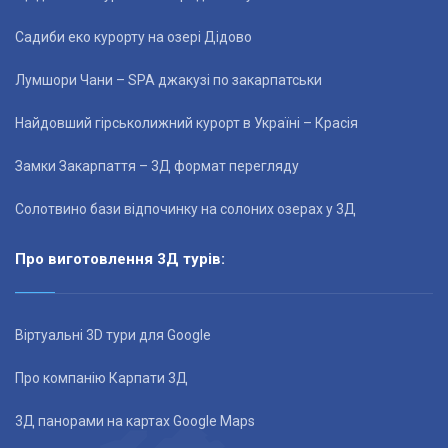
Садиби еко курорту на озері Дідово
Лумшори Чани – SPA джакузі по закарпатськи
Найдовший гірськолижний курорт в Україні – Красія
Замки Закарпаття – 3Д формат перегляду
Солотвино бази відпочинку на солоних озерах у 3Д
Про виготовлення 3Д турів:
Віртуальні 3D тури для Google
Про компанію Карпати 3Д
3Д панорами на картах Google Maps