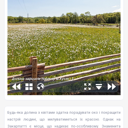
Будь-яка долина з квітами здатна порадувати око і покращити
настрій людині, що милуватиметься їх красою. Однак на
Закарпатті є місце, що надихає по-особливому. Знаменита