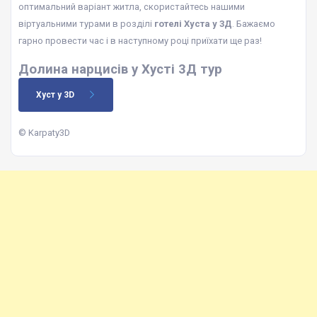
оптимальний варіант житла, скористайтесь нашими
віртуальними турами в розділі
готелі Хуста у 3Д
. Бажаємо
гарно провести час і в наступному році приїхати ще раз!
Долина нарцисів у Хусті 3Д тур
Хуст у 3D
© Karpaty3D