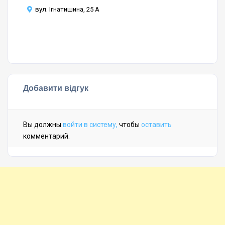
ба
вул. Ігнатишина, 25 А
м
Добавити відгук
Вы должны
войти в систему,
чтобы
оставить
комментарий.