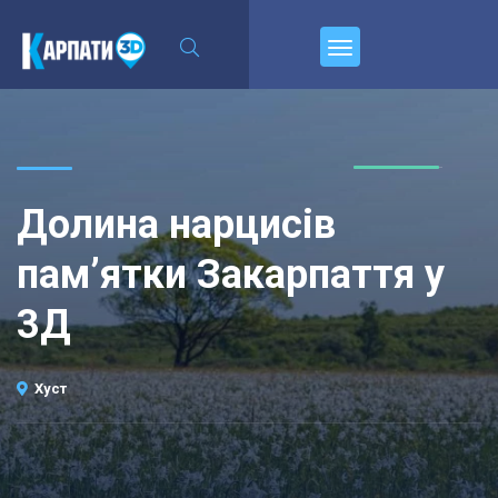
Пирєднуйтесь
Долина нарцисів
пам’ятки Закарпаття у
3Д
Хуст