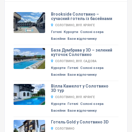
Brookside Солотвино –
сучасний готель із басейнами
СОЛОТВИНО, ВУЛ. КРЯНГЕ
Готелі
Курорти
Солоні озера
Басейни
Бази відпочинку
База Думбрава у 3D – зелений
куточок Солотвино
СОЛОТВИНО, ВУЛ. САДОВА
Курорти
Готелі
Солоні озера
Басейни
Бази відпочинку
Вілла Камелот у Солотвино
3D тур
СОЛОТВИНО, ВУЛ. КРЯНГЕ
Курорти
Готелі
Солоні озера
Басейни
Бази відпочинку
Готель Gold у Солотвино 3D
СОЛОТВИНО