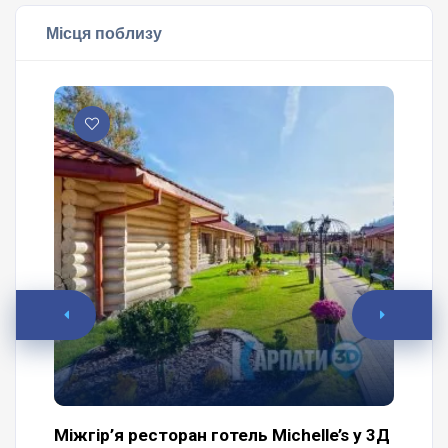
Місця поблизу
Міжгір’я ресторан готель Michelle’s у 3Д
Ір