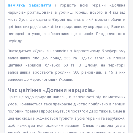
пам’ятка Закарпаття
і гордість всієї України «Долина
нарцисів» розташована в урочищі Кіреші, всього в 4 км від
міста Хуст. Це єдина в Європі долина, в якій можна побачити
цвітіння цих рідкісних квітів в природньому середовищі. Вони не
виведені штучно, а збереглися ще з часів Льодовикового
періоду.
Знаходиться «Долина нарцисів» в Карпатському біосферному
заповіднику площею понад 255 га. Однак загальна площа
цвітіння нарцисів близько 60 га. В цілому, на території
заповідника зростають рослини 500 різновидів, а 15 з них
занесені до Червоної книги України.
Час цвітіння «Долини нарцисів»
Цвіте це чудо природи навесні, в залежності від кліматичних
умов. Починається таке прекрасне дійство приблизно в першій
половині травня і продовжується протягом двох тижнів. Саме в
цей час сюди з’їжджаються туристи з усієї України та зарубіжжя,
щоб намилуватися рідкісним явищем. Однак надмірна увага
людей, які тут бувають стає причиною зменшення кількості