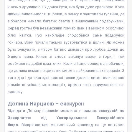
князь з дружиною і їх дочка Руся, яка була дуже красивою. Коли
дівчині виповнилося 18 років, в замку влаштували гуляння, де
зібралося чимало багатих сватів з вишуканими подарунками.
Серед гостей був незаможний гончар Іван з вазоном особливої
білої квітки. Русі найбільше сподобався саме подарунок
гончара. Вони почали таємно зустрічатися в долині. Як можна
було очікувати, з часом батько дізнався про любов дочки до
бідного Івана. Князь зі злості викинув вазон з гори, і той
розбився на дрібні шматочки. Коли зійшло сонце, всі побачили,
що долина немов покрита килимом з найкрасивіших нарцисів. З
того дня і до сьогодні кожної весни долина цвіте величезною
кількістю унікальних кольорів, аромат яких відчувається ще
здалеку.
Долина Нарцисів – екскурсії
Відвідати Долину нарцисів можливо в рамках
екскурсій по
Закарпаттю
від
Ужгородського Екскурсійного
бюро.
Відкривається мальовничий краєвид на це квіткове
поле з замкової гори міста Хуст. Побачити десятки тисяч таких