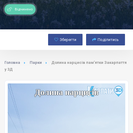
Відчинено
Зберегти
Поділитись
Головна
Парки
Долина нарцисів пам’ятки Закарпаття
у 3Д