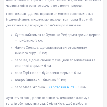
чарівних квітів означає відчути всю велич природи.
Після відвідин Долини нарцисів ви можете ознайомитись з
іншими цікавими місцями, що знаходяться поряд. В зручній
доступності від природньої пам’ятки розташовані:
Хустський замок та Хустська Реформаторська церква
– приблизно 5 км;
Нижнє Селище, що славиться виготовленням
якісного сиру – 8 км;
село Іза, відоме своїми фахівцями лозоплетіння та
оленячої ферми – 6 км;
село Горінчово – буйволина ферма – 6 км;
озеро Синевир
– близько 80 км;
село Мала Уголька –
Карстовий міст
– 18 км.
Зупинитися біля Долина нарцисів ви зможете в одному з
готелів або приватних садиб міста Хуст. Щоб підібрати