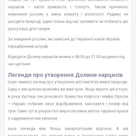
нарцисів – квіти зривають і топчуть. Також причиною
зникнення рослин є зміна клімату і вологості. Радимо не
шкодити природі, адже тільки від нас залежить чи побачать цю
красу наші діти і внуки.
За знищення рослин, які занесені до Червоної книги України,
передбачений штраф.
Відвідати Долину нарцисів можна з 08:00 до 21:00 щоденно під
час цвітіння.
Легенди про утворення Долини нарцисів
Існує чимало легенд про утворення цієї пам’ятки живої природи.
Одну з них цілком можливо ви вже чули. Якщо вірити цій історії,
в річці Хустець син річкового божества Кефісса і німфи Ліріопи
– Нарцис побачив своє відображення, закохався і помер від
туги. Саме тут в результаті виросла ніжна квітка чарівної краси
з одурманюючим запахом.
Інша легенда має більш закарпатський відтінок. В ній
розповідається, що давним-давно в Хустському замку жили