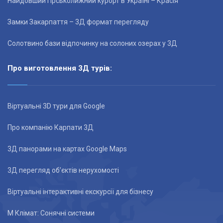
Найдовший гірськолижний курорт в Україні – Красія
Замки Закарпаття – 3Д формат перегляду
Солотвино бази відпочинку на солоних озерах у 3Д
Про виготовлення 3Д турів:
Віртуальні 3D тури для Google
Про компанію Карпати 3Д
3Д панорами на картах Google Maps
3Д перегляд об’єктів нерухомості
Віртуальні інтерактивні екскурсії для бізнесу
М Клімат: Сонячні системи