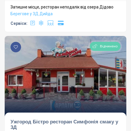
Затишне місце, ресторан неподалік від озера Дідово
Берегове у 3Д
Дийда
Сервіси:
Відчинено
Ужгород Бістро ресторан Симфонія смаку у
3Д