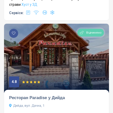
страви
Хуст у 3Д
Сервіси:
Відчинено
4.8
Ресторан Paradise у Дийда
Дийда, вул. Дачна, 1