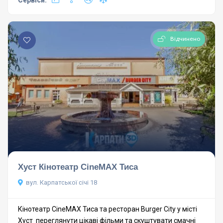
Відчинено
Хуст Кінотеатр CineMAX Тиса
вул. Карпатської січi 18
Кінотеатр CineMAX Тиса та ресторан Burger City у місті
Хуст переглянути цікаві фільми та скуштувати смачні