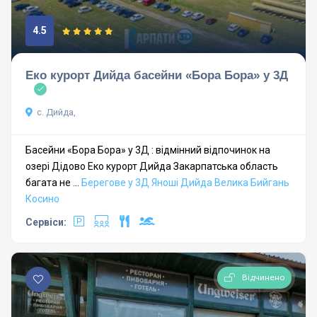
4.5
Еко курорт Дийда басейни «Бора Бора» у 3Д
с. Дийда,
Басейни «Бора Бора» у 3Д : відмінний відпочинок на
озері Дідово Еко курорт Дийда Закарпатська область
багата не ...
Берегове у 3Д
Яноші
Дийда
Велика Бийгань
Косино
Сервіси:
Відчинено