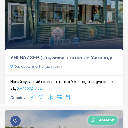
УНГВАЙЗЕР (Ungweiser) готель в Ужгороді
Ужгород, вул Капушанська
Новий сучасний готель в центрі Ужгорода Ungweiser в
3Д
Ужгород у 3Д
Сервіси:
Відчинено