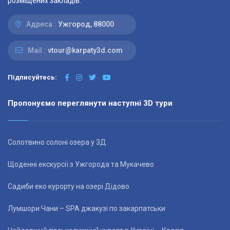
розміщених закладів.
Адреса :
Ужгород, 88000
Mail :
vtour@karpaty3d.com
Підписуйтесь:
Пропонуємо переглянути наступні 3D тури
Солотвино солоні озера у 3Д
Щоденні екскурсії з Ужгорода та Мукачево
Садиби еко курорту на озері Дідово
Лумшори Чани – SPA джакузі по закарпатськи