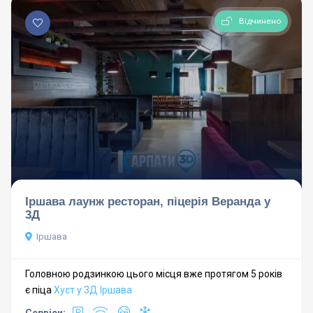
Відчинено
Іршава лаунж ресторан, піцерія Веранда у
3Д
Іршава
Головною родзинкою цього місця вже протягом 5 років
є піца
Хуст у 3Д
Іршава
Сервіси: