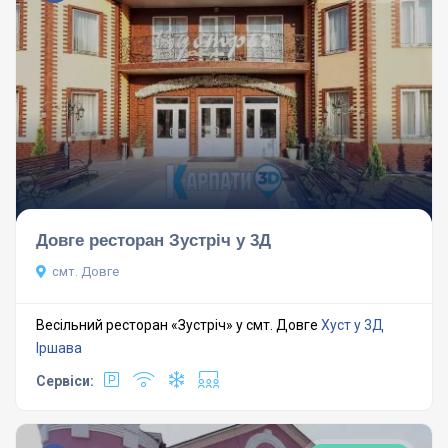
Довге ресторан Зустріч у 3Д
смт. Довге
Весільний ресторан «Зустріч» у смт. Довге
Хуст у 3Д
Іршава
Сервіси: