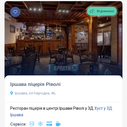
Відчинено
Іршава піцерія Ріволі
Іршава, пл.Народна, 46,
Ресторан піцерія в центрі Іршави Ріволі у 3Д
Хуст у 3Д
Іршава
Сервіси: