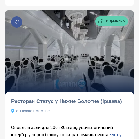
Відчинено
Ресторан Статус у Нижне Болотне (Іршава)
с. Нижнє Болотне
Оновлені зали для 200 і 80 відвідувачів, стильний
інтер"єр у чорно білому кольорах, смачна кухня
Хуст у