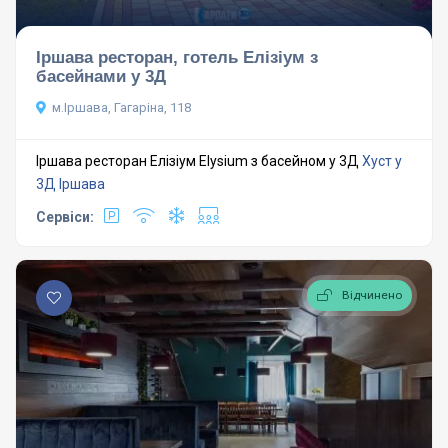
Іршава ресторан, готель Елізіум з
басейнами у 3Д
м.Іршава, Гагаріна, 118
Іршава ресторан Елізіум Elysium з басейном у 3Д
Хуст у
3Д
Іршава
Сервіси:
Відчинено