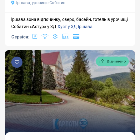
Іршава, урочище Собатин
Іршава зона відпочинку, озеро, басейн, готель в урочищі
Собатин «Астур» у 3Д
Хуст у 3Д
Іршава
Сервіси:
Відчинено