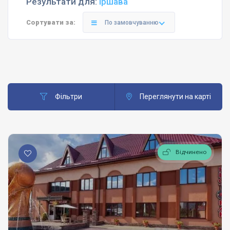
Результати для:
Іршава
Сортувати за:
По замовчуванню
Фільтри
Переглянути на карті
Відчинено