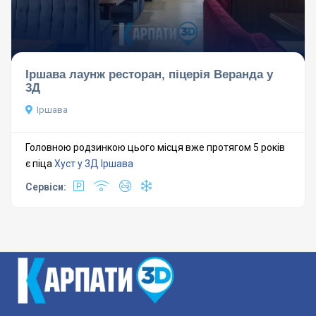
Іршава лаунж ресторан, піцерія Веранда у
3Д
Іршава
Головною родзинкою цього місця вже протягом 5 років
є піца
Хуст у 3Д
Іршава
Сервіси: