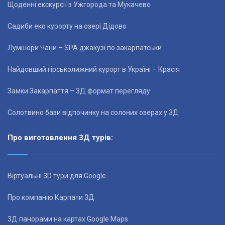
Щоденні екскурсії з Ужгорода та Мукачево
Садиби еко курорту на озері Дідово
Лумшори Чани – SPA джакузі по закарпатськи
Найдовший гірськолижний курорт в Україні – Красія
Замки Закарпаття – 3Д формат перегляду
Солотвино бази відпочинку на солоних озерах у 3Д
Про виготовлення 3Д турів:
Віртуальні 3D тури для Google
Про компанію Карпати 3Д
3Д панорами на картах Google Maps