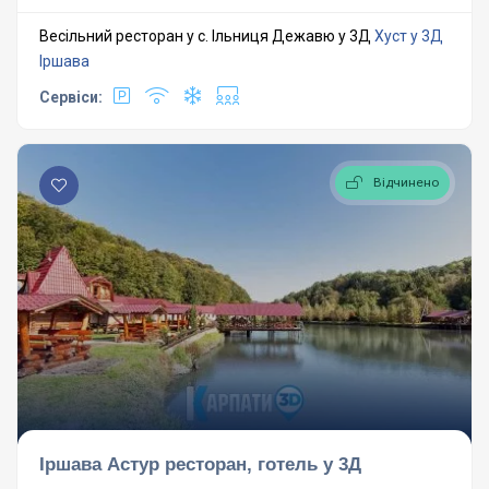
Весільний ресторан у с. Ільниця Дежавю у 3Д
Хуст у 3Д
Іршава
Сервіси:
Відчинено
Іршава Астур ресторан, готель у 3Д