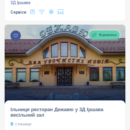
3Д
Іршава
Сервіси:
Відчинено
Ільниця ресторан Дежавю у 3Д Іршава
весільний зал
с.Ільниця