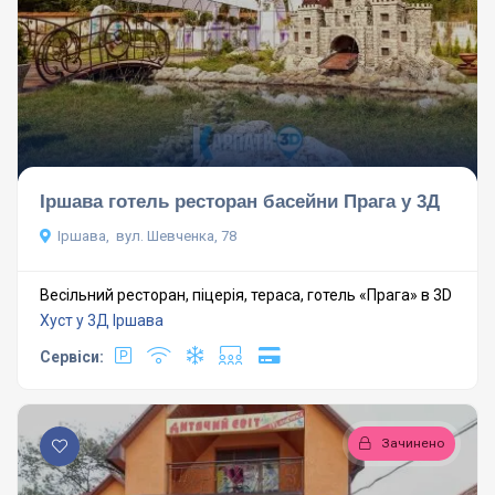
Іршава готель ресторан басейни Прага у 3Д
Іршава, вул. Шевченка, 78
Весільний ресторан, піцерія, тераса, готель «Прага» в 3D
Хуст у 3Д
Іршава
Сервіси:
Зачинено