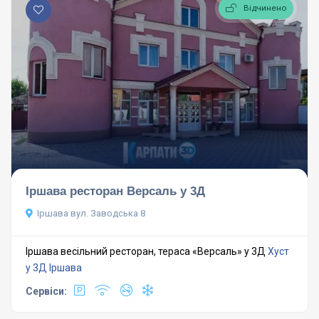
Відчинено
Іршава ресторан Версаль у 3Д
Іршава вул. Заводська 8
Іршава весільний ресторан, тераса «Версаль» у 3Д
Хуст
у 3Д
Іршава
Сервіси: