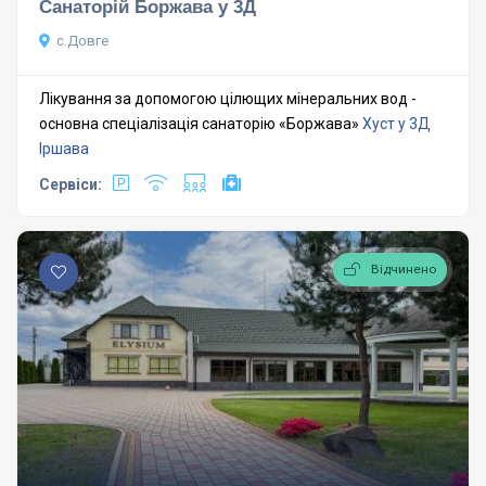
Санаторій Боржава у 3Д
с.Довге
Лікування за допомогою цілющих мінеральних вод -
основна спеціалізація санаторію «Боржава»
Хуст у 3Д
Іршава
Сервіси:
Відчинено