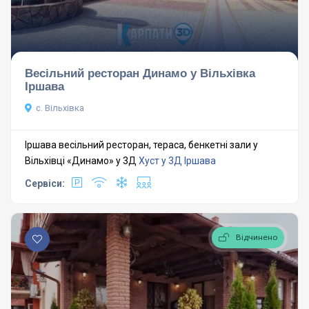
Весільний ресторан Динамо у Вільхівка
Іршава
c. Вільхівка
Іршава весільний ресторан, тераса, бенкетні зали у
Вільхівці «Динамо» у 3Д
Хуст у 3Д
Іршава
Сервіси:
Відчинено