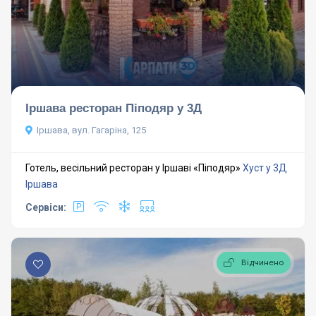
Іршава ресторан Піподяр у 3Д
Іршава, вул. Гагаріна, 125
Готель, весільний ресторан у Іршаві «Піподяр»
Хуст у 3Д
Іршава
Сервіси:
Відчинено