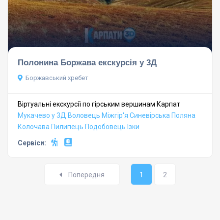
Полонина Боржава екскурсія у 3Д
Боржавський хребет
Віртуальні екскурсії по гірським вершинам Карпат
Мукачево у 3Д
Воловець
Міжгір'я
Синевірська Поляна
Колочава
Пилипець
Подобовець
Ізки
Сервіси:
Попередня
1
2