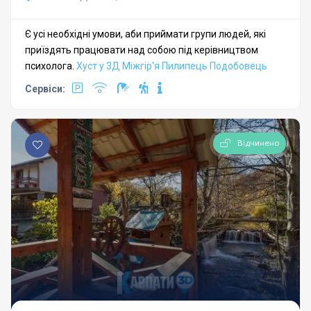
Є усі необхідні умови, аби приймати групи людей, які
приїздять працювати над собою під керівництвом
психолога.
Хуст у 3Д
Міжгір'я
Пилипець
Подобовець
Сервіси:
Відчинено