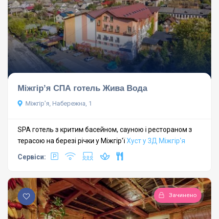
Міжгір’я СПА готель Жива Вода
Міжгір'я, Набережна, 1
SPA готель з критим басейном, сауною і рестораном з
терасою на березі річки у Міжгір'ї
Хуст у 3Д
Міжгір'я
Сервіси:
Зачинено