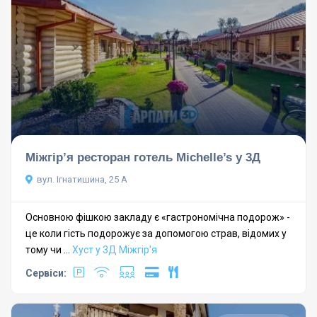
Міжгір’я ресторан готель Michelle’s у 3Д
вул. Ігнатишина, 25 А
Основною фішкою закладу є «гастрономічна подорож» -
це коли гість подорожує за допомогою страв, відомих у
тому чи ...
Хуст у 3Д
Міжгір'я
Сервіси: