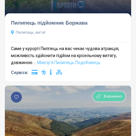
Пилипець підйомник Боржава
Пилипець, витяг
Саме у курорті Пилпець на вас чекає чудова атракція,
можливість здійснити підйом на крісельному витягу,
довжиною ...
Міжгір'я
Пилипець
Подобовець
Сервіси:
Відчинено