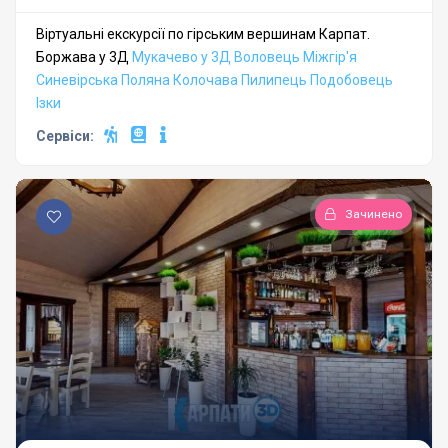
Віртуальні екскурсії по гірським вершинам Карпат.
Боржава у 3Д
Мукачево у 3Д
Воловець
Міжгір'я
Синевірська Поляна
Колочава
Пилипець
Подобовець
Ізки
Сервіси:
Зачинено