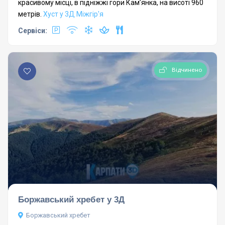
красивому місці, в підніжжі гори Кам’янка, на висоті 960
метрів.
Хуст у 3Д
Міжгір'я
Сервіси:
Відчинено
Боржавський хребет у 3Д
Боржавський хребет