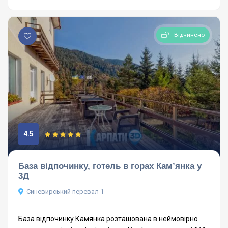
Відчинено
4.5
База відпочинку, готель в горах Кам’янка у
3Д
Синевирський перевал 1
База відпочинку Камянка розташована в неймовірно