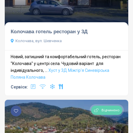
Колочава готель ресторан у 3Д
Колочава, вул. Шевченка
Новий, затишний та комфортабельний готель, ресторан
"Колочава" у центрі села. Чудовий варіант для
індивідуального, ...
Хуст у 3Д
Міжгір'я
Синевірська
Поляна
Колочава
Сервіси:
Відчинено