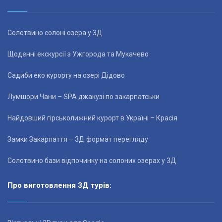
Солотвино солоні озера у 3Д
Щоденні екскурсії з Ужгорода та Мукачево
Садиби еко курорту на озері Дідово
Лумшори Чани – SPA джакузі по закарпатськи
Найдовший гірськолижний курорт в Україні – Красія
Замки Закарпаття – 3Д формат перегляду
Солотвино бази відпочинку на солоних озерах у 3Д
Про виготовлення 3Д турів: