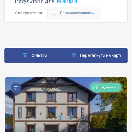
Результати для:
Міжгір'я
Сортувати за:
По замовчуванню
Фільтри
Переглянути на карті
Відчинено