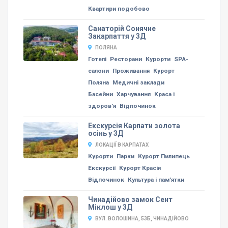
Квартири подобово
Санаторій Сонячне
Закарпаття у 3Д
ПОЛЯНА
Готелі
Ресторани
Курорти
SPA-
салони
Проживання
Курорт
Поляна
Медичні заклади
Басейни
Харчування
Краса і
здоров’я
Відпочинок
Екскурсія Карпати золота
осінь у 3Д
ЛОКАЦІЇ В КАРПАТАХ
Курорти
Парки
Курорт Пилипець
Екскурсії
Курорт Красія
Відпочинок
Культура і пам’ятки
Чинадійово замок Сент
Міклош у 3Д
ВУЛ. ВОЛОШИНА, 53Б, ЧИНАДІЙОВО