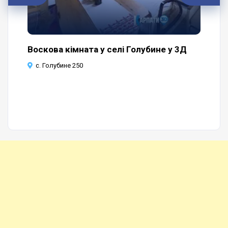
Воскова кімната у селі Голубине у 3Д
Пр
че
с. Голубине 250
с