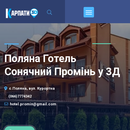
Пирєднуйтесь
Поляна Готель
Сонячний Промінь у 3Д
с.Поляна, вул. Курортна
(066)7774342
hotel.promin@gmail.com