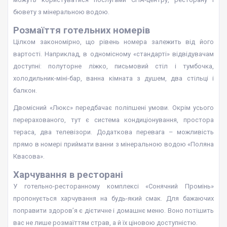
бювету з мінеральною водою.
Розмаїття готельних номерів
Цілком закономірно, що рівень номера залежить від його
вартості. Наприклад, в одномісному «стандарті» відвідувачам
доступні: полуторне ліжко, письмовий стіл і тумбочка,
холодильник-міні-бар, ванна кімната з душем, два стільці і
балкон.
Двомісний «Люкс» передбачає поліпшені умови. Окрім усього
перерахованого, тут є система кондиціонування, простора
тераса, два телевізори. Додаткова перевага – можливість
прямо в номері приймати ванни з мінеральною водою «Поляна
Квасова».
Харчування в ресторані
У готельно-ресторанному комплексі «Сонячний Промінь»
пропонується харчування на будь-який смак. Для бажаючих
поправити здоров’я є дієтичне і домашнє меню. Воно потішить
вас не лише розмаїттям страв, а й їх ціновою доступністю.