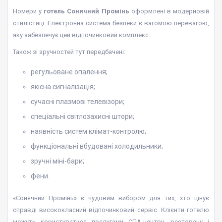
Номери у
готель Сонячний Промінь
оформлені в модерновій
стилістиці. Електронна система безпеки є вагомою перевагою,
яку забезпечує цей відпочинковий комплекс.
Також зі зручностей тут передбачені:
регульоване опалення;
якісна сигналізація;
сучасні плазмові телевізори;
спеціальні світлозахисні штори;
наявність систем клімат-контролю;
функціональні вбудовані холодильники;
зручні міні-бари;
фени.
«Сонячний Промінь» є чудовим вибором для тих, хто цінує
справді висококласний відпочинковий сервіс. Клієнти готелю
можуть користуватися послугами СПА-центру, ресторану і