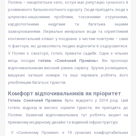
Поляна – закарпатське село, котре має репутацію сучасного й
розвиненого бальнеологічного курорту. Сюди приїздять люди з
шлунково-кишковими проблеми, токсичними отруєннями,
кардіологічними недугами та багатьма іншими
захворюваннями. Лікувальні мінеральні води та сприятливий
континентальний клімат у поєднанні з чистим повітрям – саме
ті фактори, які дозволяють людині відпочити й оздоровитися.
У Поляні є санаторії, готелі, приватні садиби. Одне з чільних
місць посідає
готель «Сонячний Промінь»
. Він пропонує
відпочивальникам високий рівень сервісу. Зручне розміщення,
вишукані затишні номери та інші переваги роблять його
улюбленцем багатьох туристів.
Комфорт відпочивальників як пріоритет
Готель Сонячний Промінь
було відкрито у 2014 році. Цей
готель відразу ж високо оцінили туристи, які приїздять до
Поляни. Зазвичай відпочивальники тут роблять акцент на
приємному модерному дизайні та відмінній інфраструктурі.
У «Сонячному Промені» є 19 сучасних комфортабельних