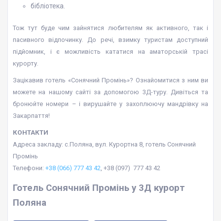
бібліотека.
Тож тут буде чим зайнятися любителям як активного, так і
пасивного відпочинку. До речі, взимку туристам доступний
підйомник, і є можливість кататися на аматорській трасі
курорту.
Зацікавив готель «Сонячний Промінь»? Ознайомитися з ним ви
можете на нашому сайті за допомогою 3Д-туру. Дивіться та
бронюйте номери – і вирушайте у захоплюючу мандрівку на
Закарпаття!
КОНТАКТИ
Адреса закладу: с.Поляна, вул. Курортна 8, готель Сонячний
Промінь
Телефони:
+38 (066) 777 43 42
, +38 (097) 777 43 42
Готель Сонячний Промінь у 3Д курорт
Поляна