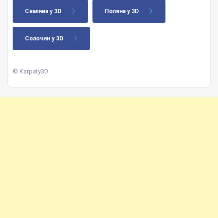
Свалява у 3D
Поляна у 3D
Солочин у 3D
© Karpaty3D