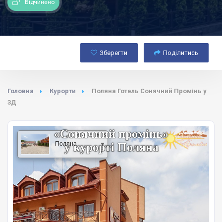
Відчинено
Зберегти
Поділитись
Головна
Курорти
Поляна Готель Сонячний Промінь у
3Д