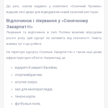
До речі, зовсім недавно у комплексі «Сонячний Промінь»
відкрив свої двері для відвідувачів новий сучасний ресторан.
Відпочинок і лікування у «Сонячному
Закарпатті»
Лікування та відпочинок в селі Поляна можливі впродовж
усього року. Цей курорт не залежить від сезонності. Навіть
взимку тут є що робити.
На території курорту «Сонячне Закарпаття» є також інші цікаві
інфраструктурні об’єкти. Наприклад, це:
відкриті й закриті басейни;
спортмайданчик;
штучне озеро;
зал для кінопереглядів;
тенісні корти;
футбольні поля;