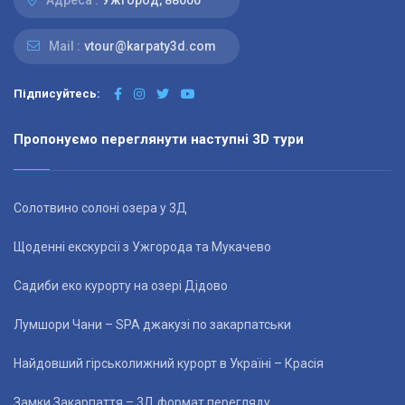
Mail :
vtour@karpaty3d.com
Підписуйтесь:
Пропонуємо переглянути наступні 3D тури
Солотвино солоні озера у 3Д
Щоденні екскурсії з Ужгорода та Мукачево
Садиби еко курорту на озері Дідово
Лумшори Чани – SPA джакузі по закарпатськи
Найдовший гірськолижний курорт в Україні – Красія
Замки Закарпаття – 3Д формат перегляду