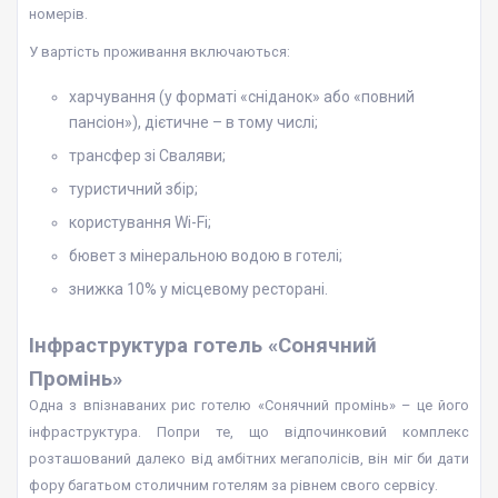
номерів.
У вартість проживання включаються:
харчування (у форматі «сніданок» або «повний
пансіон»), дієтичне – в тому числі;
трансфер зі Сваляви;
туристичний збір;
користування Wi-Fi;
бювет з мінеральною водою в готелі;
знижка 10% у місцевому ресторані.
Інфраструктура готель «Сонячний
Промінь»
Одна з впізнаваних рис готелю «Сонячний промінь» – це його
інфраструктура. Попри те, що відпочинковий комплекс
розташований далеко від амбітних мегаполісів, він міг би дати
фору багатьом столичним готелям за рівнем свого сервісу.