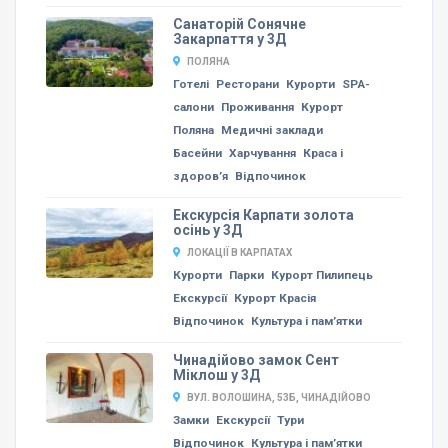
Санаторій Сонячне
Закарпаття у 3Д
ПОЛЯНА
Готелі
Ресторани
Курорти
SPA-
салони
Проживання
Курорт
Поляна
Медичні заклади
Басейни
Харчування
Краса і
здоров’я
Відпочинок
Екскурсія Карпати золота
осінь у 3Д
ЛОКАЦІЇ В КАРПАТАХ
Курорти
Парки
Курорт Пилипець
Екскурсії
Курорт Красія
Відпочинок
Культура і пам’ятки
Чинадійово замок Сент
Міклош у 3Д
ВУЛ. ВОЛОШИНА, 53Б, ЧИНАДІЙОВО
Замки
Екскурсії
Тури
Відпочинок
Культура і пам’ятки