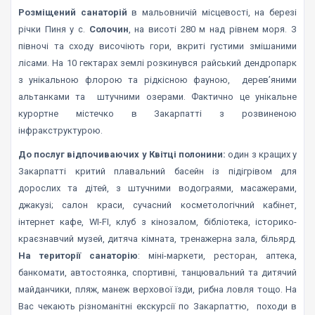
Розміщений санаторій
в мальовничій місцевості, на березі
річки Пиня у с.
Солочин
, на висоті 280 м над рівнем моря. З
півночі та сходу височіють гори, вкриті густими змішаними
лісами. На 10 гектарах землі розкинувся райський дендропарк
з унікальною флорою та рідкісною фауною, дерев’яними
альтанками та штучними озерами. Фактично це унікальне
курортне містечко в Закарпатті з розвиненою
інфракструктурою.
До послуг відпочиваючих у Квітці полонини:
один з кращих у
Закарпатті критий плавальний басейн із підігрівом для
дорослих та дітей, з штучними водограями, масажерами,
джакузі; салон краси, сучасний косметологічний кабінет,
інтернет кафе, WI-FI, клуб з кінозалом, бібліотека, історико-
краєзнавчий музей, дитяча кімната, тренажерна зала, більярд.
На території санаторію
: міні-маркети, ресторан, аптека,
банкомати, автостоянка, спортивні, танцювальний та дитячий
майданчики, пляж, манеж верхової їзди, рибна ловля тощо. На
Вас чекають різноманітні екскурсії по Закарпаттю, походи в