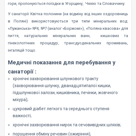
гори, пропонуються поїздки в Угорщину, Чехію та Словаччину.
У санаторії Квітка полонини (на відміну від інших оздоровниць
в Поляні) використовуються три типи мінеральних вод:
«Лужанська» №4, №7 (аналог «Боржомі»), «Поляна квасова» для
пиття, натуральних мінеральних ванн, кишкових та
гінекологічних процедур, трансдуоденальних промивань,
інгаляцій тощо.
Медичні показання для перебування у
санаторії :
хронічні захворювання шлункового тракту
(захворювання шлунку, дванадцятипалої кишки,
підшлункової залози, кишківника, печінки, жовчного
міхура);
цукровий діабет легкого та середнього ступеня
важкості;
хронічні захворювання нирок та сечовивідних шляхів;
порушення обміну речовин (ожиріння);