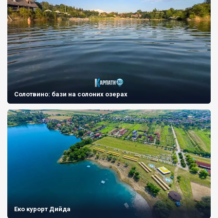
Солотвино: бази на солоних озерах
Еко курорт Дийда