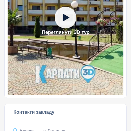
Переглянути 3D тур
Контакти закладу
Адреса :
с. Солочин