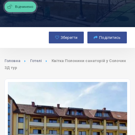
Відчинено
Зберегти
Поділитись
Головна
Готелі
Квітка Полонини санаторій у Солочин
3Д тур