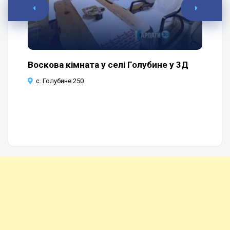
Воскова кімната у селі Голубине у 3Д
Пр
че
с. Голубине 250
с