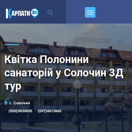
\n
Пирєднуйтесь
Квітка Полонини
санаторій у Солочин 3Д
тур
с. Солочин
·
(050)9630695
(097)4613665