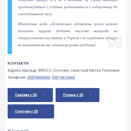
продовжуються і успішно розвиваються в оздоровниці до
сьогоднішнього часу.
Мінеральна вода «Лужанська» відзначена цілою низкою
дипломів, щороку здобуває численні нагороди на
спеціалізованих виставках в Україні і за кордоном, лідирує
на вітчизняному та світовому ринку продукції.
КОНТАКТИ
Адреса закладу: 89325 с. Солочин, санаторій Квітка Полонини
Телефони:
(050)9630695
;
(097)4613665
Свалява у 3D
Поляна у 3D
Солочин у 3D