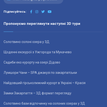
Підписуйтесь:
Пропонуємо переглянути наступні 3D тури
Солотвино солоні озера у 3Д
Щоденні екскурсії з Ужгорода та Мукачево
Садиби еко курорту на озері Дідово
Лумшори Чани – SPA джакузі по закарпатськи
Найдовший гірськолижний курорт в Україні – Красія
Замки Закарпаття – 3Д формат перегляду
Солотвино бази відпочинку на солоних озерах у 3Д