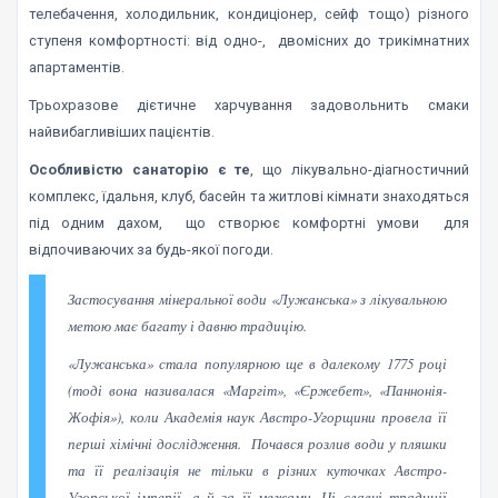
телебачення, холодильник, кондиціонер, сейф тощо) різного
ступеня комфортності: від одно-, двомісних до трикімнатних
апартаментів.
Трьохразове дієтичне харчування задовольнить смаки
найвибагливіших пацієнтів.
Особливістю санаторію є те
, що лікувально-діагностичний
комплекс, їдальня, клуб, басейн та житлові кімнати знаходяться
під одним дахом, що створює комфортні умови для
відпочиваючих за будь-якої погоди.
Застосування мінеральної води «Лужанська» з лікувальною
метою має багату і давню традицію.
«Лужанська» стала популярною ще в далекому 1775 році
(тоді вона називалася «Маргіт», «Єржебет», «Паннонія-
Жофія»), коли Академія наук Австро-Угорщини провела її
перші хімічні дослідження. Почався розлив води у пляшки
та її реалізація не тільки в різних куточках Австро-
Угорської імперії, а й за її межами. Ці славні традиції