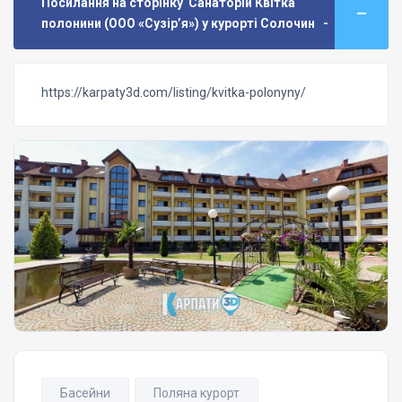
Посилання на сторінку Санаторій Квітка
полонини (ООО «Сузір’я») у курорті Солочин -
https://karpaty3d.com/listing/kvitka-polonyny/
Басейни
Поляна курорт