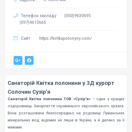
Телефон закладу:
(050)9630695
·
(097)4613665
Сайт :
https://kvitkapolonyny.com/
Санаторій Квітка полонини у 3Д курорт
Солочин
Сузір’я
Санаторій Квітка полонини ТОВ «Сузір’я»
– одна з кращих
оздоровниць Закарпаття справжнього європейського зразка.
Вона розташована безпосередньо на родовищі Лужанських
мінеральних вод, відомих не лише в Україні, а й далеко за її
межами.