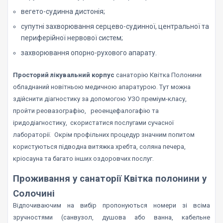
вегето-судинна дистонія;
супутні захворювання серцево-судинної, центральної та
периферійної нервової систем;
захворювання опорно-рухового апарату.
Просторий лікувальний корпус
санаторію Квітка Полонини
обладнаний новітньою медичною апаратурою. Тут можна
здійснити діагностику за допомогою УЗО преміум-класу,
пройти реовазографію, реоенцефалогафію та
іридодіагностику, скористатися послугами сучасної
лабораторії. Окрім профільних процедур значним попитом
користуються підводна витяжка хребта, соляна печера,
кріосауна та багато інших оздоровчих послуг.
Проживання у санаторії Квітка полонини у
Солочині
Відпочиваючим на вибір пропонуються номери зі всіма
зручностями (санвузол, душова або ванна, кабельне