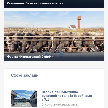
Солотвино: бази на солоних озерах
Ферма «Карпатський буйвіл»
Схожі заклади
Brookside Солотвино –
сучасний готель із басейнами
у 3Д
СОЛОТВИНО, ВУЛ. КРЯНГЕ