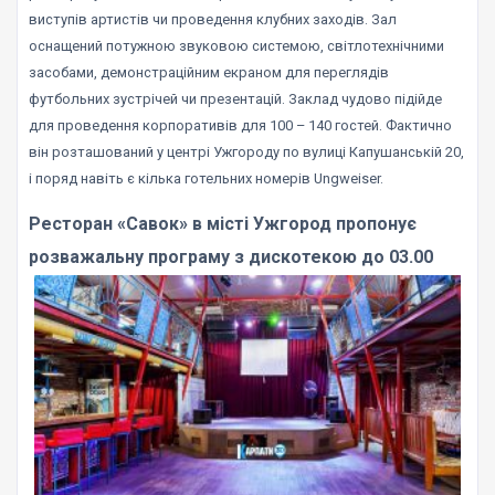
виступів артистів чи проведення клубних заходів. Зал
оснащений потужною звуковою системою, світлотехнічними
засобами, демонстраційним екраном для переглядів
футбольних зустрічей чи презентацій. Заклад чудово підійде
для проведення корпоративів для 100 – 140 гостей. Фактично
він розташований у центрі Ужгороду по вулиці Капушанській 20,
і поряд навіть є кілька готельних номерів Ungweiser.
Ресторан «Савок» в місті Ужгород пропонує
розважальну програму з дискотекою до 03.00