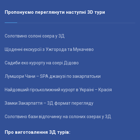
Пропонуємо переглянути наступні 3D тури
Солотвино солоні озера у 3Д
Щоденні екскурсії з Ужгорода та Мукачево
Садиби еко курорту на озері Дідово
Лумшори Чани – SPA джакузі по закарпатськи
Найдовший гірськолижний курорт в Україні – Красія
Замки Закарпаття – 3Д формат перегляду
Солотвино бази відпочинку на солоних озерах у 3Д
Про виготовлення 3Д турів: