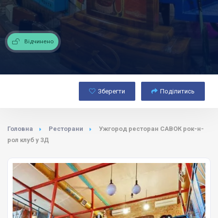
Відчинено
Зберегти
Поділитись
Головна
Ресторани
Ужгород ресторан САВОК рок-н-
рол клуб у 3Д