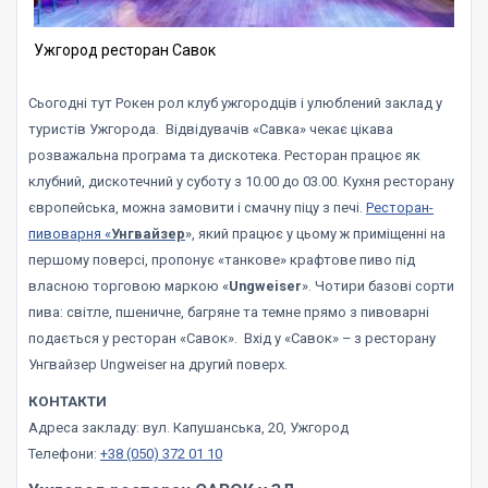
Ужгород ресторан Савок
Сьогодні тут Рокен рол клуб ужгородців і улюблений заклад у
туристів Ужгорода. Відвідувачів «Савка» чекає цікава
розважальна програма та дискотека. Ресторан працює як
клубний, дискотечний у суботу з 10.00 до 03.00. Кухня ресторану
європейська, можна замовити і смачну піцу з печі.
Ресторан-
пивоварня «
Унгвайзер
», який працює у цьому ж приміщенні на
першому поверсі, пропонує «танкове» крафтове пиво під
власною торговою маркою «
Ungweiser
». Чотири базові сорти
пива: світле, пшеничне, багряне та темне прямо з пивоварні
подається у ресторан «Савок». Вхід у «Савок» – з ресторану
Унгвайзер Ungweiser на другий поверх.
КОНТАКТИ
Адреса закладу: вул. Капушанська, 20, Ужгород
Телефони:
+38 (050) 372 01 10