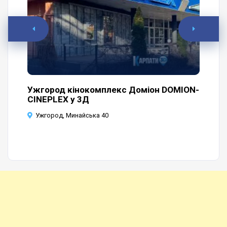
а
Ужгород кінокомплекс Доміон DOMION-
Уж
CINEPLEX у 3Д
У
Ужгород, Минайська 40