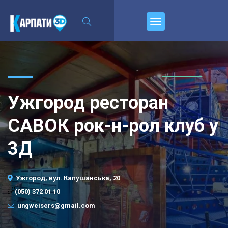
\n
Пирєднуйтесь
Ужгород ресторан
САВОК рок-н-рол клуб у
3Д
Ужгород, вул. Капушанська, 20
(050) 372 01 10
ungweisers@gmail.com