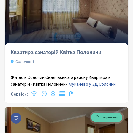
Квартира санаторій Квітка Полонини
Солочин 1
Житло в Солочин Свалявського району Квартира в
санаторій «Квітка Полонини»
Мукачево у 3Д
Солочин
Сервіси:
Відчинено