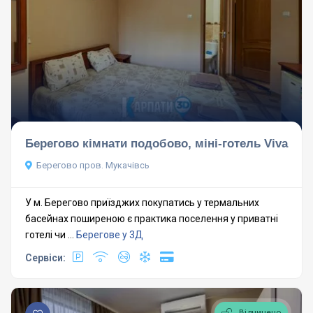
Берегово кімнати подобово, міні-готель Viva
Берегово пров. Мукачівсь
У м. Берегово приїзджих покупатись у термальних
басейнах поширеною є практика поселення у приватні
готелі чи ...
Берегове у 3Д
Сервіси:
Відчинено