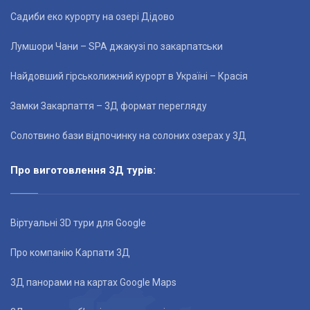
Садиби еко курорту на озері Дідово
Лумшори Чани – SPA джакузі по закарпатськи
Найдовший гірськолижний курорт в Україні – Красія
Замки Закарпаття – 3Д формат перегляду
Солотвино бази відпочинку на солоних озерах у 3Д
Про виготовлення 3Д турів:
Віртуальні 3D тури для Google
Про компанію Карпати 3Д
3Д панорами на картах Google Maps