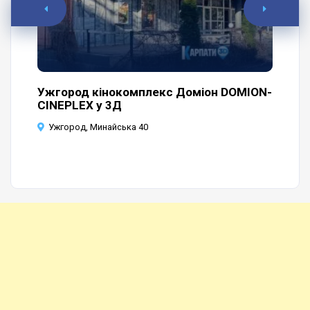
а
Ужгород кінокомплекс Доміон DOMION-
Уж
CINEPLEX у 3Д
У
Ужгород, Минайська 40