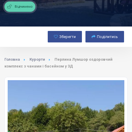
Відчинено
Зберегти
Поділитись
Головна
Курорти
Перлина Лумшор оздоровчий
комплекс з чанами і басейном у 3Д