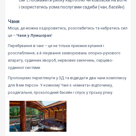
сім”ї, посмажити рибку картоплю чи ковбаски на вогні
і скористатись усіма послугами садиби (чан, басейн).
Чани
Місце, де можна оздоровитись, розслабитись та набратись сил
це –
Чани у Лумшорах
!
Перебування в чані – це не тільки приємне купання і
розслаблення, а й лікування захворювань опорно-рухового
апарату, судинних хвороб, нервових закінчень, серцево-
судинної системи.
Пропонуємо переглянути у 3Д та відвідати два чани комплексу
для 8-ми персон. У кожному Чані є «кімната» відпочинку,
роздягальня, прохолодний басейн і спуск у гірську річку.