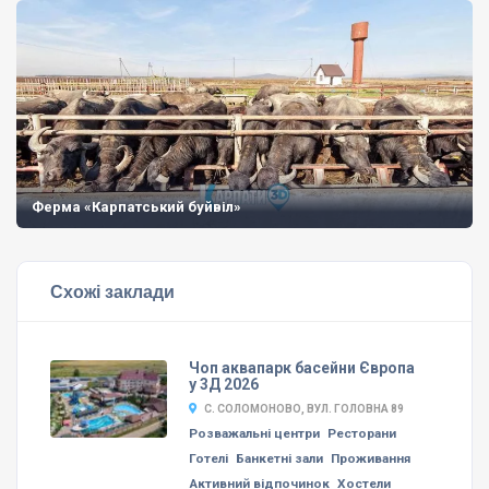
Ферма «Карпатський буйвіл»
Схожі заклади
Чоп аквапарк басейни Європа
у 3Д 2026
С. СОЛОМОНОВО, ВУЛ. ГОЛОВНА 89
Розважальні центри
Ресторани
Готелі
Банкетні зали
Проживання
Активний відпочинок
Хостели