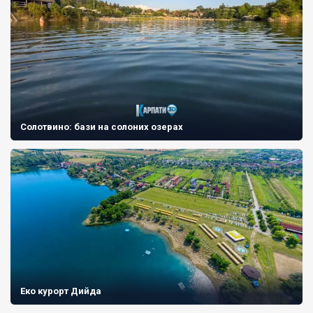
Солотвино: бази на солоних озерах
Еко курорт Дийда