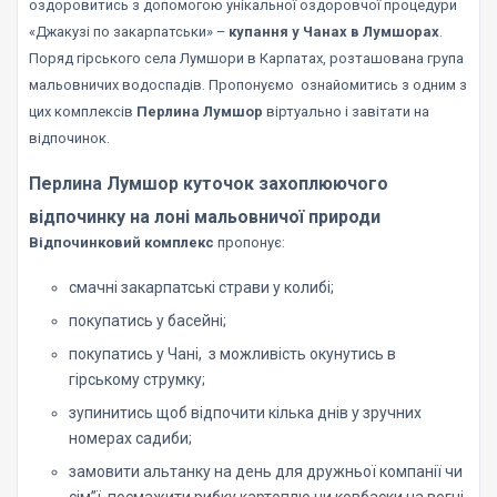
оздоровитись з допомогою унікальної оздоровчої процедури
«Джакузі по закарпатськи» –
купання у Чанах в Лумшорах
.
Поряд гірського села Лумшори в Карпатах, розташована група
мальовничих водоспадів. Пропонуємо ознайомитись з одним з
цих комплексів
Перлина Лумшор
віртуально і завітати на
відпочинок.
Перлина Лумшор куточок захоплюючого
відпочинку на лоні мальовничої природи
Відпочинковий комплекс
пропонує:
смачні закарпатські страви у колибі;
покупатись у басейні;
покупатись у Чані, з можливість окунутись в
гірському струмку;
зупинитись щоб відпочити кілька днів у зручних
номерах садиби;
замовити альтанку на день для дружньої компанії чи