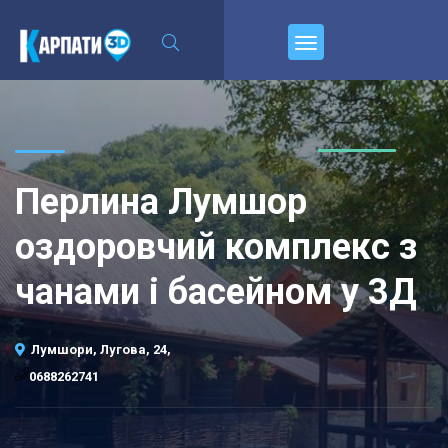
\n
Пирєднуйтесь
Перлина Лумшор
оздоровчий комплекс з
чанами і басейном у 3Д
Лумшори, Лугова, 24,
0688262741