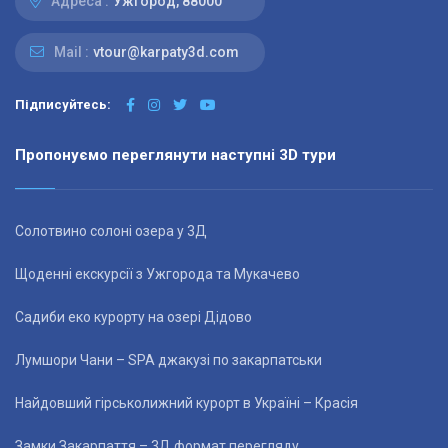
Адреса :
Ужгород, 88000
Mail :
vtour@karpaty3d.com
Підписуйтесь:
Пропонуємо переглянути наступні 3D тури
Солотвино солоні озера у 3Д
Щоденні екскурсії з Ужгорода та Мукачево
Садиби еко курорту на озері Дідово
Лумшори Чани – SPA джакузі по закарпатськи
Найдовший гірськолижний курорт в Україні – Красія
Замки Закарпаття – 3Д формат перегляду