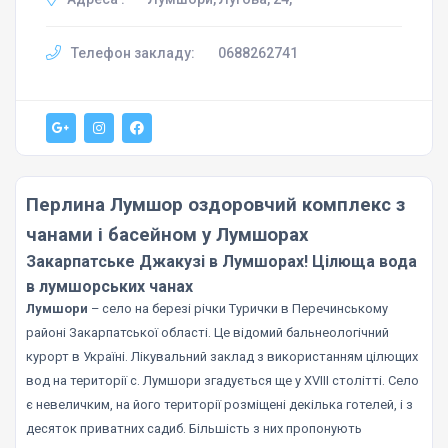
Телефон закладу:
0688262741
Перлина Лумшор оздоровчий комплекс з
чанами і басейном у Лумшорах
Закарпатське Джакузі в Лумшорах! Цілюща вода
в лумшорських чанах
Лумшори
– село на березі річки Турички в Перечинському
районі Закарпатської області. Це відомий бальнеологічний
курорт в Україні. Лікувальний заклад з використанням цілющих
вод на території с. Лумшори згадується ще у XVIII столітті. Село
є невеличким, на його території розміщені декілька готелей, і з
десяток приватних садиб. Більшість з них пропонують