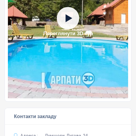
Переглянути 3D тур
Контакти закладу
Адреса :
Лумшори, Лугова, 24,