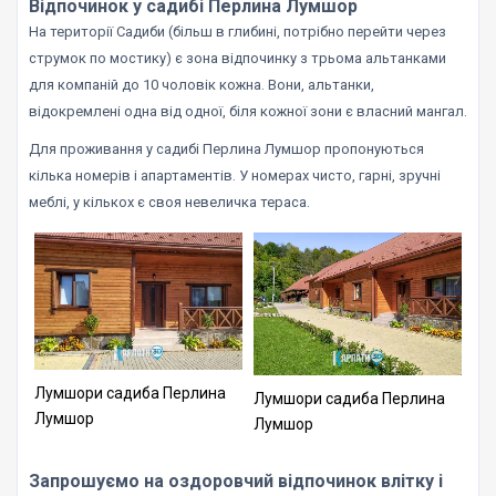
Відпочинок у садибі Перлина Лумшор
На території Садиби (більш в глибині, потрібно перейти через
струмок по мостику) є зона відпочинку з трьома альтанками
для компаній до 10 чоловік кожна. Вони, альтанки,
відокремлені одна від одної, біля кожної зони є власний мангал.
Для проживання у садибі Перлина Лумшор пропонуються
кілька номерів і апартаментів. У номерах чисто, гарні, зручні
меблі, у кількох є своя невеличка тераса.
Лумшори садиба Перлина
Лумшори садиба Перлина
Лумшор
Лумшор
Запрошуємо на оздоровчий відпочинок влітку і