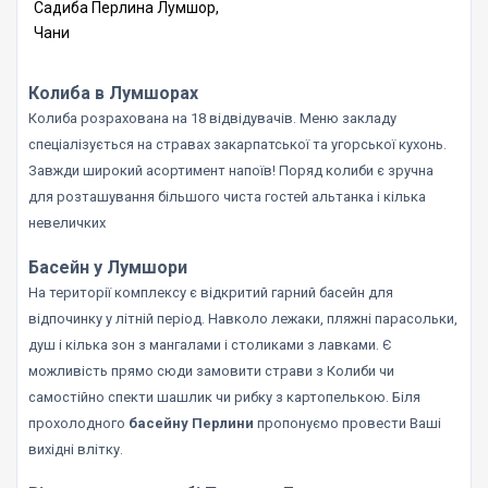
Садиба Перлина Лумшор,
Чани
Колиба в Лумшорах
Колиба розрахована на 18 відвідувачів. Меню закладу
спеціалізується на стравах закарпатської та угорської кухонь.
Завжди широкий асортимент напоїв! Поряд колиби є зручна
для розташування більшого чиста гостей альтанка і кілька
невеличких
Басейн у Лумшори
На території комплексу є відкритий гарний басейн для
відпочинку у літній період. Навколо лежаки, пляжні парасольки,
душ і кілька зон з мангалами і столиками з лавками. Є
можливість прямо сюди замовити страви з Колиби чи
самостійно спекти шашлик чи рибку з картопелькою. Біля
прохолодного
басейну Перлини
пропонуємо провести Ваші
вихідні влітку.