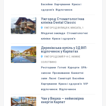
Басейни
Харчування
Краса і
здоров’я
Відпочинок
Ужгород Стоматологічна
клініка Dental Classic
УЖГОРОД ВУЛИЦЯ К. МІКСАТА, 1
Медичні заклади
Стоматологчні
клініки
Краса і здоров’я
Деренівська купіль у 3Д ВІП
відпочинок у Карпатах
УЖГОРОДСКИЙ Р-Н С. НИЖНЕ
СОЛОТВИНО
Ресторани
Готелі
Курорти
SPA-
салони
Проживання
Банкетні
зали
Лазні
Санаторії
Басейни
Харчування
Краса і здоров’я
VIP
відпочинок
Відпочинок
Чан у Вишка — неймовірна
енергія Карпат