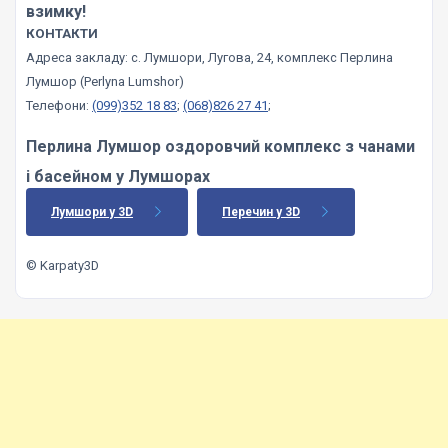
взимку!
КОНТАКТИ
Адреса закладу: с. Лумшори, Лугова, 24, комплекс Перлина
Лумшор (Perlyna Lumshor)
Телефони:
(099)352 18 83
;
(068)826 27 41
;
Перлина Лумшор оздоровчий комплекс з чанами
і
басейном
у Лумшорах
Лумшори у 3D
Перечин у 3D
© Karpaty3D