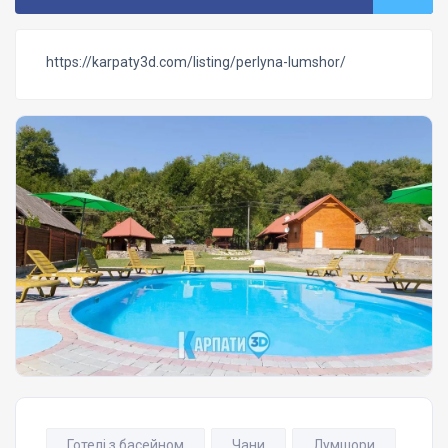
https://karpaty3d.com/listing/perlyna-lumshor/
Готелі з басейном
Чани
Лумшори