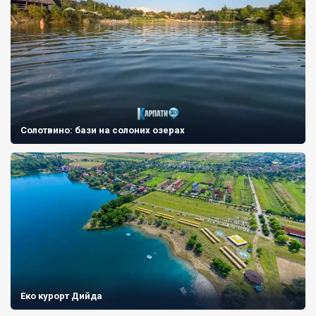
Солотвино: бази на солоних озерах
Еко курорт Дийда