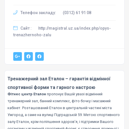
Телефон закладу:
(0312) 61 91 08
Сайт :
http://magistral.uz.ua/index.php/opys-
trenazhernoho-zalu
Тренажерний зал Еталон – гарантія відмінної
спортивної форми та гарного настрою
Фітнес центр Еталон
пропонує Вашій увазі відмінний
тренажерний зал, банний комплекс, фіто бочку і масажний
кабінет. Розташований Еталон в центральній частині міста
Ужгород, а саме на вулиці Підградській 59. Метою спортивного
залу Еталон, крім поліпшення здоров’я, і ​​підтримки Вашого
організму у відмінній спортивній формі, є створення дружньої і