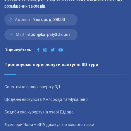
розміщених закладів.
Адреса :
Ужгород, 88000
Mail :
vtour@karpaty3d.com
Підписуйтесь:
Пропонуємо переглянути наступні 3D тури
Солотвино солоні озера у 3Д
Щоденні екскурсії з Ужгорода та Мукачево
Садиби еко курорту на озері Дідово
Лумшори Чани – SPA джакузі по закарпатськи