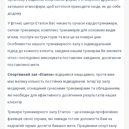
затишної атмосфери, щоб хотілося приходити сюди, як до себе
додому.
У фітнес центрі Еталон Вас чекають сучасні кардіотренажери,
силові тренажери, комплекс тренажерів для основних видів
м’язів, послуги інструкторів та все це за помірні ціни.
Особливістю нашого тренажерного залу є індивідуальний
підхід до кожного клієнта, завдяки нашим тренерам Ви зможете
чітко і послідовно виконувати поставлені завдання, досягаючи
поставленої мети.
Спортивний зал «Еталон»
відкрився нещодавно, проте вже
має велику кількість постійних відвідувачів. Інтер’єр залу
модерний, оснащений сучасними тренажерами та обладнанням,
які необхідні для ефективного досягнення результатів наших
клієнтів.
Тренери тренажерного залу Еталон – це команда професійних
фахівців своєї справи, які завжди готові допомогти Вам за
недовгий термін досягти бажаної мети. Працівники спортзалу