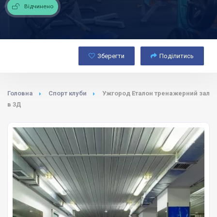
Відчинено
Зберегти
Поділитись
Головна
Спорт клуби
Ужгород Еталон тренажерний зал
в 3Д