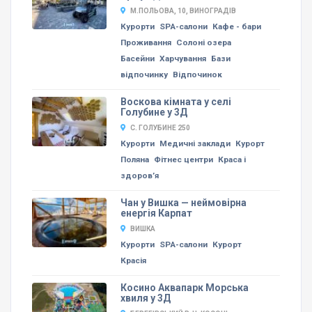
М.ПОЛЬОВА, 10, ВИНОГРАДІВ
Курорти
SPA-салони
Кафе - бари
Проживання
Солоні озера
Басейни
Харчування
Бази
відпочинку
Відпочинок
Воскова кімната у селі
Голубине у 3Д
С. ГОЛУБИНЕ 250
Курорти
Медичні заклади
Курорт
Поляна
Фітнес центри
Краса і
здоров’я
Чан у Вишка — неймовірна
енергія Карпат
ВИШКА
Курорти
SPA-салони
Курорт
Красія
Косино Аквапарк Морська
хвиля у 3Д