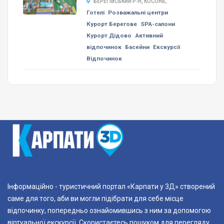
БЕРЕГІВСЬКИЙ Р-Н, КОСОНЬ,
Готелі
Розважальні центри
Курорт Берегове
SPA-салони
Курорт Дідово
Активний
відпочинок
Басейни
Екскурсії
Відпочинок
Інформаційно - туристичний портал «Карпати у 3Д» створений
саме для того, аби ви могли підібрати для себе місце
відпочинку, попередньо ознайомившись з ним за допомогою
віртуальної екскурсії. Скористаєтесь пошуком для перегляду