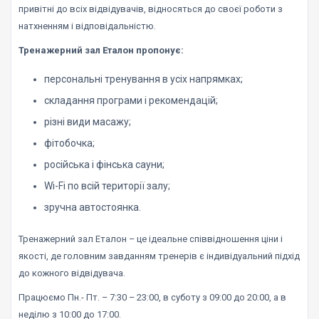
привітні до всіх відвідувачів, відносяться до своєї роботи з
натхненням і відповідальністю.
Тренажерний зал Еталон пропонує:
персональні тренування в усіх напрямках;
складання програми і рекомендацій;
різні види масажу;
фітобочка;
російська і фінська сауни;
Wi-Fi по всій території залу;
зручна автостоянка.
Тренажерний зал Еталон – це ідеальне співвідношення ціни і
якості, де головним завданням тренерів є індивідуальний підхід
до кожного відвідувача.
Працюємо Пн.- Пт. – 7:30 – 23:00, в суботу з 09:00 до 20:00, а в
неділю з 10:00 до 17:00.