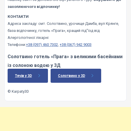
захоплюючого відпочинку!
КОНТАКТИ
Адреса закладу: смт. Солотвино, урочище Дамба, вул Крянге,
база відпочинку, готель «Прага», кращий під”їзд від
Алергологічної лікарні
Телефони:
+38 (097) 460 7302
,
+38 (067) 942 9003
Солотвино готель «Прага» з великими басейнами
із солоною водою у 3Д
Тячів у 3D
Солотвино у 3D
© Karpaty3D