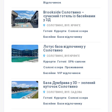
Відпочинок
Brookside Солотвино –
сучасний готель із басейнами
у 3Д
СОЛОТВИНО, ВУЛ. КРЯНГЕ
Готелі
Курорти
Солоні озера
Басейни
Бази відпочинку
Лотус база відпочинку у
Солотвино
СОЛОТВИНО, ВУЛ КРЯНГЕ
Курорти
Готелі
SPA-салони
Солоні озера
Проживання
Басейни
VIP відпочинок
База Думбрава у 3D – зелений
куточок Солотвино
СОЛОТВИНО, ВУЛ. САДОВА
Готелі
Курорти
Солоні озера
Басейни
Бази відпочинку