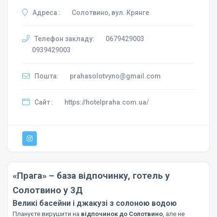
Адреса :
Солотвино, вул. Крянге
Телефон закладу:
0679429003
·
0939429003
Пошта:
prahasolotvyno@gmail.com
Сайт :
https://hotelpraha.com.ua/
«Прага» – база відпочинку, готель у
Солотвино у 3Д
Великі басейни і джакузі з солоною водою
Плануєте вирушити на
відпочинок до Солотвино
, але не