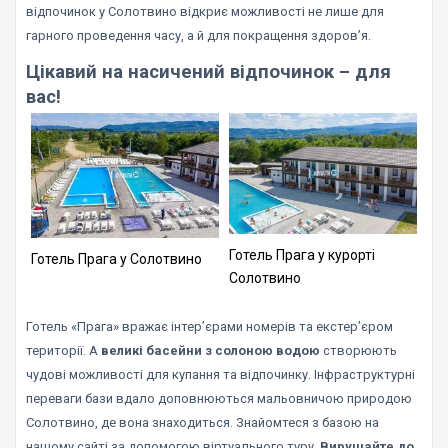
відпочинок у Солотвино відкриє можливості не лише для
гарного проведення часу, а й для покращення здоров’я.
Цікавий на насичений відпочинок – для
вас!
Готель Прага у курорті
Готель Прага у Солотвино
Солотвино
Готель «Прага» вражає інтер’єрами номерів та екстер’єром
території. А
великі басейни з солоною водою
створюють
чудові можливості для купання та відпочинку. Інфраструктурні
переваги бази вдало доповнюються мальовничою природою
Солотвино, де вона знаходиться. Знайомтеся з базою на
нашому сайті за допомогою віртуального туру.
Вирушайте до