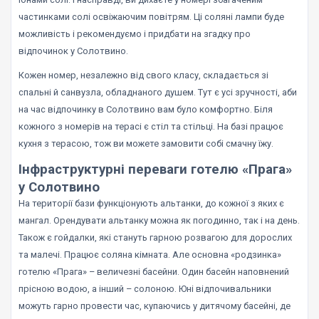
частинками солі освіжаючим повітрям. Ці соляні лампи буде
можливість і рекомендуємо і придбати на згадку про
відпочинок у Солотвино.
Кожен номер, незалежно від свого класу, складається зі
спальні й санвузла, обладнаного душем. Тут є усі зручності, аби
на час відпочинку в Солотвино вам було комфортно. Біля
кожного з номерів на терасі є стіл та стільці. На базі працює
кухня з терасою, тож ви можете замовити собі смачну їжу.
Інфраструктурні переваги готелю «Прага»
у Солотвино
На території бази функціонують альтанки, до кожної з яких є
мангал. Орендувати альтанку можна як погодинно, так і на день.
Також є гойдалки, які стануть гарною розвагою для дорослих
та малечі. Працює соляна кімната. Але основна «родзинка»
готелю «Прага» – величезні басейни. Один басейн наповнений
прісною водою, а інший – солоною. Юні відпочивальники
можуть гарно провести час, купаючись у дитячому басейні, де