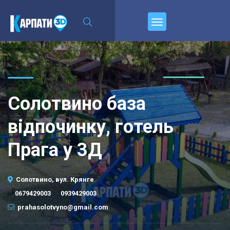
\n
Пирєднуйтесь
Солотвино база
відпочинку, готель
Прага у 3Д
Солотвино, вул. Крянге
·
0679429003
0939429003
prahasolotvyno@gmail.com