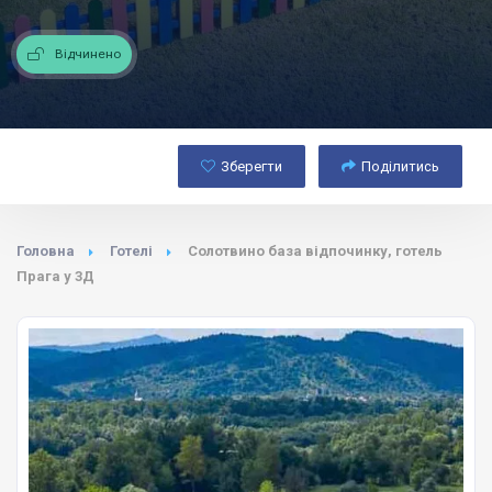
Відчинено
Зберегти
Поділитись
Головна
Готелі
Солотвино база відпочинку, готель
Прага у 3Д