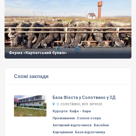
Ферма «Карпатський буйвіл»
Схожі заклади
База Фієста у Солотвино у 3Д
С. СОЛОТВИНО, ВУЛ. ФРУНЗЕ
Курорти
Кафе - бари
Проживання
Солоні озера
Активний відпочинок
Басейни
Харчування
Бази відпочинку