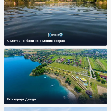
Солотвино: бази на солоних озерах
Еко курорт Дийда