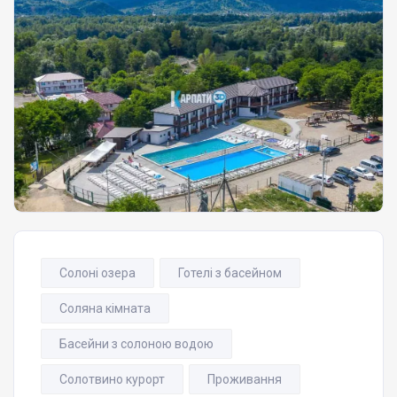
Солоні озера
Готелі з басейном
Соляна кімната
Басейни з солоною водою
Солотвино курорт
Проживання