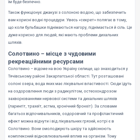
їм буде безпечно.
Також функціонує джакузі з солоною водою, що забезпечить
вам корисні водні процедури. Увесь «секрет» полягає в тому,
що коли бульбашки піднімаються нагору, піднімається й сіль. Це
дуже корисно для людей, які мають проблеми дихальних
шляхів.
Солотвино – місце з чудовими
рекреаційними ресурсами
Солотвино – відоме на всю Україну селище, що знаходиться у
Тячівському районі Закарпатської області. Тут розташовані
солоні озера, вода яких має лікувальні властивості. Сюди їдуть
на оздоровлення люди з радикулітом, остеохондрозом
захворюваннями нервової системи та дихальних шляхів
(ларингіт, трахеїт, астма, хронічний бронхіт). За словами
багатьох відпочивальників, оздоровчий та профілактичний
ефект можна відчути і від лікувальних грязей, котрі є в
Солотвино. Вони омолоджують шкіру та здійснюють
комплексний відновлювальний вплив на організм. Тому