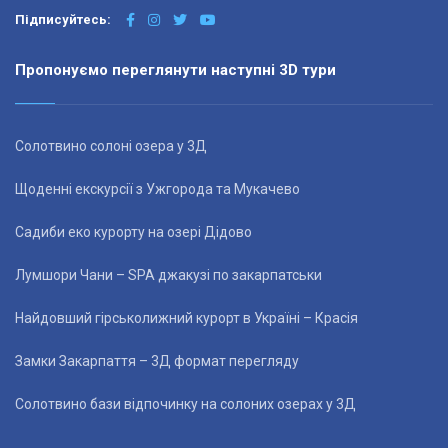
Підписуйтесь:
Пропонуємо переглянути наступні 3D тури
Солотвино солоні озера у 3Д
Щоденні екскурсії з Ужгорода та Мукачево
Садиби еко курорту на озері Дідово
Лумшори Чани – SPA джакузі по закарпатськи
Найдовший гірськолижний курорт в Україні – Красія
Замки Закарпаття – 3Д формат перегляду
Солотвино бази відпочинку на солоних озерах у 3Д