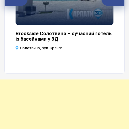
нку
Brookside Солотвино – сучасний готель
Ба
із басейнами у 3Д
Со
Солотвино, вул. Крянге
С