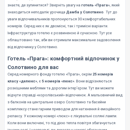
знаєте, де зупинитися? Зверніть увагу на
готель «Прага»
, який
знаходиться неподалік урочища
Дамба у Солотвино
. Тут до
уваги відпочивальників пропонуються 30 комфортабельних
номерів. Серед них є як двомісні, так і тримісні варіанти.
Інфраструктура готелю є розвиненою й сучасною. Тут усе
облаштовано так, аби ви отримали максимальне задоволення
від відпочинку у Солотвино.
Готель «Прага»: комфортний відпочинок у
Солотвино для вас
Серед номерного фонду готелю «Прага», окрім
25 номерів
класу «делюкс»
, є
5 номерів «люкс»
. Вони відрізняються
розкішними меблями та дорогим інтер’єром. Тут ви можете
відчути справді «королівський» відпочинок. А мальовничий вид
з балконів на центральне озеро Солотвино та басейни
комплексу стане гарним приводом для натхнення й емоційного
релаксу. У кожному номері «люкс» є лікувальні соляні лампи.
Коли вони включені, то під дією тепла повітря збагачується
іонами солі. І насправді, ви дихаєте у номері збагаченим