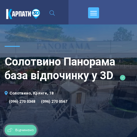
\n
Пирєднуйтесь
Солотвино Панорама
база відпочинку у 3D
Солотвино, Крянге, 18
·
(096) 270 0348
(096) 270 0567
Відчинено