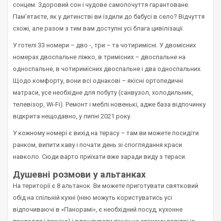
сонцем. Здоровий сон і чудове самопочуття гарантоване.
Пам’ятаєте, як у дитинстві ви їздили до бабусі в село? Відчуття
схожі, але разом з тим вам доступні усі блага цивілізації.
У готелі 33 номери – дво -, три – та чотиримісні. У двомісних
номерах двоспальне ліжко, в тримісних – двоспальне на
односпальне, в чотиримісних двоспальне і два односпальних.
Щодо комфорту, вони всі однакові – якісні ортопедичні
матраси, усе необхідне для побуту (санвузол, холодильник,
телевізор, Wi-Fi). Ремонт і меблі новенькі, адже база відпочинку
відкрита нещодавно, у липні 2021 року.
У кожному номері є вихід на терасу – там ви можете посидіти
ранком, випити каву і почати день зі споглядання краси
навколо. Сюди варто приїхати вже заради виду з тераси.
Душевні розмови у альтанках
На території є 8 альтанок. Ви можете приготувати святковий
обід на спільній кухні (нею можуть користуватись усі
відпочиваючі в «Панорамі», є необхідний посуд, кухонне