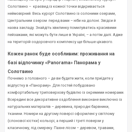
Солотвино –
краєвид із кожної точки відкривається
неймовірний. Весь курорт Солотвино із солоними озерами,
Центральним озером перед вами – ніби на долоні. Звідси й
назва закладу. Знайдіть хвилинку помилуватись красивими
пейзажами, які можуть бути лише в Україні, – а потім далі. Адже
на територій оздоровчого комплексу ще більше цікавого.
Кожен ранок буде особливим: проживання на
базі відпочинку «Panorama»
Панорама
у
Солотвино
Почнемо з головного – де ви будете жити, коли приїдете у
відпустку в «Панораму». Для гостей побудовано
комфортабельну триповерхову будівлю із окремими номерами.
Всередині все декоративне оздоблення виконане виключно із
натуральних матеріалів – деревина, природні барвники,
тканини. Номери на другому поверсі оформлені у світлому
(слонової кістки) кольорі, а перший і треті поверхи у
класичному, під смереку. Пахне лісом – деревом, травами,