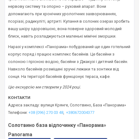
нервову систему та опорно – руховий апарат. Вони
допомагають при хронічних урологічних захворюваннях,
псоріазі, радикуліті, артриті. Купання в солоних озерах зробить
вашу шкіру здоровішою, вона поверне здоровий молодий
блиск, навіть розладжуються маленькі мімічні зморшки.
Наразі у комплексі «Панорама» побудований ще один готельний
корпус поряд і працює комплекс басейнів. Це басейни з
солоною і прісною водою, басейни з Джакузі і дитячий басейн.
Навколо басейнів розміщені зручні лежаки та зонтики від
сонця. На території басейнів функціонує тераса, кафе.
Цю екскурсію ми створили у 2024 році.
КОНТАКТИ
Адреса закладу: вулиця Крянге, Солотвино, База «Панорама»
Телефони:
+38 (096) 270 03 48
,
+380672004377
Солотвино база відпочинку «Панорама»
Panorama