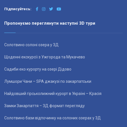
Підписуйтесь:
Пропонуємо переглянути наступні 3D тури
Солотвино солоні озера у 3Д
Щоденні екскурсії з Ужгорода та Мукачево
Садиби еко курорту на озері Дідово
Лумшори Чани – SPA джакузі по закарпатськи
Найдовший гірськолижний курорт в Україні – Красія
Замки Закарпаття – 3Д формат перегляду
Солотвино бази відпочинку на солоних озерах у 3Д