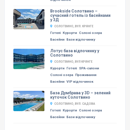
Brookside Солотвино –
сучасний готель із басейнами
у 3Д
СОЛОТВИНО, ВУЛ. КРЯНГЕ
Готелі
Курорти
Солоні озера
Басейни
Бази відпочинку
Лотус база відпочинку у
Солотвино
СОЛОТВИНО, ВУЛ КРЯНГЕ
Курорти
Готелі
SPA-салони
Солоні озера
Проживання
Басейни
VIP відпочинок
База Думбрава у 3D – зелений
куточок Солотвино
СОЛОТВИНО, ВУЛ. САДОВА
Готелі
Курорти
Солоні озера
Басейни
Бази відпочинку