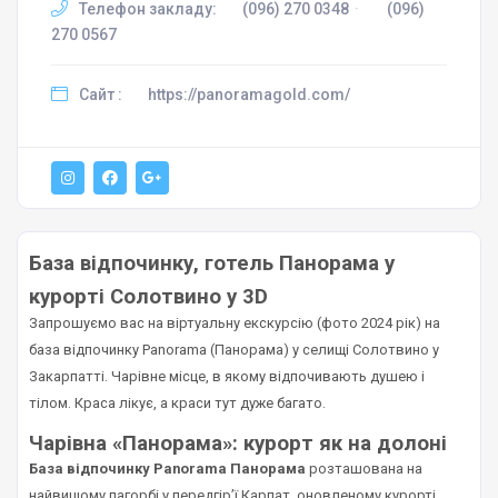
Телефон закладу:
(096) 270 0348
·
(096)
270 0567
Сайт :
https://panoramagold.com/
База відпочинку, готель Панорама у
курорті Солотвино у 3D
Запрошуємо вас на віртуальну екскурсію (фото 2024 рік) на
база відпочинку Panorama (Панорама) у селищі Солотвино у
Закарпатті. Чарівне місце, в якому відпочивають душею і
тілом. Краса лікує, а краси тут дуже багато.
Чарівна «Панорама»: курорт як на долоні
База відпочинку Panorama Панорама
розташована на
найвищому пагорбі у передгір’ї Карпат, оновленому курорті