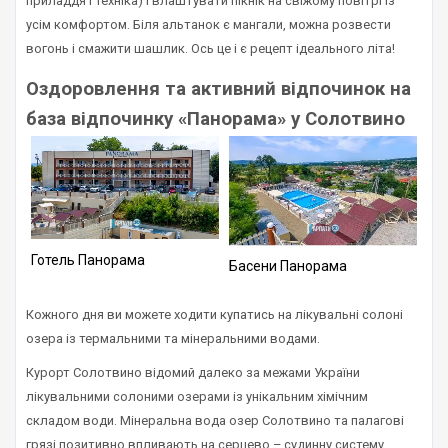
приладдя і техніка) і влаштувати пікнік на свіжому повітрі із
усім комфортом. Біля альтанок є мангали, можна розвести
вогонь і смажити шашлик. Ось це і є рецепт ідеального літа!
Оздоровлення та активний відпочинок на
база відпочинку «Панорама» у Солотвино
Готель Панорама
Басени Панорама
Кожного дня ви можете ходити купатись на лікувальні солоні
озера із термальними та мінеральними водами.
Курорт Солотвино відомий далеко за межами України
лікувальними солоними озерами із унікальним хімічним
складом води. Мінеральна вода озер Солотвино та палагові
грязі позитивно впливають на серцево – судинну систему,