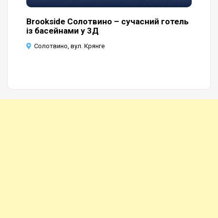
нку
Brookside Солотвино – сучасний готель
Ба
із басейнами у 3Д
Со
Солотвино, вул. Крянге
С