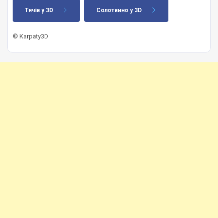
Тячів у 3D
Солотвино у 3D
© Karpaty3D