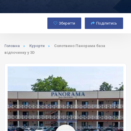
Зберегти
Поділитись
Головна
Курорти
Солотвино Панорама база
відпочинку у 3D