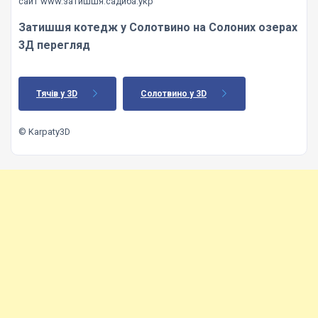
сайт www.затишшя.садиба.укр
Затишшя котедж у Солотвино на Солоних озерах
3Д перегляд
Тячів у 3D
Солотвино у 3D
© Karpaty3D