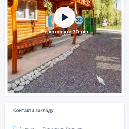
Переглянути 3D тур
Контакти закладу
Адреса :
Солотвино Затишшя