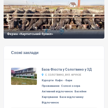
Ферма «Карпатський буйвіл»
Схожі заклади
База Фієста у Солотвино у 3Д
С. СОЛОТВИНО, ВУЛ. ФРУНЗЕ
Курорти
Кафе - бари
Проживання
Солоні озера
Активний відпочинок
Басейни
Харчування
Бази відпочинку
Відпочинок