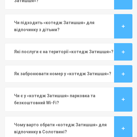
Затишшя»?
Чи підходить «котедж Затишшя» для
відпочинку з дітьми?
Які послуги є на території «котедж Затишшя»?
Як забронювати номер у «котедж Затишшя»?
Чи є у «котедж Затишшя» парковка та
безкоштовний Wi-Fi?
Чому варто обрати «котедж Затишшя» для
відпочинку в Солотвині?