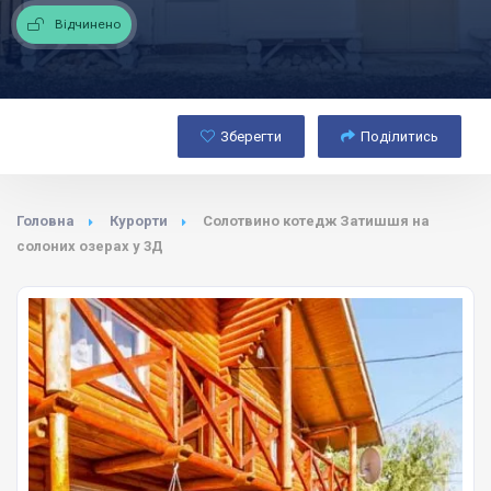
Відчинено
Зберегти
Поділитись
Головна
Курорти
Солотвино котедж Затишшя на
солоних озерах у 3Д