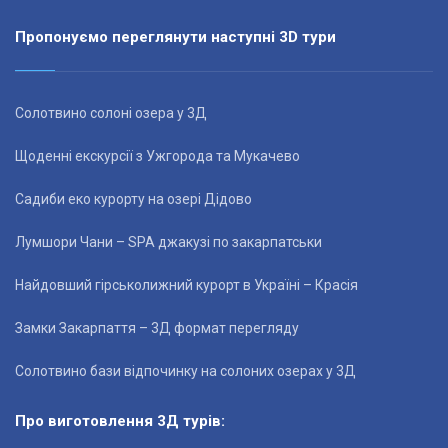
Пропонуємо переглянути наступні 3D тури
Солотвино солоні озера у 3Д
Щоденні екскурсії з Ужгорода та Мукачево
Садиби еко курорту на озері Дідово
Лумшори Чани – SPA джакузі по закарпатськи
Найдовший гірськолижний курорт в Україні – Красія
Замки Закарпаття – 3Д формат перегляду
Солотвино бази відпочинку на солоних озерах у 3Д
Про виготовлення 3Д турів: