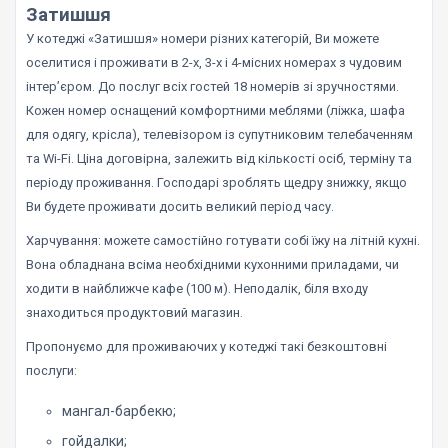
Затишшя
У котеджі «Затишшя» номери різних категорій, Ви можете
оселитися і проживати в 2-х, 3-х і 4-місних номерах з чудовим
інтер’єром. До послуг всіх гостей 18 номерів зі зручностями.
Кожен номер оснащений комфортними меблями (ліжка, шафа
для одягу, крісла), телевізором із супутниковим телебаченням
та Wi-Fi. Ціна договірна, залежить від кількості осіб, терміну та
періоду проживання. Господарі зроблять щедру знижку, якщо
Ви будете проживати досить великий період часу.
Харчування: можете самостійно готувати собі їжу на літній кухні.
Вона обладнана всіма необхідними кухонними приладами, чи
ходити в найближче кафе (100 м). Неподалік, біля входу
знаходиться продуктовий магазин.
Пропонуємо для проживаючих у котеджі такі безкоштовні
послуги:
мангал-барбекю;
гойдалки;