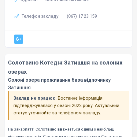
Телефон закладу:
(067) 17 23 159
Солотвино Котедж Затишшя на солоних
озерах
Солоні озера проживання база відпочинку
Затишшя
Заклад не працює.
Востаннє інформація
підтверджувалася у сезоні 2022 року. Актуальний
статус уточнюйте за телефоном закладу.
На Закарпатті Солотвино вважається одним з найбільш
цілющих курортів. Саме вода в солоних озерах в Солотвино