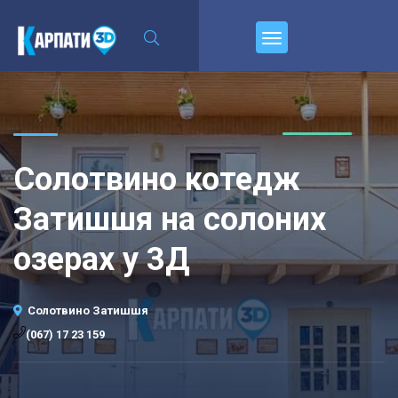
\n
Пирєднуйтесь
Солотвино котедж
Затишшя на солоних
озерах у 3Д
Солотвино Затишшя
(067) 17 23 159