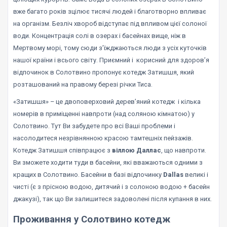
вже багато років зцілює тисячі людей і благотворно впливає
на організм. Безліч хвороб відступає під впливом цієї солоної
води. Концентрація солі в озерах і басейнах вище, ніж в
Мертвому морі, тому сюди з’їжджаються люди з усіх куточків
нашої країни і всього світу. Приємний і корисний для здоров’я
відпочинок в Солотвино пропонує котедж Затишшя, який
розташований на правому березі річки Тиса.
«Затишшя» – це двоповерховий дерев’яний котедж і кілька
номерів в приміщенні навпроти (над соляною кімнатою) у
Солотвино. Тут Ви забудете про всі Ваші проблеми і
насолодитеся незрівнянною красою тамтешніх пейзажів.
Котедж Затишшя співпрацює з
віллою Даллас
, що навпроти.
Ви зможете ходити туди в басейни, які вважаються одними з
кращих в Солотвино. Басейни в базі відпочинку
Dallas
великі і
чисті (є з прісною водою, дитячий і з солоною водою + басейн
джакузі), так що Ви залишитеся задоволені після купання в них.
Проживання у Солотвино котедж