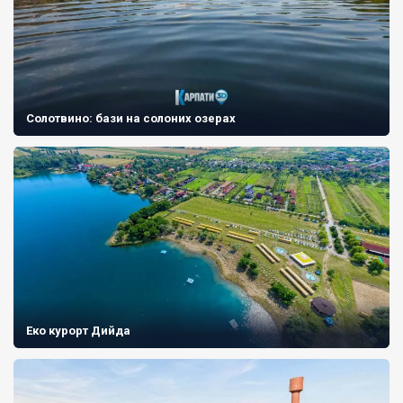
Солотвино: бази на солоних озерах
Еко курорт Дийда