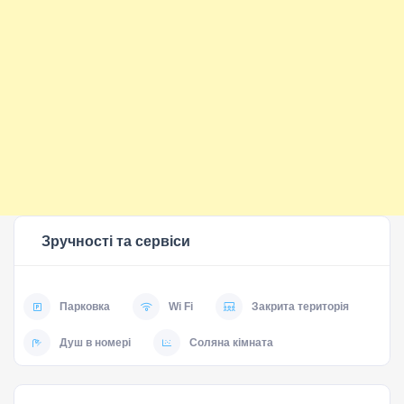
Зручності та сервіси
Парковка
Wi Fi
Закрита територія
Душ в номері
Соляна кімната