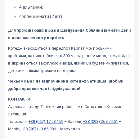
4 альтанки;
соляні кімнати (2 шт).
Для проживающих в Базі
відвідування Соляний кімнати двічі
в день включено у вартість
.
Котедж знаходиться в передгір’ї Карпат між гірськими
хребтами, на висоті близько 300 м над рівнем моря, тому звідси
відкриваються захоплюючі види, якими Ви будете милуватися,
дихаючи свіжим гірським повітрям.
Чекаємо Вас на відпочинок в котеджі Затишшя, щоб Ви
добре провели час і підлікувалися!
КОНТАКТИ
Адреса закладу: Тячівський район, смт. Солотвино Котедж
Затишшя
Телефони:
+38 (067) 17 23 159
– Василь,
+38 (098) 26 67 251
–
Марія,
+38 (067) 13 65 986
– Марчелло