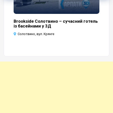
нку
Brookside Солотвино – сучасний готель
Ба
із басейнами у 3Д
Со
Солотвино, вул. Крянге
С