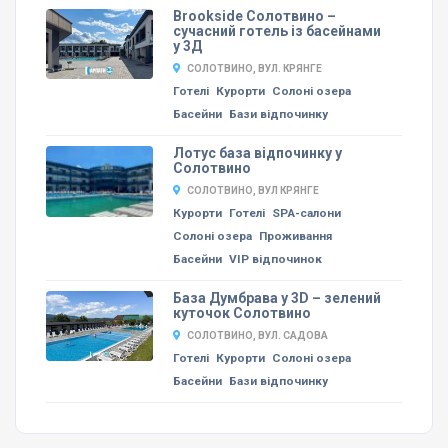
Brookside Солотвино –
сучасний готель із басейнами
у 3Д
СОЛОТВИНО, ВУЛ. КРЯНГЕ
Готелі
Курорти
Солоні озера
Басейни
Бази відпочинку
Лотус база відпочинку у
Солотвино
СОЛОТВИНО, ВУЛ КРЯНГЕ
Курорти
Готелі
SPA-салони
Солоні озера
Проживання
Басейни
VIP відпочинок
База Думбрава у 3D – зелений
куточок Солотвино
СОЛОТВИНО, ВУЛ. САДОВА
Готелі
Курорти
Солоні озера
Басейни
Бази відпочинку