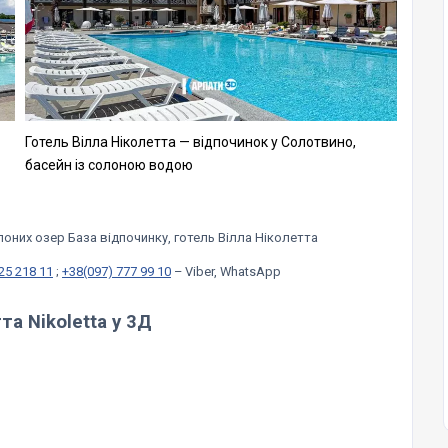
Готель Вілла Ніколетта — відпочинок у Солотвино,
басейн із солоною водою
лоних озер База відпочинку, готель Вілла Ніколетта
25 218 11
;
+38(097) 777 99 10
–
Viber, WhatsApp
тта
Nikoletta у 3Д