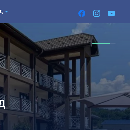
Пирєднуйтесь
facebook
instagram
youtube
3Д
3Д