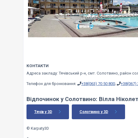
КОНТАКТИ
Адреса закладу: Тячівський р-н, смт. Солотвино, район со
Телефон для бронювання:
+38(063) 70 50 800
;
+38(067) 
Відпочинок у Солотвино:
Вілла Ніколе
Тячів у 3D
Солотвино у 3D
© Karpaty3D