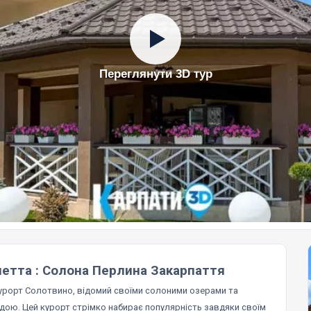
Переглянути 3D тур
олетта : Солона Перлина Закарпаття
урорт Солотвино, відомий своїми солоними озерами та
дою. Цей курорт стрімко набирає популярність завдяки своїм