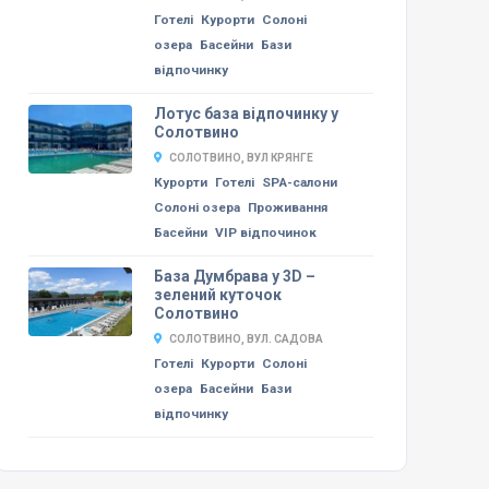
Готелі
Курорти
Солоні
озера
Басейни
Бази
відпочинку
Лотус база відпочинку у
Солотвино
СОЛОТВИНО, ВУЛ КРЯНГЕ
Курорти
Готелі
SPA-салони
Солоні озера
Проживання
Басейни
VIP відпочинок
База Думбрава у 3D –
зелений куточок
Солотвино
СОЛОТВИНО, ВУЛ. САДОВА
Готелі
Курорти
Солоні
озера
Басейни
Бази
відпочинку