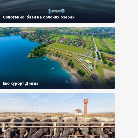
Солотвино: бази на солоних озерах
Еко курорт Дийда