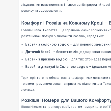
лікувальним властивостям і неповторній природній красі.
релаксу та оздоровлення.
Комфорт і Розкіш на Кожному Кроці – 
Готель Вілла Ніколетта – це справжній оазис спокою та к
розташовані чотири різноманітні басейни, серед яких:
Басейн з солоною водою
– для повного занурення 
Дитячий басейн
– безпечне місце для розваг ваших
Басейн з прісною водою
– для тих, хто надає пер
Басейн з джакузі із Солоною водою
– ідеальне мі
Територія готелю облаштована комфортними лежаками та
теплими променями сонця та приємним відпочинком. Також
лежаках.
Розкішні Номери для Вашого Комфорт
Вілла Ніколетта пропонує своїм гостям номери категорії