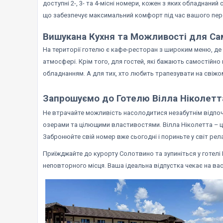
доступні 2-, 3- та 4-місні номери, кожен з яких обладнаний
що забезпечує максимальний комфорт під час вашого пер
Вишукана Кухня та Можливості для Са
На території готелю є кафе-ресторан з широким меню, д
атмосфері. Крім того, для гостей, які бажають самостійно 
обладнанням. А для тих, хто любить трапезувати на свіжо
Запрошуємо до Готелю Вілла Ніколетт
Не втрачайте можливість насолодитися незабутнім відпоч
озерами та цілющими властивостями. Вілла Ніколетта – це
Забронюйте свій номер вже сьогодні і пориньте у світ рел
Приїжджайте до курорту Солотвино та зупиніться у готелі В
неповторного місця. Ваша ідеальна відпустка чекає на вас