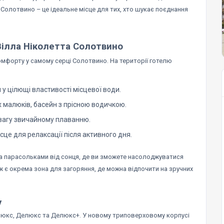
 Солотвино – це ідеальне місце для тих, хто шукає поєднання
Вілла Ніколетта Солотвино
омфорту у самому серці Солотвино. На території готелю
у цілющі властивості місцевої води.
 малюків, басейн з прісною водичкою.
евагу звичайному плаванню.
сце для релаксації після активного дня.
 парасольками від сонця, де ви зможете насолоджуватися
 є окрема зона для загоряння, де можна відпочити на зручних
у
 Люкс, Делюкс та Делюкс+. У новому триповерховому корпусі