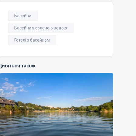
Басейни
Басейни з солоною водою
Готелі з басейном
Дивіться також