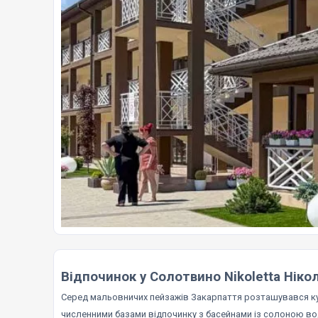
Відпочинок у Солотвино Nikoletta Нік
Серед мальовничих пейзажів Закарпаття розташувався к
численними базами відпочинку з басейнами із солоною во