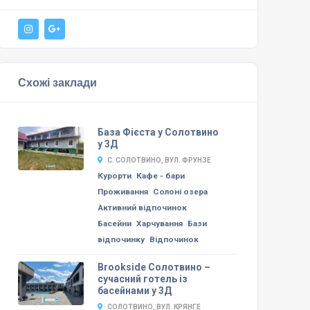
Схожі заклади
База Фієста у Солотвино
у 3Д
С. СОЛОТВИНО, ВУЛ. ФРУНЗЕ
Курорти
Кафе - бари
Проживання
Солоні озера
Активний відпочинок
Басейни
Харчування
Бази
відпочинку
Відпочинок
Brookside Солотвино –
сучасний готель із
басейнами у 3Д
СОЛОТВИНО, ВУЛ. КРЯНГЕ