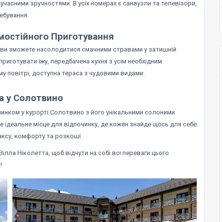
 сучасними зручностями. В усіх номерах є санвузли та телевізори,
ебування.
мостійного Приготування
е ви зможете насолодитися смачними стравами у затишній
приготувати їжу, передбачена кухня з усім необхідним
му повітрі, доступна тераса з чудовими видами.
а у Солотвино
инком у курорті Солотвино з його унікальними солоними
 ідеальне місце для відпочинку, де кожен знайде щось для себе.
аксу, комфорту та розкоші.
ілла Ніколетта, щоб відчути на собі всі переваги цього
!