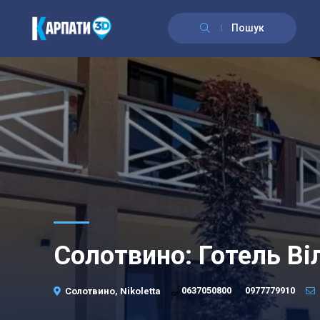
\n
Пошук
Солотвино: Готель Віл
·
0637050800
0977779910
Солотвино, Nikoletta