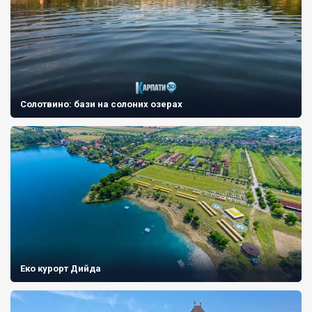
Солотвино: бази на солоних озерах
Еко курорт Дийда