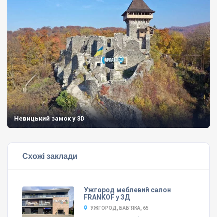
Невицький замок у 3D
Схожі заклади
Ужгород меблевий салон
FRANKOF у 3Д
УЖГОРОД, БАБ'ЯКА, 65