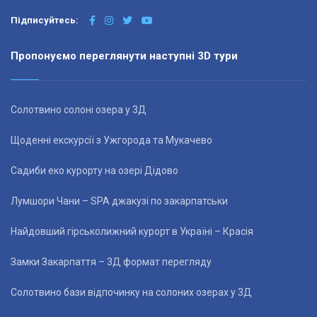
Підписуйтесь:
Пропонуємо переглянути наступні 3D тури
Солотвино солоні озера у 3Д
Щоденні екскурсії з Ужгорода та Мукачево
Садиби еко курорту на озері Дідово
Лумшори Чани – SPA джакузі по закарпатськи
Найдовший гірськолижний курорт в Україні – Красія
Замки Закарпаття – 3Д формат перегляду
Солотвино бази відпочинку на солоних озерах у 3Д