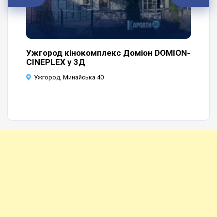
а
Ужгород кінокомплекс Доміон DOMION-
Уж
CINEPLEX у 3Д
У
Ужгород, Минайська 40