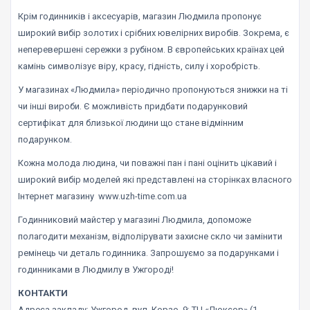
Крім годинників і аксесуарів, магазин Людмила пропонує
широкий вибір золотих і срібних ювелірних виробів. Зокрема, є
неперевершені сережки з рубіном. В європейських країнах цей
камінь символізує віру, красу, гідність, силу і хоробрість.
У магазинах «Людмила» періодично пропонуються знижки на ті
чи інші вироби. Є можливість придбати подарунковий
сертифікат для близької людини що стане відмінним
подарунком.
Кожна молода людина, чи поважні пан і пані оцінить цікавий і
широкий вибір моделей які представлені на сторінках власного
Інтернет магазину www.uzh-time.com.ua
Годинниковий майстер у магазині Людмила, допоможе
полагодити механізм, відполірувати захисне скло чи замінити
ремінець чи деталь годинника. Запрошуємо за подарунками і
годинниками в Людмилу в Ужгороді!
КОНТАКТИ
Адреса закладу: Ужгород, вул. Корзо, 9; ТЦ «Люксор» (1