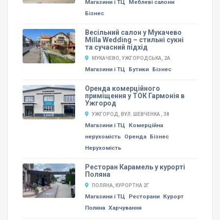
Магазини і ТЦ
Меблеві салони
Бізнес
Весільний салон у Мукачево
Milla Wedding – стильні сукні
та сучасний підхід
МУКАЧЕВО, УЖГОРОДСЬКА, 2А
Магазини і ТЦ
Бутики
Бізнес
Оренда комерційного
приміщення у ТОК Гармонія в
Ужгород
УЖГОРОД, ВУЛ. ШЕВЧЕНКА , 38
Магазини і ТЦ
Комерційна
нерухомість
Оренда
Бізнес
Нерухомість
Ресторан Карамель у курорті
Поляна
ПОЛЯНА, КУРОРТНА 2Г
Магазини і ТЦ
Ресторани
Курорт
Поляна
Харчування