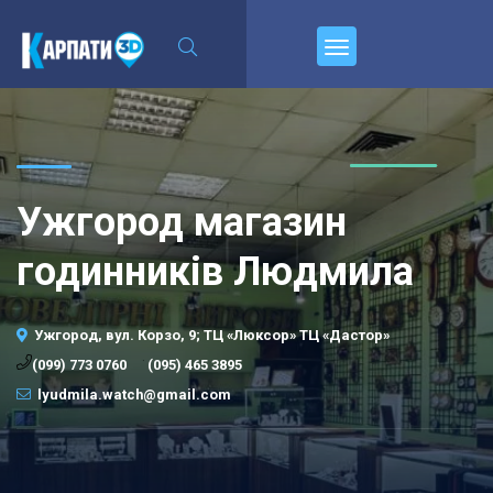
\n
Пирєднуйтесь
Ужгород магазин
годинників Людмила
Ужгород, вул. Корзо, 9; ТЦ «Люксор» ТЦ «Дастор»
·
(099) 773 0760
(095) 465 3895
lyudmila.watch@gmail.com