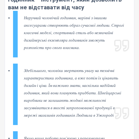
вам не відставати від часу
Наручний чоловічий годинник, нарівні з іншими
аксесуарами створюють образ сучасної людини. Строгі
класичні моделі, спортивний стиль або незвичайні
дизайнерські екземпляри годинників зможуть
розповісти про свого власника.
Здебільшого, чоловіки звертають увагу на технічні
характеристики годинника, а вже потім їх цікавить
дизайн і ціна. Їм важливо знати, наскільки надійний
годинник, який вони планують придбати.
Швейцарські
виробники не залишають жодної можливості
засумніватися в якості запропонованої продукції в
мережі магазинів годинників Людмила в Ужгороді
Якщо ваша робота пов’язана з переговорами,