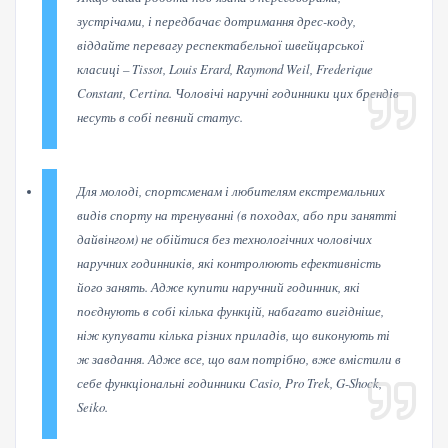
зустрічами, і передбачає дотримання дрес-коду,
віддайте перевагу респектабельної швейцарської
класиці – Tissot, Louis Erard, Raymond Weil, Frederique
Constant, Certina. Чоловічі наручні годинники цих брендів
несуть в собі певний статус.
Для молоді, спортсменам і любителям екстремальних
видів спорту на тренуванні (в походах, або при занятті
дайвінгом) не обійтися без технологічних чоловічих
наручних годинників, які контролюють ефективність
його занять. Адже купити наручний годинник, які
поєднують в собі кілька функцій, набагато вигідніше,
ніж купувати кілька різних приладів, що виконують ті
ж завдання. Адже все, що вам потрібно, вже вмістили в
себе функціональні годинники Casio, Pro Trek, G-Shock,
Seiko.