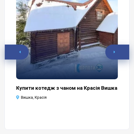
Купити котедж з чаном на Красія Вишка
Ви
це
Вишка, Красія