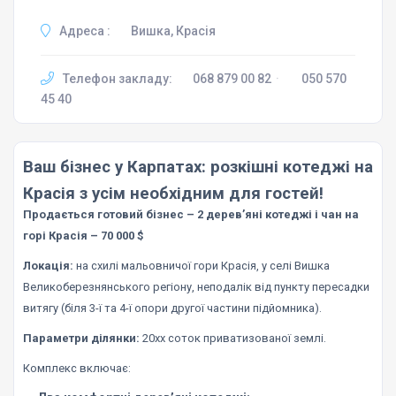
Адреса :
Вишка, Красія
Телефон закладу:
068 879 00 82
·
050 570
45 40
Ваш бізнес у Карпатах: розкішні котеджі на
Красія з усім необхідним для гостей!
Продається готовий бізнес – 2 дерев’яні котеджі і чан на
горі Красія – 70 000 $
Локація:
на схилі мальовничої гори Красія, у селі Вишка
Великоберезнянського регіону, неподалік від пункту пересадки
витягу (біля 3-ї та 4-ї опори другої частини підйомника).
Параметри ділянки:
20хх соток приватизованої землі.
Комплекс включає: