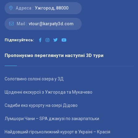
Адреса :
Ужгород, 88000
Mail :
vtour@karpaty3d.com
Підписуйтесь:
Пропонуємо переглянути наступні 3D тури
Солотвино солоні озера у 3Д
Щоденні екскурсії з Ужгорода та Мукачево
Садиби еко курорту на озері Дідово
Лумшори Чани – SPA джакузі по закарпатськи
Найдовший гірськолижний курорт в Україні – Красія