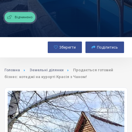
Відчинено
Зберегти
Поділитись
Головна
Земельні ділянки
Продається готовий
бізнес: котеджі на курорті Красія з Чаном!