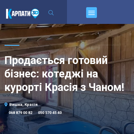
\n
Пирєднуйтесь
Продається готовий
бізнес: котеджі на
курорті Красія з Чаном!
Вишка, Красія
·
068 879 00 82
050 570 45 40