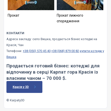
Прокат
Прокат лижного
спорядження
КОНТАКТИ
Адреса закладу: село Вишка, продається бізнес котеджі на
Красія, Чан
Телефони:
+38 (050) 570 45 40
+38 (068) 879 00 82
купити котедж у
Вишка
Продається готовий бізнес: котеджі для
відпочинку в серці Карпат гора Красія із
власним чаном – 70 000 $.
Красія у 3D
© Karpaty3D