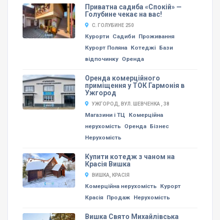
Приватна садиба «Спокій» —
Голубине чекає на вас!
С. ГОЛУБИНЕ 250
Курорти
Садиби
Проживання
Курорт Поляна
Котеджі
Бази
відпочинку
Оренда
Оренда комерційного
приміщення у ТОК Гармонія в
Ужгород
УЖГОРОД, ВУЛ. ШЕВЧЕНКА , 38
Магазини і ТЦ
Комерційна
нерухомість
Оренда
Бізнес
Нерухомість
Купити котедж з чаном на
Красія Вишка
ВИШКА, КРАСІЯ
Комерційна нерухомість
Курорт
Красія
Продаж
Нерухомість
Вишка Свято Михайлівська