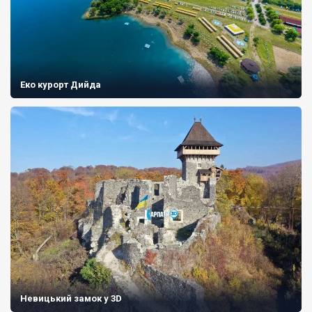
Еко курорт Дийда
Невицький замок у 3D