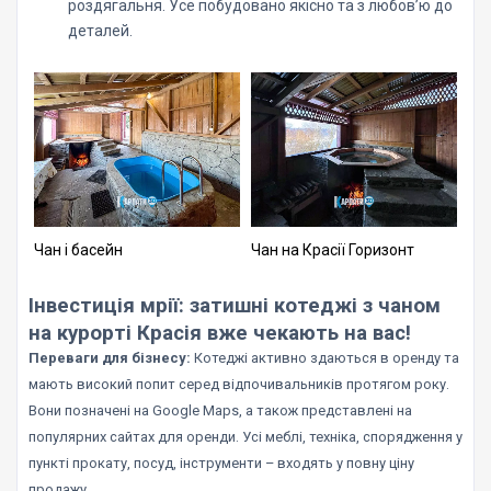
роздягальня. Усе побудовано якісно та з любов’ю до
деталей.
Чан і басейн
Чан на Красії Горизонт
Інвестиція мрії: затишні котеджі з чаном
на курорті Красія вже чекають на вас!
Переваги для бізнесу:
Котеджі активно здаються в оренду та
мають високий попит серед відпочивальників протягом року.
Вони позначені на Google Maps, а також представлені на
популярних сайтах для оренди. Усі меблі, техніка, спорядження у
пункті прокату, посуд, інструменти – входять у повну ціну
продажу.