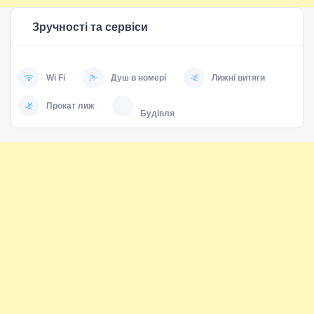
Зручності та сервіси
Wi Fi
Душ в номері
Лижні витяги
Прокат лиж
Будівля