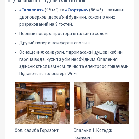
Два комфортні дерев’яні котеджі:
«Горизонт»
(95 м²) та
«Фортуна»
(86 м²) – затишні
двоповерхові дерев’яні будинки, кожен із яких
розрахований на 8 гостей.
Перший поверх: простора вітальня з холом.
Другий поверх: комфортні спальні.
Оснащення: санвузли, гідромасажні душові кабіни,
гаряча вода, кухня з усім необхідним. Опалення
здійснюється каміном, піччю та електрообігрівачами.
Підключено телевізор і Wi-Fi.
Хол, садиба Горизонт
Спальня 1, Котедж
Горизонт