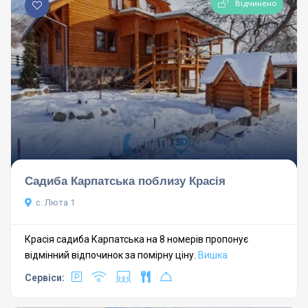
Відчинено
Садиба Карпатська поблизу Красія
с. Люта 1
Красія садиба Карпатська на 8 номерів пропонує
відмінний відпочинок за помірну ціну.
Вишка
Сервіси: