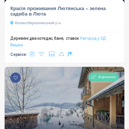
Красія проживання Лютянська – зелена
садиба в Люта
Великоберезнянський р-н.
Деревяні два котеджі, баня, ставок
Ужгород у 3Д
Вишка
Сервіси:
Відчинено