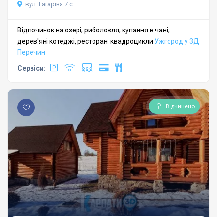
вул. Гагаріна 7 с
Відпочинок на озері, риболовля, купання в чані,
дерев'яні котеджі, ресторан, квадроцикли
Ужгород у 3Д
Перечин
Сервіси:
Відчинено