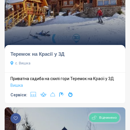
Теремок на Красії у 3Д
с. Вишка
Приватна садиба на схилі гори Теремок на Красії у 3Д
Вишка
Сервіси:
Відчинено