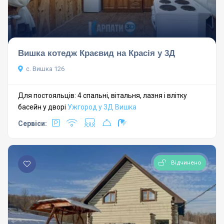
Вишка котедж Краєвид на Красія у 3Д
с. Вишка 126
Для постояльців: 4 спальні, вітальня, лазня і влітку
басейн у дворі
Ужгород у 3Д
Вишка
Сервіси:
Відчинено