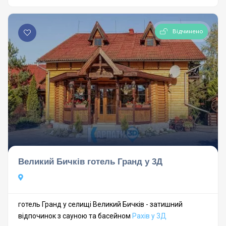
Відчинено
Великий Бичків готель Гранд у 3Д
готель Гранд у селищі Великий Бичків - затишний
відпочинок з сауною та басейном
Рахів у 3Д