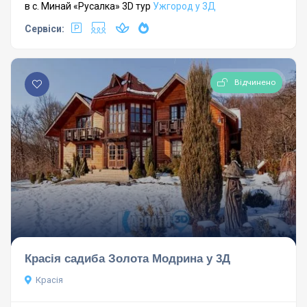
в с. Минай «Русалка» 3D тур
Ужгород у 3Д
Сервіси:
Відчинено
Красія садиба Золота Модрина у 3Д
Красія