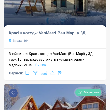
Красія котедж VanMarri Ван Марі у 3Д
Вишка 164
Знайомтеся Красія котедж VanMarri (Ван Марі) у 3Д-
туру. Тут вас радо зустрінуть з усіма вигодами
відпочинку на ...
Вишка
Сервіси:
Відчинено