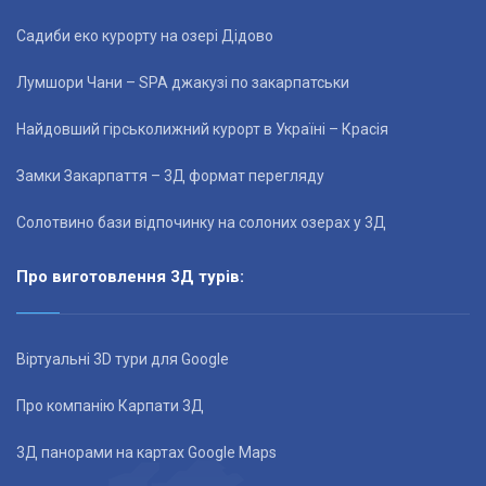
Садиби еко курорту на озері Дідово
Лумшори Чани – SPA джакузі по закарпатськи
Найдовший гірськолижний курорт в Україні – Красія
Замки Закарпаття – 3Д формат перегляду
Солотвино бази відпочинку на солоних озерах у 3Д
Про виготовлення 3Д турів:
Віртуальні 3D тури для Google
Про компанію Карпати 3Д
3Д панорами на картах Google Maps