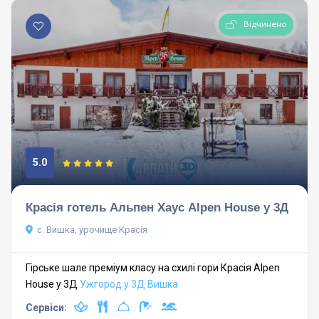
Відчинено
5.0
Красія готель Альпен Хаус Alpen House у 3Д
с. Вишка, урочище Красія
Гірське шале преміум класу на схилі гори Красія Alpen
House у 3Д
Ужгород у 3Д
Вишка
Сервіси: